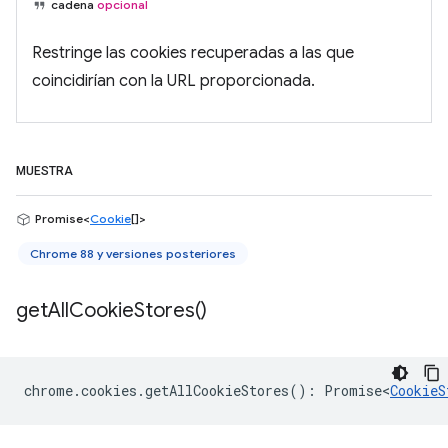
cadena
opcional
Restringe las cookies recuperadas a las que
coincidirían con la URL proporcionada.
MUESTRA
Promise<
Cookie
[]>
Chrome 88 y versiones posteriores
get
All
Cookie
Stores(
)
chrome
.
cookies
.
getAllCookieStores
()
:
Promise<
CookieS