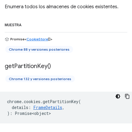
Enumera todos los almacenes de cookies existentes.
MUESTRA
Promise<
CookieStore
[]>
Chrome 88 y versiones posteriores
get
Partition
Key(
)
Chrome 132 y versiones posteriores
chrome
.
cookies
.
getPartitionKey
(
details
:
FrameDetails
,
)
:
Promise<object>