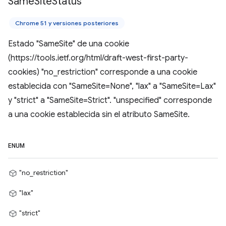
Same
Site
Status
Chrome 51 y versiones posteriores
Estado "SameSite" de una cookie
(https://tools.ietf.org/html/draft-west-first-party-
cookies) "no_restriction" corresponde a una cookie
establecida con "SameSite=None", "lax" a "SameSite=Lax"
y "strict" a "SameSite=Strict". "unspecified" corresponde
a una cookie establecida sin el atributo SameSite.
ENUM
"no_restriction"
"lax"
"strict"