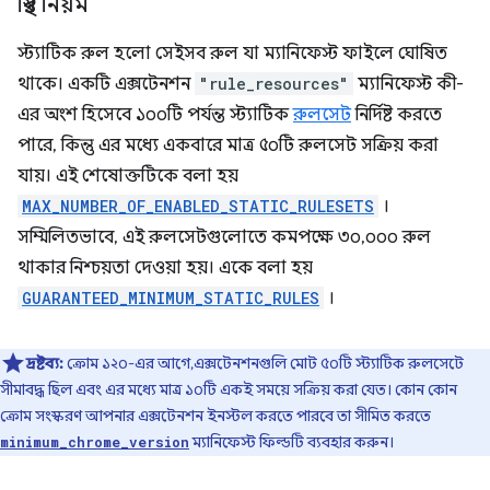
স্থির নিয়ম
স্ট্যাটিক রুল হলো সেইসব রুল যা ম্যানিফেস্ট ফাইলে ঘোষিত
থাকে। একটি এক্সটেনশন
"rule_resources"
ম্যানিফেস্ট কী-
এর অংশ হিসেবে ১০০টি পর্যন্ত স্ট্যাটিক
রুলসেট
নির্দিষ্ট করতে
পারে, কিন্তু এর মধ্যে একবারে মাত্র ৫০টি রুলসেট সক্রিয় করা
যায়। এই শেষোক্তটিকে বলা হয়
MAX_NUMBER_OF_ENABLED_STATIC_RULESETS
।
সম্মিলিতভাবে, এই রুলসেটগুলোতে কমপক্ষে ৩০,০০০ রুল
থাকার নিশ্চয়তা দেওয়া হয়। একে বলা হয়
GUARANTEED_MINIMUM_STATIC_RULES
।
দ্রষ্টব্য:
ক্রোম ১২০-এর আগে, এক্সটেনশনগুলি মোট ৫০টি স্ট্যাটিক রুলসেটে
সীমাবদ্ধ ছিল এবং এর মধ্যে মাত্র ১০টি একই সময়ে সক্রিয় করা যেত। কোন কোন
ক্রোম সংস্করণ আপনার এক্সটেনশন ইনস্টল করতে পারবে তা সীমিত করতে
ম্যানিফেস্ট ফিল্ডটি ব্যবহার করুন।
minimum_chrome_version