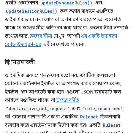
একটি এক্সটেনশন
updateDynamicRules()
এবং
updateSessionRules()
কল করার মাধ্যমে এগুলিতে
ডাইনামিকভাবে রুল যোগ বা অপসারণ করতে পারে, তবে শর্ত
থাকে যে রুলের সীমা অতিক্রম করা যাবে না। রুলের সীমা সম্পর্কে
তথ্যের জন্য,
রুলের সীমা
দেখুন। আপনি
এর একটি উদাহরণ
কোড উদাহরণ-এর
অধীনে দেখতে পারেন।
স্থির নিয়মাবলী
ডাইনামিক এবং সেশন রুলের মতো নয়, স্ট্যাটিক রুলগুলো
কোনো এক্সটেনশন ইনস্টল বা আপগ্রেড করার সময় প্যাকেজ,
ইনস্টল এবং আপডেট করা হয়। এগুলো JSON ফরম্যাটে রুল
ফাইলে সংরক্ষিত থাকে, যা
উপরে বর্ণিত
"declarative_net_request"
এবং
"rule_resources"
কী-গুলোর পাশাপাশি এক বা একাধিক
Ruleset
ডিকশনারি
ব্যবহার করে এক্সটেনশনকে নির্দেশ করা হয়। একটি
Ruleset