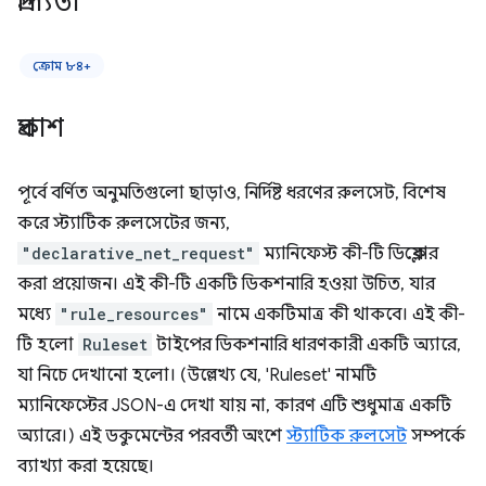
প্রাপ্যতা
ক্রোম ৮৪+
প্রকাশ
পূর্বে বর্ণিত অনুমতিগুলো ছাড়াও, নির্দিষ্ট ধরণের রুলসেট, বিশেষ
করে স্ট্যাটিক রুলসেটের জন্য,
"declarative_net_request"
ম্যানিফেস্ট কী-টি ডিক্লেয়ার
করা প্রয়োজন। এই কী-টি একটি ডিকশনারি হওয়া উচিত, যার
মধ্যে
"rule_resources"
নামে একটিমাত্র কী থাকবে। এই কী-
টি হলো
Ruleset
টাইপের ডিকশনারি ধারণকারী একটি অ্যারে,
যা নিচে দেখানো হলো। (উল্লেখ্য যে, 'Ruleset' নামটি
ম্যানিফেস্টের JSON-এ দেখা যায় না, কারণ এটি শুধুমাত্র একটি
অ্যারে।) এই ডকুমেন্টের পরবর্তী অংশে
স্ট্যাটিক রুলসেট
সম্পর্কে
ব্যাখ্যা করা হয়েছে।