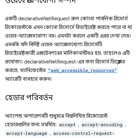
ওয়েবে প্রবেশযোগ্য সম্পদ
একটি declarativeNetRequest রুল কোনো পাবলিক রিসোর্স
রিকোয়েস্টকে এমন কোনো রিসোর্সে রিডাইরেক্ট করতে পারে না যা
ওয়েব-অ্যাক্সেসযোগ্য নয়। এমনটা করলে একটি এরর দেখা দেয়।
এমনকি যদি নির্দিষ্ট ওয়েব-অ্যাক্সেসযোগ্য রিসোর্সটি
রিডাইরেক্টকারী এক্সটেনশনের মালিকানাধীনও হয়, তাহলেও এটি
প্রযোজ্য। declarativeNetRequest-এর জন্য রিসোর্স ডিক্লেয়ার
করতে, ম্যানিফেস্টের
"web_accessible_resources"
অ্যারেটি ব্যবহার করুন।
হেডার পরিবর্তন
অ্যাপেন্ড অপারেশনটি শুধুমাত্র নিম্নলিখিত রিকোয়েস্ট
হেডারগুলির জন্য সমর্থিত:
accept
,
accept-encoding
,
accept-language
,
access-control-request-