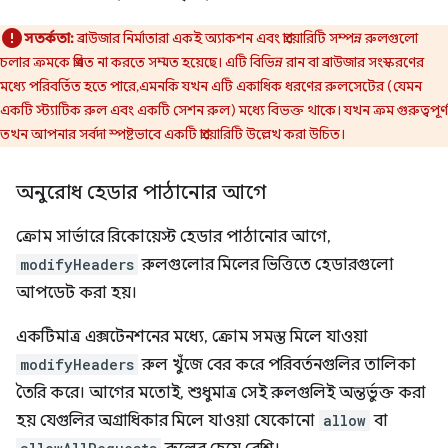
সতর্কতা:
ব্রাউজার নির্মাতারা একই অ্যাকশন এবং প্রায়োরিটি সম্পন্ন রুলগুলো
চলার ক্রমকে প্রমিত না করতে সম্মত হয়েছে। এটি বিভিন্ন রান বা ব্রাউজার সংস্করণের
মধ্যে পরিবর্তিত হতে পারে, এমনকি যখন এটি একাধিক ধরণের রুলসেটের (যেমন
একটি স্ট্যাটিক রুল এবং একটি সেশন রুল) মধ্যে বিভক্ত থাকে। যখন ক্রম গুরুত্বপূর্ণ,
তখন আপনার সর্বদা স্পষ্টভাবে একটি প্রায়োরিটি উল্লেখ করা উচিত।
অনুরোধ হেডার পাঠানোর আগে
ক্রোম সার্ভারে রিকোয়েস্ট হেডার পাঠানোর আগে,
modifyHeaders
রুলগুলোর মিলের ভিত্তিতে হেডারগুলো
আপডেট করা হয়।
একটিমাত্র এক্সটেনশনের মধ্যে, ক্রোম সমস্ত মিলে যাওয়া
modifyHeaders
রুল খুঁজে বের করে পরিবর্তনগুলির তালিকা
তৈরি করে। আগের মতোই, শুধুমাত্র সেই রুলগুলিই অন্তর্ভুক্ত করা
হয় যেগুলির অগ্রাধিকার মিলে যাওয়া যেকোনো
allow
বা