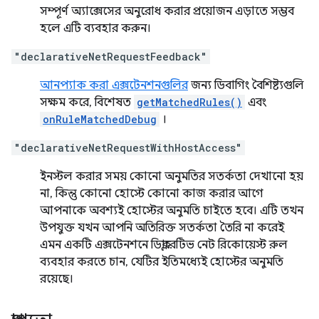
সম্পূর্ণ অ্যাক্সেসের অনুরোধ করার প্রয়োজন এড়াতে সম্ভব
হলে এটি ব্যবহার করুন।
"declarativeNetRequestFeedback"
আনপ্যাক করা এক্সটেনশনগুলির
জন্য ডিবাগিং বৈশিষ্ট্যগুলি
সক্ষম করে, বিশেষত
getMatchedRules()
এবং
onRuleMatchedDebug
।
"declarativeNetRequestWithHostAccess"
ইনস্টল করার সময় কোনো অনুমতির সতর্কতা দেখানো হয়
না, কিন্তু কোনো হোস্টে কোনো কাজ করার আগে
আপনাকে অবশ্যই হোস্টের অনুমতি চাইতে হবে। এটি তখন
উপযুক্ত যখন আপনি অতিরিক্ত সতর্কতা তৈরি না করেই
এমন একটি এক্সটেনশনে ডিক্লারেটিভ নেট রিকোয়েস্ট রুল
ব্যবহার করতে চান, যেটির ইতিমধ্যেই হোস্টের অনুমতি
রয়েছে।