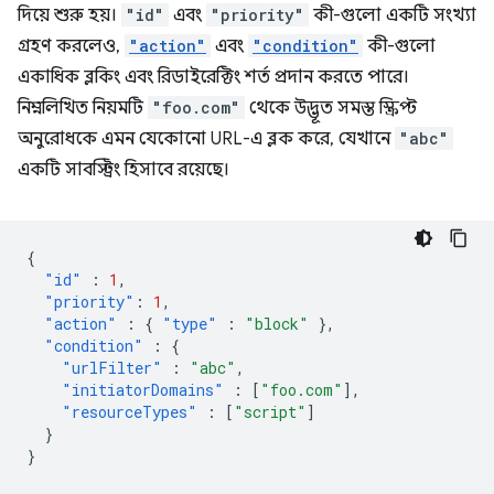
দিয়ে শুরু হয়।
"id"
এবং
"priority"
কী-গুলো একটি সংখ্যা
গ্রহণ করলেও,
"action"
এবং
"condition"
কী-গুলো
একাধিক ব্লকিং এবং রিডাইরেক্টিং শর্ত প্রদান করতে পারে।
নিম্নলিখিত নিয়মটি
"foo.com"
থেকে উদ্ভূত সমস্ত স্ক্রিপ্ট
অনুরোধকে এমন যেকোনো URL-এ ব্লক করে, যেখানে
"abc"
একটি সাবস্ট্রিং হিসাবে রয়েছে।
{
"id"
:
1
,
"priority"
:
1
,
"action"
:
{
"type"
:
"block"
},
"condition"
:
{
"urlFilter"
:
"abc"
,
"initiatorDomains"
:
[
"foo.com"
],
"resourceTypes"
:
[
"script"
]
}
}