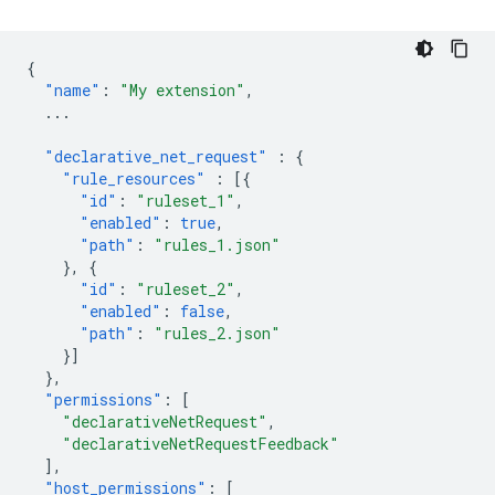
{
"name"
:
"My extension"
,
...
"declarative_net_request"
:
{
"rule_resources"
:
[{
"id"
:
"ruleset_1"
,
"enabled"
:
true
,
"path"
:
"rules_1.json"
},
{
"id"
:
"ruleset_2"
,
"enabled"
:
false
,
"path"
:
"rules_2.json"
}]
},
"permissions"
:
[
"declarativeNetRequest"
,
"declarativeNetRequestFeedback"
],
"host_permissions"
:
[