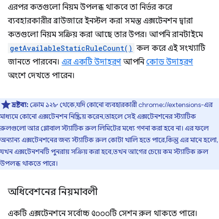
এরপর কতগুলো নিয়ম উপলব্ধ থাকবে তা নির্ভর করে
ব্যবহারকারীর ব্রাউজারে ইনস্টল করা সমস্ত এক্সটেনশন দ্বারা
কতগুলো নিয়ম সক্রিয় করা আছে তার উপর। আপনি রানটাইমে
getAvailableStaticRuleCount()
কল করে এই সংখ্যাটি
জানতে পারবেন।
এর একটি উদাহরণ
আপনি
কোড উদাহরণ
অংশে দেখতে পারেন।
দ্রষ্টব্য:
ক্রোম ১২৮ থেকে, যদি কোনো ব্যবহারকারী chrome://extensions-এর
মাধ্যমে কোনো এক্সটেনশন নিষ্ক্রিয় করেন, তাহলে সেই এক্সটেনশনের স্ট্যাটিক
রুলগুলো আর গ্লোবাল স্ট্যাটিক রুল লিমিটের মধ্যে গণনা করা হবে না। এর ফলে
অন্যান্য এক্সটেনশনের জন্য স্ট্যাটিক রুল কোটা খালি হতে পারে, কিন্তু এর মানে হলো,
যখন এক্সটেনশনটি পুনরায় সক্রিয় করা হবে, তখন আগের চেয়ে কম স্ট্যাটিক রুল
উপলব্ধ থাকতে পারে।
অধিবেশনের নিয়মাবলী
একটি এক্সটেনশনে সর্বোচ্চ ৫০০০টি সেশন রুল থাকতে পারে।