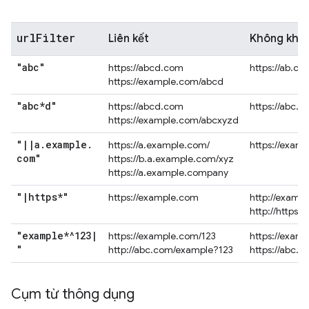
url
Filter
Liên kết
Không khớ
"abc"
https://abcd.com
https://ab.co
https://example.com/abcd
"abc*d"
https://abcd.com
https://abc.
https://example.com/abcxyzd
"
|
|
a
.
example
.
https://a.example.com/
https://exam
com"
https://b.a.example.com/xyz
https://a.example.company
"
|
https*"
https://example.com
http://examp
http://https.
"example*^123
|
https://example.com/123
https://exam
"
http://abc.com/example?123
https://abc.
Cụm từ thông dụng