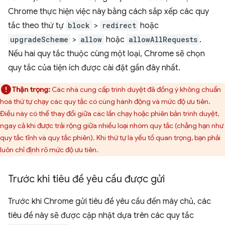
Chrome thực hiện việc này bằng cách sắp xếp các quy
tắc theo thứ tự
block
>
redirect
hoặc
upgradeScheme
>
allow
hoặc
allowAllRequests
.
Nếu hai quy tắc thuộc cùng một loại, Chrome sẽ chọn
quy tắc của tiện ích được cài đặt gần đây nhất.
Thận trọng:
Các nhà cung cấp trình duyệt đã đồng ý không chuẩn
hoá thứ tự chạy các quy tắc có cùng hành động và mức độ ưu tiên.
Điều này có thể thay đổi giữa các lần chạy hoặc phiên bản trình duyệt,
ngay cả khi được trải rộng giữa nhiều loại nhóm quy tắc (chẳng hạn như
quy tắc tĩnh và quy tắc phiên). Khi thứ tự là yếu tố quan trọng, bạn phải
luôn chỉ định rõ mức độ ưu tiên.
Trước khi tiêu đề yêu cầu được gửi
Trước khi Chrome gửi tiêu đề yêu cầu đến máy chủ, các
tiêu đề này sẽ được cập nhật dựa trên các quy tắc