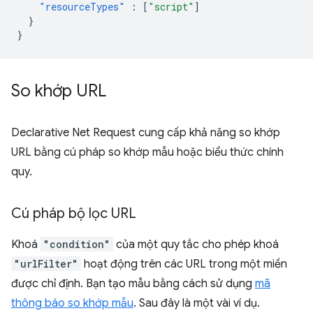
"resourceTypes"
:
[
"script"
]
}
}
So khớp URL
Declarative Net Request cung cấp khả năng so khớp
URL bằng cú pháp so khớp mẫu hoặc biểu thức chính
quy.
Cú pháp bộ lọc URL
Khoá
"condition"
của một quy tắc cho phép khoá
"urlFilter"
hoạt động trên các URL trong một miền
được chỉ định. Bạn tạo mẫu bằng cách sử dụng
mã
thông báo so khớp mẫu
. Sau đây là một vài ví dụ.