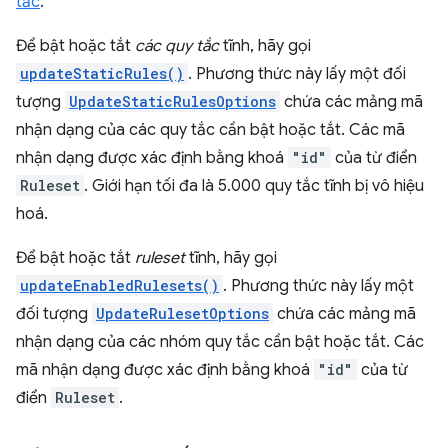
tắc
.
Để bật hoặc tắt
các quy tắc
tĩnh, hãy gọi
updateStaticRules()
. Phương thức này lấy một đối
tượng
UpdateStaticRulesOptions
chứa các mảng mã
nhận dạng của các quy tắc cần bật hoặc tắt. Các mã
nhận dạng được xác định bằng khoá
"id"
của từ điển
Ruleset
. Giới hạn tối đa là 5.000 quy tắc tĩnh bị vô hiệu
hoá.
Để bật hoặc tắt
ruleset
tĩnh, hãy gọi
updateEnabledRulesets()
. Phương thức này lấy một
đối tượng
UpdateRulesetOptions
chứa các mảng mã
nhận dạng của các nhóm quy tắc cần bật hoặc tắt. Các
mã nhận dạng được xác định bằng khoá
"id"
của từ
điển
Ruleset
.