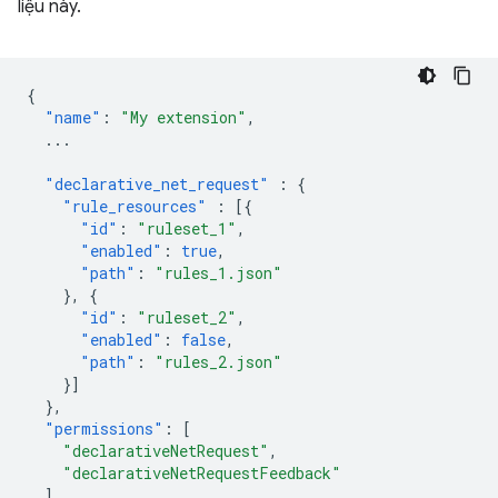
liệu này.
{
"name"
:
"My extension"
,
...
"declarative_net_request"
:
{
"rule_resources"
:
[{
"id"
:
"ruleset_1"
,
"enabled"
:
true
,
"path"
:
"rules_1.json"
},
{
"id"
:
"ruleset_2"
,
"enabled"
:
false
,
"path"
:
"rules_2.json"
}]
},
"permissions"
:
[
"declarativeNetRequest"
,
"declarativeNetRequestFeedback"
],