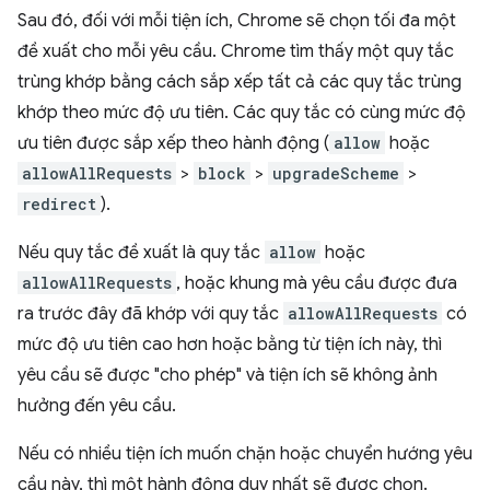
Sau đó, đối với mỗi tiện ích, Chrome sẽ chọn tối đa một
đề xuất cho mỗi yêu cầu. Chrome tìm thấy một quy tắc
trùng khớp bằng cách sắp xếp tất cả các quy tắc trùng
khớp theo mức độ ưu tiên. Các quy tắc có cùng mức độ
ưu tiên được sắp xếp theo hành động (
allow
hoặc
allowAllRequests
>
block
>
upgradeScheme
>
redirect
).
Nếu quy tắc đề xuất là quy tắc
allow
hoặc
allowAllRequests
, hoặc khung mà yêu cầu được đưa
ra trước đây đã khớp với quy tắc
allowAllRequests
có
mức độ ưu tiên cao hơn hoặc bằng từ tiện ích này, thì
yêu cầu sẽ được "cho phép" và tiện ích sẽ không ảnh
hưởng đến yêu cầu.
Nếu có nhiều tiện ích muốn chặn hoặc chuyển hướng yêu
cầu này, thì một hành động duy nhất sẽ được chọn.