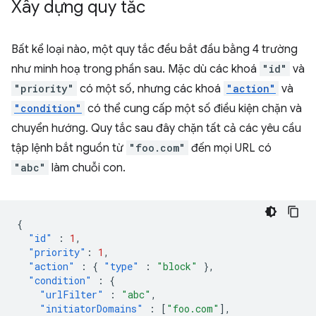
Xây dựng quy tắc
Bất kể loại nào, một quy tắc đều bắt đầu bằng 4 trường
như minh hoạ trong phần sau. Mặc dù các khoá
"id"
và
"priority"
có một số, nhưng các khoá
"action"
và
"condition"
có thể cung cấp một số điều kiện chặn và
chuyển hướng. Quy tắc sau đây chặn tất cả các yêu cầu
tập lệnh bắt nguồn từ
"foo.com"
đến mọi URL có
"abc"
làm chuỗi con.
{
"id"
:
1
,
"priority"
:
1
,
"action"
:
{
"type"
:
"block"
},
"condition"
:
{
"urlFilter"
:
"abc"
,
"initiatorDomains"
:
[
"foo.com"
],