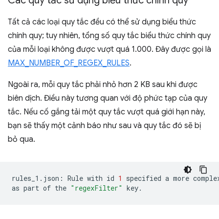
Các quy tắc sử dụng biểu thức chính quy
Tất cả các loại quy tắc đều có thể sử dụng biểu thức
chính quy; tuy nhiên, tổng số quy tắc biểu thức chính quy
của mỗi loại không được vượt quá 1.000. Đây được gọi là
MAX_NUMBER_OF_REGEX_RULES
.
Ngoài ra, mỗi quy tắc phải nhỏ hơn 2 KB sau khi được
biên dịch. Điều này tương quan với độ phức tạp của quy
tắc. Nếu cố gắng tải một quy tắc vượt quá giới hạn này,
bạn sẽ thấy một cảnh báo như sau và quy tắc đó sẽ bị
bỏ qua.
rules_1.json:
Rule
with
id
1
specified
a
more
comple
as
part
of
the
"regexFilter"