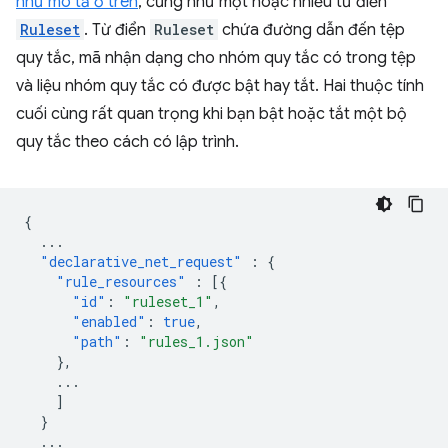
như mô tả ở trên
, cũng như một hoặc nhiều từ điển
Ruleset
. Từ điển
Ruleset
chứa đường dẫn đến tệp
quy tắc, mã nhận dạng cho nhóm quy tắc có trong tệp
và liệu nhóm quy tắc có được bật hay tắt. Hai thuộc tính
cuối cùng rất quan trọng khi bạn bật hoặc tắt một bộ
quy tắc theo cách có lập trình.
{
...
"declarative_net_request"
:
{
"rule_resources"
:
[{
"id"
:
"ruleset_1"
,
"enabled"
:
true
,
"path"
:
"rules_1.json"
},
...
]
}
...