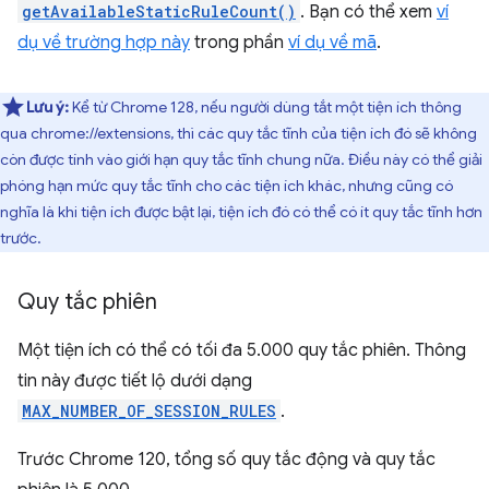
getAvailableStaticRuleCount()
. Bạn có thể xem
ví
dụ về trường hợp này
trong phần
ví dụ về mã
.
Lưu ý:
Kể từ Chrome 128, nếu người dùng tắt một tiện ích thông
qua chrome://extensions, thì các quy tắc tĩnh của tiện ích đó sẽ không
còn được tính vào giới hạn quy tắc tĩnh chung nữa. Điều này có thể giải
phóng hạn mức quy tắc tĩnh cho các tiện ích khác, nhưng cũng có
nghĩa là khi tiện ích được bật lại, tiện ích đó có thể có ít quy tắc tĩnh hơn
trước.
Quy tắc phiên
Một tiện ích có thể có tối đa 5.000 quy tắc phiên. Thông
tin này được tiết lộ dưới dạng
MAX_NUMBER_OF_SESSION_RULES
.
Trước Chrome 120, tổng số quy tắc động và quy tắc