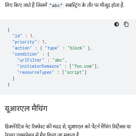
लिए किए जाते हैं जिसमें
"abc"
सबस्ट्रिंग के तौर पर मौजूद होता है.
{
"id"
:
1
,
"priority"
:
1
,
"action"
:
{
"type"
:
"block"
},
"condition"
:
{
"urlFilter"
:
"abc"
,
"initiatorDomains"
:
[
"foo.com"
],
"resourceTypes"
:
[
"script"
]
}
}
यूआरएल मैचिंग
डिक्लेरेटिव नेट रिक्वेस्ट की मदद से, यूआरएल को पैटर्न मैचिंग सिंटैक्स या
रेगुलर एक्सप्रेशन से मैच किया जा सकता है.