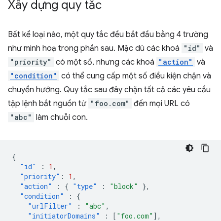
Xây dựng quy tắc
Bất kể loại nào, một quy tắc đều bắt đầu bằng 4 trường
như minh hoạ trong phần sau. Mặc dù các khoá
"id"
và
"priority"
có một số, nhưng các khoá
"action"
và
"condition"
có thể cung cấp một số điều kiện chặn và
chuyển hướng. Quy tắc sau đây chặn tất cả các yêu cầu
tập lệnh bắt nguồn từ
"foo.com"
đến mọi URL có
"abc"
làm chuỗi con.
{
"id"
:
1
,
"priority"
:
1
,
"action"
:
{
"type"
:
"block"
},
"condition"
:
{
"urlFilter"
:
"abc"
,
"initiatorDomains"
:
[
"foo.com"
],