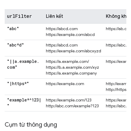
url
Filter
Liên kết
Không khớ
"abc"
https://abcd.com
https://ab.co
https://example.com/abcd
"abc*d"
https://abcd.com
https://abc.
https://example.com/abcxyzd
"
|
|
a
.
example
.
https://a.example.com/
https://exam
com"
https://b.a.example.com/xyz
https://a.example.company
"
|
https*"
https://example.com
http://examp
http://https.
"example*^123
|
https://example.com/123
https://exam
"
http://abc.com/example?123
https://abc.
Cụm từ thông dụng