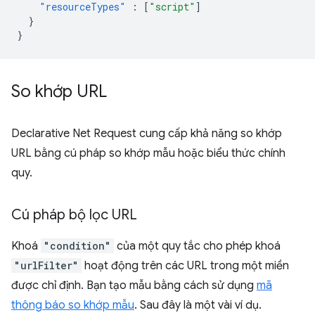
"resourceTypes"
:
[
"script"
]
}
}
So khớp URL
Declarative Net Request cung cấp khả năng so khớp
URL bằng cú pháp so khớp mẫu hoặc biểu thức chính
quy.
Cú pháp bộ lọc URL
Khoá
"condition"
của một quy tắc cho phép khoá
"urlFilter"
hoạt động trên các URL trong một miền
được chỉ định. Bạn tạo mẫu bằng cách sử dụng
mã
thông báo so khớp mẫu
. Sau đây là một vài ví dụ.