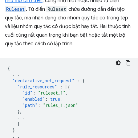
như mô tả ở trên
, cũng như một hoặc nhiều từ điển
Ruleset
. Từ điển
Ruleset
chứa đường dẫn đến tệp
quy tắc, mã nhận dạng cho nhóm quy tắc có trong tệp
và liệu nhóm quy tắc có được bật hay tắt. Hai thuộc tính
cuối cùng rất quan trọng khi bạn bật hoặc tắt một bộ
quy tắc theo cách có lập trình.
{
...
"declarative_net_request"
:
{
"rule_resources"
:
[{
"id"
:
"ruleset_1"
,
"enabled"
:
true
,
"path"
:
"rules_1.json"
},
...
]
}
...