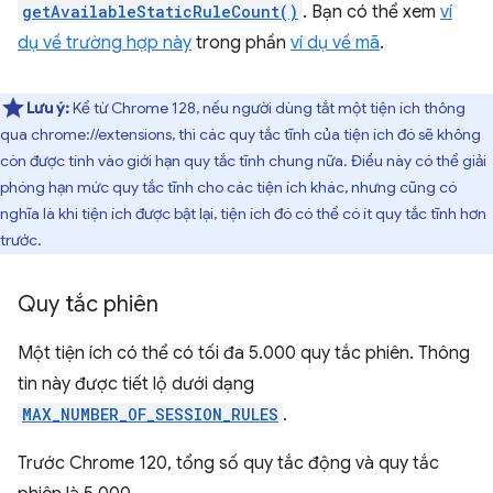
getAvailableStaticRuleCount()
. Bạn có thể xem
ví
dụ về trường hợp này
trong phần
ví dụ về mã
.
Lưu ý:
Kể từ Chrome 128, nếu người dùng tắt một tiện ích thông
qua chrome://extensions, thì các quy tắc tĩnh của tiện ích đó sẽ không
còn được tính vào giới hạn quy tắc tĩnh chung nữa. Điều này có thể giải
phóng hạn mức quy tắc tĩnh cho các tiện ích khác, nhưng cũng có
nghĩa là khi tiện ích được bật lại, tiện ích đó có thể có ít quy tắc tĩnh hơn
trước.
Quy tắc phiên
Một tiện ích có thể có tối đa 5.000 quy tắc phiên. Thông
tin này được tiết lộ dưới dạng
MAX_NUMBER_OF_SESSION_RULES
.
Trước Chrome 120, tổng số quy tắc động và quy tắc