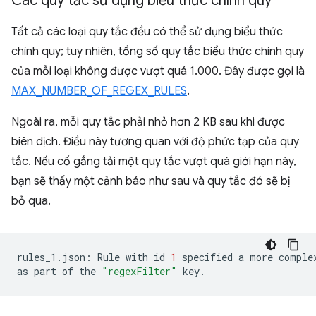
Các quy tắc sử dụng biểu thức chính quy
Tất cả các loại quy tắc đều có thể sử dụng biểu thức
chính quy; tuy nhiên, tổng số quy tắc biểu thức chính quy
của mỗi loại không được vượt quá 1.000. Đây được gọi là
MAX_NUMBER_OF_REGEX_RULES
.
Ngoài ra, mỗi quy tắc phải nhỏ hơn 2 KB sau khi được
biên dịch. Điều này tương quan với độ phức tạp của quy
tắc. Nếu cố gắng tải một quy tắc vượt quá giới hạn này,
bạn sẽ thấy một cảnh báo như sau và quy tắc đó sẽ bị
bỏ qua.
rules_1.json:
Rule
with
id
1
specified
a
more
comple
as
part
of
the
"regexFilter"