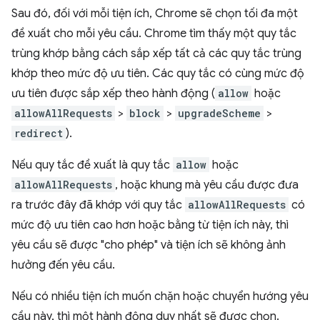
Sau đó, đối với mỗi tiện ích, Chrome sẽ chọn tối đa một
đề xuất cho mỗi yêu cầu. Chrome tìm thấy một quy tắc
trùng khớp bằng cách sắp xếp tất cả các quy tắc trùng
khớp theo mức độ ưu tiên. Các quy tắc có cùng mức độ
ưu tiên được sắp xếp theo hành động (
allow
hoặc
allowAllRequests
>
block
>
upgradeScheme
>
redirect
).
Nếu quy tắc đề xuất là quy tắc
allow
hoặc
allowAllRequests
, hoặc khung mà yêu cầu được đưa
ra trước đây đã khớp với quy tắc
allowAllRequests
có
mức độ ưu tiên cao hơn hoặc bằng từ tiện ích này, thì
yêu cầu sẽ được "cho phép" và tiện ích sẽ không ảnh
hưởng đến yêu cầu.
Nếu có nhiều tiện ích muốn chặn hoặc chuyển hướng yêu
cầu này, thì một hành động duy nhất sẽ được chọn.