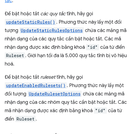
tắc
.
Để bật hoặc tắt
các quy tắc
tĩnh, hãy gọi
updateStaticRules()
. Phương thức này lấy một đối
tượng
UpdateStaticRulesOptions
chứa các mảng mã
nhận dạng của các quy tắc cần bật hoặc tắt. Các mã
nhận dạng được xác định bằng khoá
"id"
của từ điển
Ruleset
. Giới hạn tối đa là 5.000 quy tắc tĩnh bị vô hiệu
hoá.
Để bật hoặc tắt
ruleset
tĩnh, hãy gọi
updateEnabledRulesets()
. Phương thức này lấy một
đối tượng
UpdateRulesetOptions
chứa các mảng mã
nhận dạng của các nhóm quy tắc cần bật hoặc tắt. Các
mã nhận dạng được xác định bằng khoá
"id"
của từ
điển
Ruleset
.