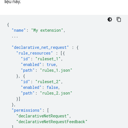
liệu này.
{
"name"
:
"My extension"
,
...
"declarative_net_request"
:
{
"rule_resources"
:
[{
"id"
:
"ruleset_1"
,
"enabled"
:
true
,
"path"
:
"rules_1.json"
},
{
"id"
:
"ruleset_2"
,
"enabled"
:
false
,
"path"
:
"rules_2.json"
}]
},
"permissions"
:
[
"declarativeNetRequest"
,
"declarativeNetRequestFeedback"
],