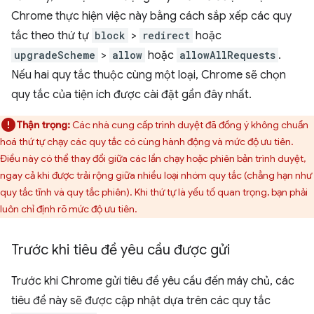
Chrome thực hiện việc này bằng cách sắp xếp các quy
tắc theo thứ tự
block
>
redirect
hoặc
upgradeScheme
>
allow
hoặc
allowAllRequests
.
Nếu hai quy tắc thuộc cùng một loại, Chrome sẽ chọn
quy tắc của tiện ích được cài đặt gần đây nhất.
Thận trọng:
Các nhà cung cấp trình duyệt đã đồng ý không chuẩn
hoá thứ tự chạy các quy tắc có cùng hành động và mức độ ưu tiên.
Điều này có thể thay đổi giữa các lần chạy hoặc phiên bản trình duyệt,
ngay cả khi được trải rộng giữa nhiều loại nhóm quy tắc (chẳng hạn như
quy tắc tĩnh và quy tắc phiên). Khi thứ tự là yếu tố quan trọng, bạn phải
luôn chỉ định rõ mức độ ưu tiên.
Trước khi tiêu đề yêu cầu được gửi
Trước khi Chrome gửi tiêu đề yêu cầu đến máy chủ, các
tiêu đề này sẽ được cập nhật dựa trên các quy tắc