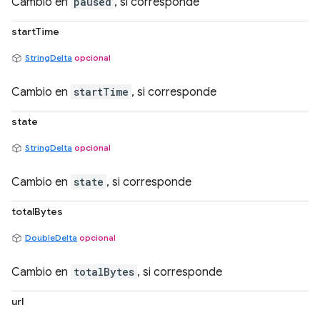
Cambio en
paused
, si corresponde
startTime
StringDelta
opcional
Cambio en
startTime
, si corresponde
state
StringDelta
opcional
Cambio en
state
, si corresponde
totalBytes
DoubleDelta
opcional
Cambio en
totalBytes
, si corresponde
url