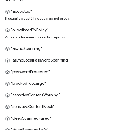
"accepted"
El usuario aceptó la descarga peligrosa.
"allowlistedByPolicy"
Valores relacionados con la empresa.
"asyncScanning"
"asyncLocalPasswordScanning"
"passwordProtected"
"blockedTooLarge"
"sensitiveContentWarning"
"sensitiveContentBlock"
"deepScannedFailed"
"deepScannedSafe"