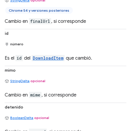
StringDelta
opcional
Chrome 54 y versiones posteriores
Cambio en
finalUrl
, si corresponde
id
número
Es el
id
del
DownloadItem
que cambió.
mimo
StringDelta
opcional
Cambio en
mime
, si corresponde
detenido
BooleanDelta
opcional