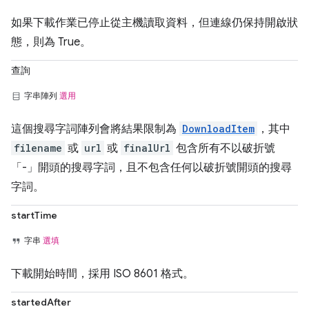
如果下載作業已停止從主機讀取資料，但連線仍保持開啟狀
態，則為 True。
查詢
字串陣列
選用
這個搜尋字詞陣列會將結果限制為
DownloadItem
，其中
filename
或
url
或
finalUrl
包含所有不以破折號
「-」開頭的搜尋字詞，且不包含任何以破折號開頭的搜尋
字詞。
startTime
字串
選填
下載開始時間，採用 ISO 8601 格式。
startedAfter