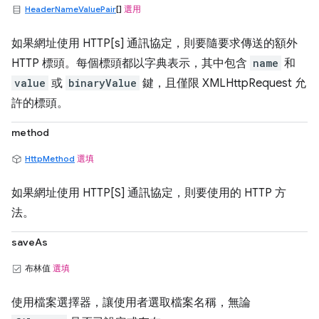
HeaderNameValuePair
[]
選用
如果網址使用 HTTP[s] 通訊協定，則要隨要求傳送的額外
HTTP 標頭。每個標頭都以字典表示，其中包含
name
和
value
或
binaryValue
鍵，且僅限 XMLHttpRequest 允
許的標頭。
method
HttpMethod
選填
如果網址使用 HTTP[S] 通訊協定，則要使用的 HTTP 方
法。
saveAs
布林值
選填
使用檔案選擇器，讓使用者選取檔案名稱，無論