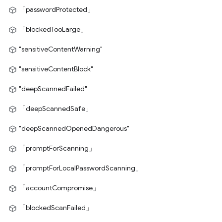
「passwordProtected」
「blockedTooLarge」
"sensitiveContentWarning"
"sensitiveContentBlock"
"deepScannedFailed"
「deepScannedSafe」
"deepScannedOpenedDangerous"
「promptForScanning」
「promptForLocalPasswordScanning」
「accountCompromise」
「blockedScanFailed」