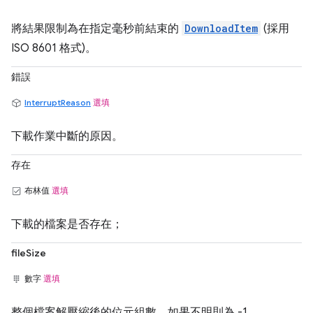
將結果限制為在指定毫秒前結束的
DownloadItem
(採用
ISO 8601 格式)。
錯誤
InterruptReason
選填
下載作業中斷的原因。
存在
布林值
選填
下載的檔案是否存在；
fileSize
數字
選填
整個檔案解壓縮後的位元組數，如果不明則為 -1。