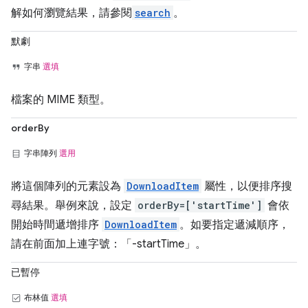
解如何瀏覽結果，請參閱
search
。
默劇
字串
選填
檔案的 MIME 類型。
orderBy
字串陣列
選用
將這個陣列的元素設為
DownloadItem
屬性，以便排序搜
尋結果。舉例來說，設定
orderBy=['startTime']
會依
開始時間遞增排序
DownloadItem
。如要指定遞減順序，
請在前面加上連字號：「-startTime」。
已暫停
布林值
選填