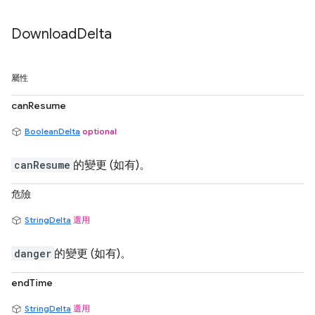
Download
Delta
屬性
canResume
BooleanDelta
optional
canResume
的變更 (如有)。
危險
StringDelta
選用
danger
的變更 (如有)。
endTime
StringDelta
選用