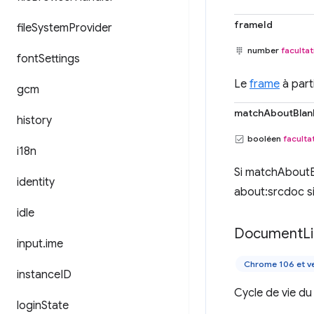
frameId
file
System
Provider
number
facultat
font
Settings
Le
frame
à part
gcm
matchAboutBlan
history
booléen
facultat
i18n
Si matchAboutBl
identity
about:srcdoc si
idle
Document
L
input
.
ime
Chrome 106 et ve
instance
ID
Cycle de vie d
login
State