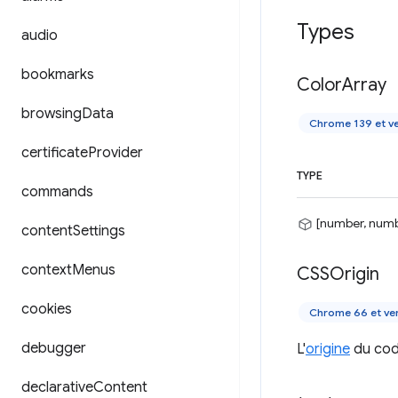
Types
audio
bookmarks
Color
Array
browsing
Data
Chrome 139 et ve
certificate
Provider
TYPE
commands
[number, numb
content
Settings
context
Menus
CSSOrigin
cookies
Chrome 66 et ver
debugger
L'
origine
du cod
declarative
Content