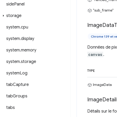
side
Panel
"sub_frame"
storage
Image
Data
T
system
.
cpu
Chrome 139 et ve
system
.
display
Données de pixe
system
.
memory
canvas
.
system
.
storage
TYPE
system
Log
tab
Capture
ImageData
tab
Groups
Image
Detail
tabs
Détails sur le f