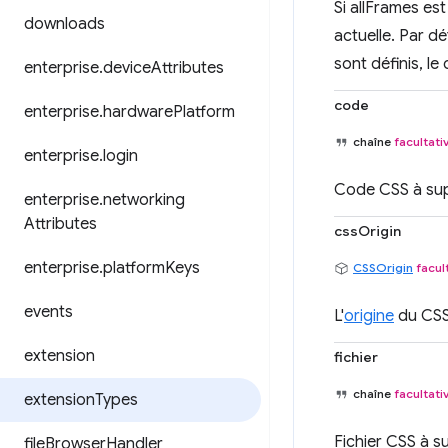
Si allFrames est
downloads
actuelle. Par dé
sont définis, l
enterprise
.
device
Attributes
code
enterprise
.
hardware
Platform
chaîne
facultati
enterprise
.
login
Code CSS à sup
enterprise
.
networking
Attributes
cssOrigin
enterprise
.
platform
Keys
CSSOrigin
facul
events
L'
origine
du CSS 
extension
fichier
chaîne
facultati
extension
Types
Fichier CSS à s
file
Browser
Handler