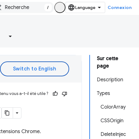
/
Connexion
Sur cette
page
Description
Types
enu vous a-t-il été utile ?
ColorArray
CSSOrigin
extensions Chrome.
DeleteInjec