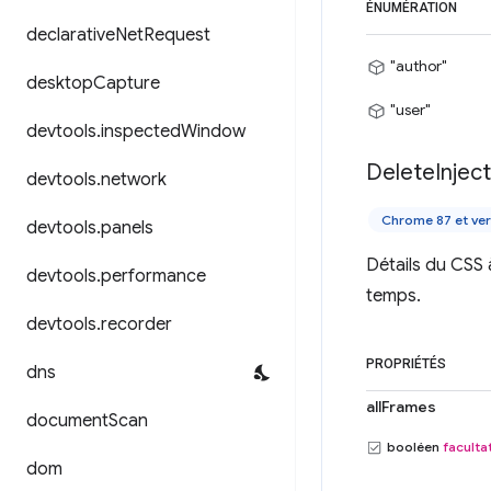
ÉNUMÉRATION
declarative
Net
Request
"author"
desktop
Capture
"user"
devtools
.
inspected
Window
Delete
Injec
devtools
.
network
Chrome 87 et ver
devtools
.
panels
Détails du CSS 
devtools
.
performance
temps.
devtools
.
recorder
PROPRIÉTÉS
dns
allFrames
document
Scan
booléen
facultat
dom