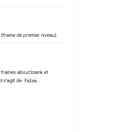
0 (frame de premier niveau).
s frames about:blank et
l s'agit de
false
.