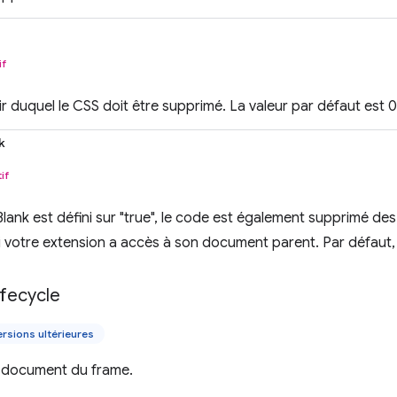
if
ir duquel le CSS doit être supprimé. La valeur par défaut est 
k
if
ank est défini sur "true", le code est également supprimé de
 votre extension a accès à son document parent. Par défaut, i
ifecycle
rsions ultérieures
u document du frame.