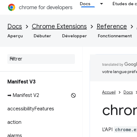
Docs
Études de 
Docs
Chrome Extensions
Reference
Aperçu
Débuter
Développer
Fonctionnement
votre langue préf
Manifest V3
Accueil
Docs
➡ Manifest V2
chro
accessibility
Features
action
L'API
chrome.e
alarms