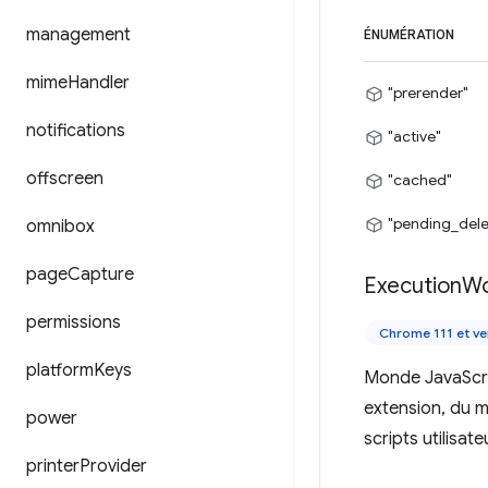
management
ÉNUMÉRATION
mime
Handler
"prerender"
notifications
"active"
offscreen
"cached"
"pending_dele
omnibox
page
Capture
Execution
Wo
permissions
Chrome 111 et ve
platform
Keys
Monde JavaScrip
extension, du 
power
scripts utilisat
printer
Provider