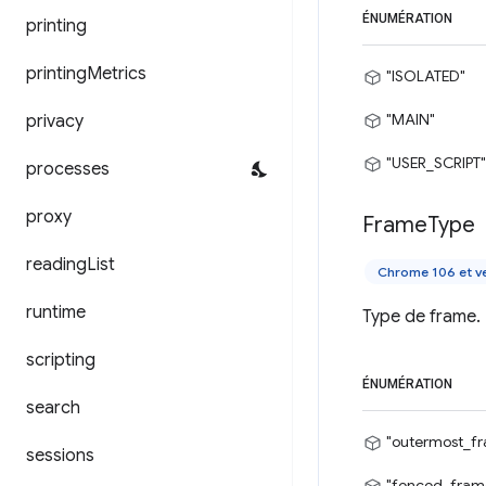
ÉNUMÉRATION
printing
printing
Metrics
"ISOLATED"
"MAIN"
privacy
"USER_SCRIPT"
processes
proxy
Frame
Type
reading
List
Chrome 106 et ve
runtime
Type de frame.
scripting
ÉNUMÉRATION
search
"outermost_f
sessions
"fenced_fram