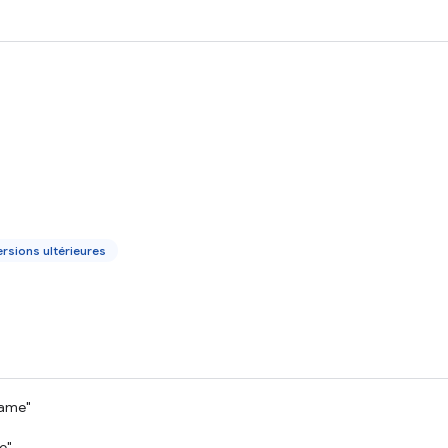
rsions ultérieures
rame"
e"