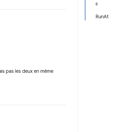
s
RunAt
 mais pas les deux en même