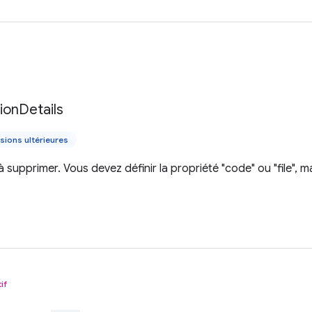
tion
Details
sions ultérieures
à supprimer. Vous devez définir la propriété "code" ou "file",
if