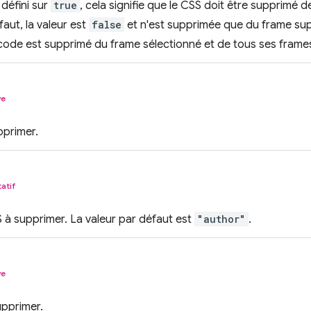
 défini sur
true
, cela signifie que le CSS doit être supprimé 
faut, la valeur est
false
et n'est supprimée que du frame sup
e code est supprimé du frame sélectionné et de tous ses frame
ve
primer.
tatif
à supprimer. La valeur par défaut est
"author"
.
ve
upprimer.