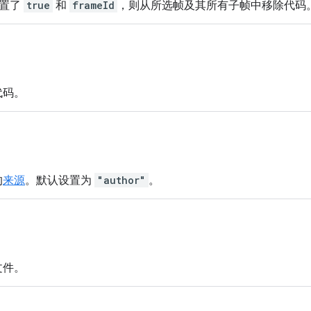
设置了
true
和
frameId
，则从所选帧及其所有子帧中移除代码
代码。
的
来源
。默认设置为
"author"
。
文件。