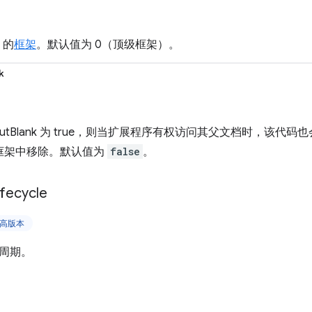
 的
框架
。默认值为 0（顶级框架）。
k
outBlank 为 true，则当扩展程序有权访问其父文档时，该代码也会从 
doc 框架中移除。默认值为
false
。
ifecycle
及更高版本
周期。