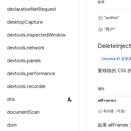
枚举
declarative
Net
Request
"author"
desktop
Capture
“用户”
devtools
.
inspected
Window
Delete
Injec
devtools
.
network
Chrome 87 及
devtools
.
panels
要移除的 CS
devtools
.
performance
devtools
.
recorder
属性
dns
allFrames
布尔值（可选）
document
Scan
dom
如果 allFrames