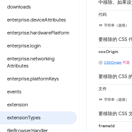
中移除。如果
downloads
代码
enterprise
.
device
Attributes
字符串（选填）
enterprise
.
hardware
Platform
要移除的 CSS 
enterprise
.
login
cssOrigin
enterprise
.
networking
CSSOrigin
可选
Attributes
要移除的 CSS 
enterprise
.
platform
Keys
文件
events
字符串（选填）
extension
要移除的 CSS 
extension
Types
frameId
file
Browser
Handler