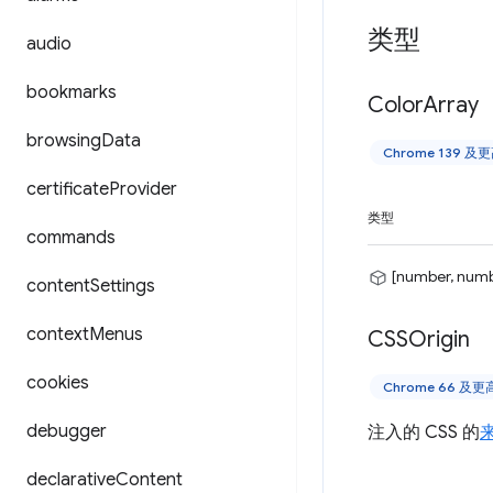
类型
audio
bookmarks
Color
Array
browsing
Data
Chrome 139 
certificate
Provider
类型
commands
[number, numb
content
Settings
context
Menus
CSSOrigin
cookies
Chrome 66 及
debugger
注入的 CSS 的
declarative
Content