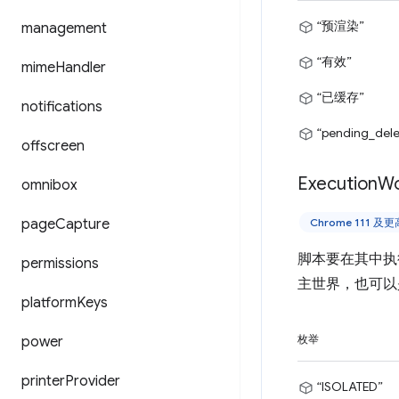
“预渲染”
management
“有效”
mime
Handler
“已缓存”
notifications
“pending_dele
offscreen
Execution
Wo
omnibox
page
Capture
Chrome 111 及
脚本要在其中执行的
permissions
主世界，也可以是仅
platform
Keys
power
枚举
printer
Provider
“ISOLATED”