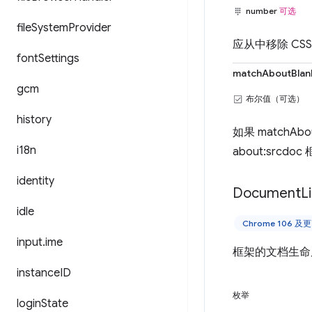
number
可选
file
System
Provider
应从中移除 CSS
font
Settings
matchAboutBlan
gcm
布尔值（可选）
history
如果 matchAb
i18n
about:src
identity
Document
L
idle
Chrome 106 
input
.
ime
框架的文档生命
instance
ID
枚举
login
State