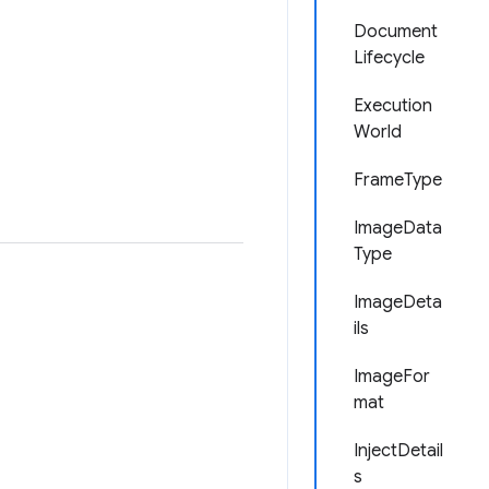
Document
Lifecycle
Execution
World
FrameType
ImageData
Type
ImageDeta
ils
ImageFor
mat
InjectDetail
s