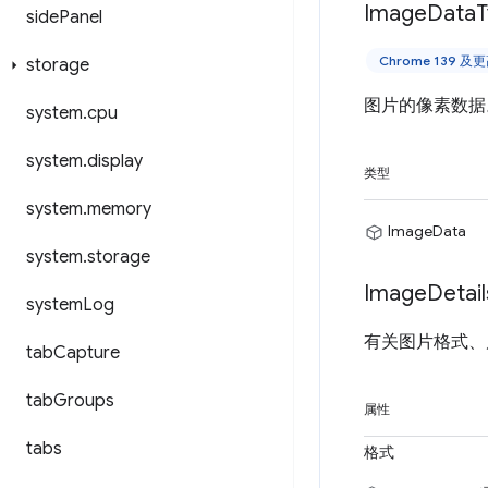
Image
Data
T
side
Panel
Chrome 139 
storage
图片的像素数据。
system
.
cpu
system
.
display
类型
system
.
memory
ImageData
system
.
storage
Image
Detail
system
Log
有关图片格式、
tab
Capture
tab
Groups
属性
tabs
格式