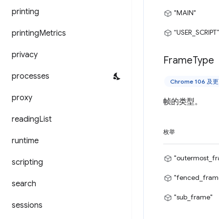
printing
"MAIN"
“USER_SCRIPT
printing
Metrics
privacy
Frame
Type
processes
Chrome 106 
proxy
帧的类型。
reading
List
枚举
runtime
"outermost_f
scripting
"fenced_fram
search
"sub_frame"
sessions