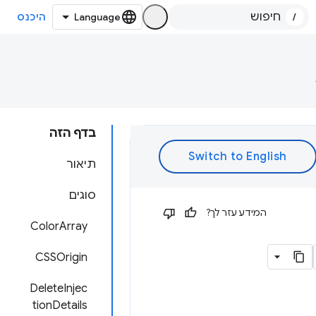
/
היכנס
בדף הזה
תיאור
סוגים
המידע עזר לך?
ColorArray
CSSOrigin
DeleteInjec
tionDetails