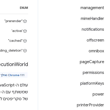
management
ENUM
mime
Handler
"prerender"
notifications
'active'
offscreen
"cached"
"pending_deletion"
omnibox
page
Capture
cution
World
permissions
Chrome 111 ואילך
platform
Keys
power
של סקריפטים ל
printer
Provider