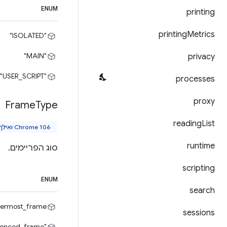
ENUM
printing
printing
Metrics
"ISOLATED"
"MAIN"
privacy
"USER_SCRIPT"
processes
proxy
Frame
Type
reading
List
Chrome 106 ואילך
runtime
סוג הפריימים.
scripting
ENUM
search
utermost_frame"
sessions
fenced_frame"