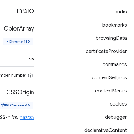
סוגים
audio
bookmarks
Color
Array
browsing
Data
Chrome 139+
certificate
Provider
סוג
commands
[number, number, number, number]
content
Settings
context
Menus
CSSOrigin
cookies
Chrome 66 ואילך
debugger
המקור
של ה-CSS שהוזרק.
declarative
Content