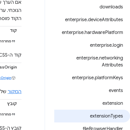
אם הערך של llFrames
downloads
הנוכחי. ע
הקוד מוסר
enterprise
.
device
Attributes
קוד
enterprise
.
hardware
Platform
מחרוז
enterprise
.
login
קוד ה-CSS שרוצים להסיר.
enterprise
.
networking
Attributes
ssOrigin
enterprise
.
platform
Keys
Origin
events
המקור
של ה-CSS שרוצים להסיר
extension
קובץ
מחרוז
extension
Types
קובץ ה-CSS שרוצים להסיר.
file
Browser
Handler