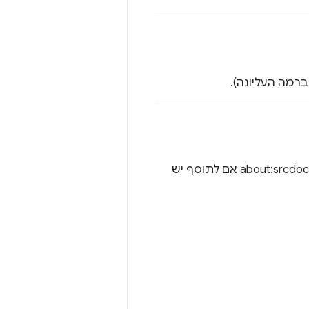
אם matchAboutBlank הוא true, הקוד מוסר גם מ-about:blank וממסגרות about:srcdoc אם לתוסף יש