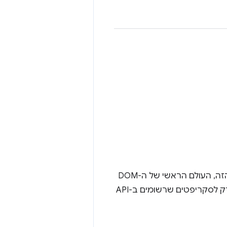
עולם ה-JavaScript שבו הסקריפט יפעל. יכול להיות עולם מבודד שייחודי לתוסף הזה, העולם הראשי של ה-DOM
שמשותף עם ה-JavaScript של הדף, או עולם של סקריפטים למשתמשים שזמין רק לסקריפטים שרשומים ב-API