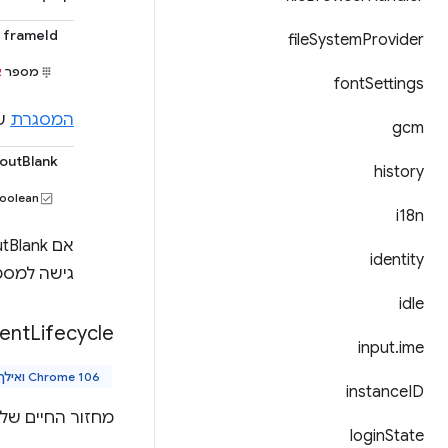
frameId
file
System
Provider
מספר
א
font
Settings
המסגרת
שממנ
gcm
outBlank
history
boolean
i18n
identity
גישה למסמ
idle
ent
Lifecycle
input
.
ime
Chrome 106 ואילך
instance
ID
מחזור החיים ש
login
State