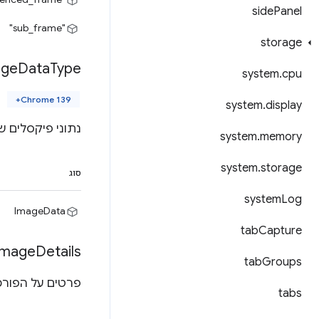
side
Panel
"sub_frame"
storage
age
Data
Type
system
.
cpu
Chrome 139+
system
.
display
נתוני פיקסלים של תמונה.
system
.
memory
system
.
storage
סוג
system
Log
ImageData
tab
Capture
Image
Details
tab
Groups
פרטים על הפורמ
tabs