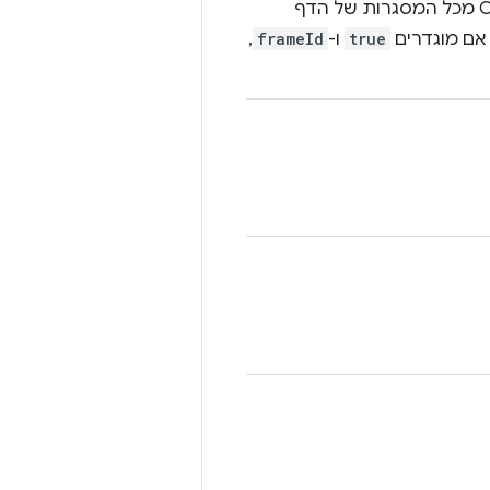
, המשמעות היא שצריך להסיר את ה-CSS מכל המסגרות של הדף
אם מוגדרים
true
ו-
frameId
,