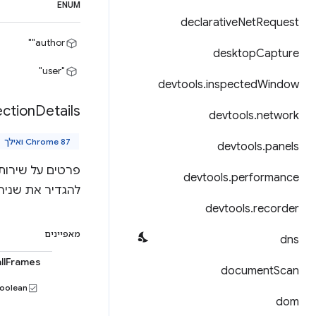
ENUM
declarative
Net
Request
‎"author"
desktop
Capture
‎"user"‎
devtools
.
inspected
Window
ection
Details
devtools
.
network
Chrome 87 ואילך
devtools
.
panels
devtools
.
performance
להגדיר את שניהם
devtools
.
recorder
מאפיינים
dns
allFrames
document
Scan
boolean
dom