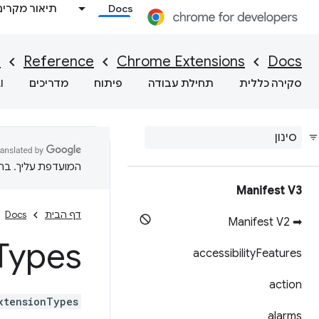
Docs
תיאור מקרים
I
Reference
Chrome Extensions
Docs
סקירה כללית
תחילת עבודה
פיתוח
מדריכים
I
המועדפת עליך. בתרג
Manifest V3
דף הבית
Docs
➡ Manifest V2
Types
accessibility
Features
action
xtensionTypes
alarms