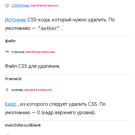
CSSOrigin
необязательно
Источник
CSS-кода, который нужно удалить. По
умолчанию —
"author"
.
файл
строка
необязательная
Файл CSS для удаления.
frameId
номер
необязательно
Кадр
, из которого следует удалить CSS. По
умолчанию — 0 (кадр верхнего уровня).
matchAboutBlank