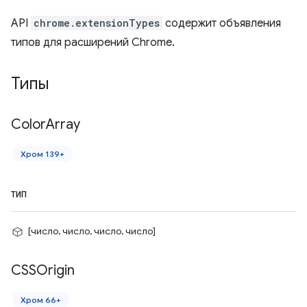
API
chrome.extensionTypes
содержит объявления
типов для расширений Chrome.
Типы
Color
Array
Хром 139+
ТИП
[число, число, число, число]
CSSOrigin
Хром 66+