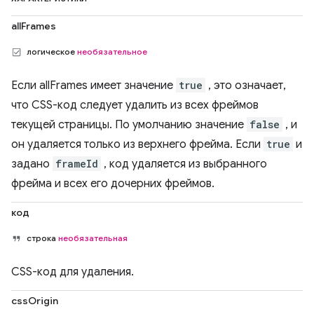
allFrames
логическое
необязательное
Если allFrames имеет значение
true
, это означает,
что CSS-код следует удалить из всех фреймов
текущей страницы. По умолчанию значение
false
, и
он удаляется только из верхнего фрейма. Если
true
и
задано
frameId
, код удаляется из выбранного
фрейма и всех его дочерних фреймов.
код
строка
необязательная
CSS-код для удаления.
cssOrigin