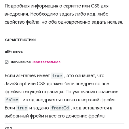
Подробная информация о скрипте или CSS для
внедрения. Необходимо задать либо код, либо
свойство файла, но оба одновременно задать нельзя.
ХАРАКТЕРИСТИКИ
allFrames
логическое
необязательное
Если allFrames имеет
true
, это означает, что
JavaScript или CSS должен быть внедрен во все
фреймы текущей страницы. По умолчанию значение
false
, и код внедряется только в верхний фрейм.
Если
true
и задано
frameId
, код вставляется в
выбранный фрейм и все его дочерние фреймы.
код