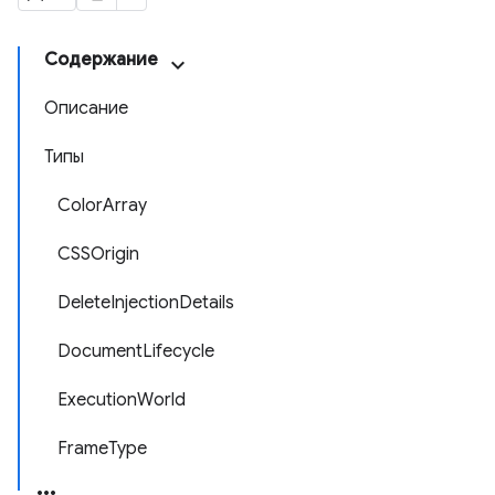
Содержание
Описание
Типы
ColorArray
CSSOrigin
DeleteInjectionDetails
DocumentLifecycle
ExecutionWorld
FrameType