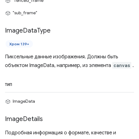
"fenced_frame"
"sub_frame"
Image
Data
Type
Хром 139+
Пиксельные данные изображения. Должны быть
объектом ImageData, например, из элемента
canvas
.
ТИП
ImageData
Image
Details
Подробная информация о формате, качестве и