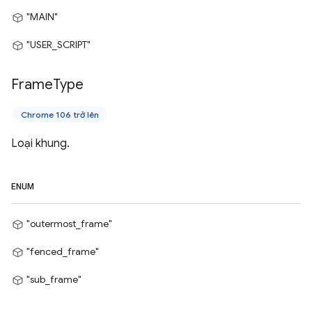
"MAIN"
"USER_SCRIPT"
Frame
Type
Chrome 106 trở lên
Loại khung.
ENUM
"outermost_frame"
"fenced_frame"
"sub_frame"