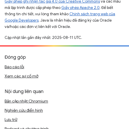
Giấy phép ghi nhận tác giả 4.0 của Creative Commons
và các mẫu
mã lập trình được cấp phép theo
Giấy phép Apache 2.0
. Để biết
thông tin chi tiết, vui lòng tham khảo
Chính sách trang web của
Google Developers
. Java là nhãn hiệu đã đăng ký của Oracle
và/hoặc các đơn vị liên kết với Oracle.
Cập nhật lần gần đây nhất: 2025-08-11 UTC.
Đóng góp
Báo cáo lỗi
Xem các sự cố mở
Nội dung liên quan
Bản cập nhật Chromium
Nghiên cứu điển hình
Lưu trữ
Podcast và chương trình