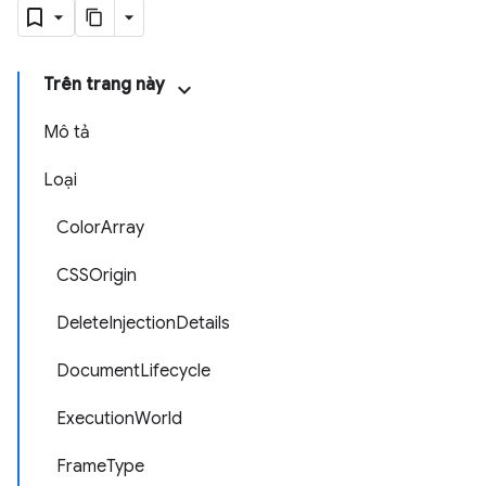
Trên trang này
Mô tả
Loại
ColorArray
CSSOrigin
DeleteInjectionDetails
DocumentLifecycle
ExecutionWorld
FrameType