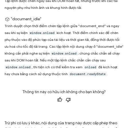
Tập lệnh được chèn ngay sau khi DOM hoàn tất, nhưng trước khi các tài
nguyên phụ như hình ảnh và khung hình được tải.
"document_idle"
Trình duyệt chọn thời điểm chèn tập lệnh giữa "document_end" và ngay
sau khi sự kiện
kích hoạt. Thời điểm chính xác để chèn
window.onload
phụ thuộc vào độ phức tạp của tài liệu và thời gian tải, đồng thời được tối
ưu hoá cho tốc độ tải trang. Các tập lệnh nội dung chạy ở "document_idle"
không cần phải nghe sự kiện
; chúng chắc chắn sẽ chạy
window.onload
sau khi DOM hoàn tất. Nếu một tập lệnh chắc chắn cần chạy sau
, thì tiện ích có thể kiểm tra xem
đã kích hoạt
window.onload
onload
hay chưa bằng cách sử dụng thuộc tính
.
document.readyState
Thông tin này có hữu ích không cho bạn không?
Trừ phi có lưu ý khác, nội dung của trang này được cấp phép theo