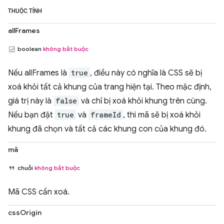
THUỘC TÍNH
allFrames
boolean
không bắt buộc
Nếu allFrames là
true
, điều này có nghĩa là CSS sẽ bị
xoá khỏi tất cả khung của trang hiện tại. Theo mặc định,
giá trị này là
false
và chỉ bị xoá khỏi khung trên cùng.
Nếu bạn đặt
true
và
frameId
, thì mã sẽ bị xoá khỏi
khung đã chọn và tất cả các khung con của khung đó.
mã
chuỗi
không bắt buộc
Mã CSS cần xoá.
cssOrigin