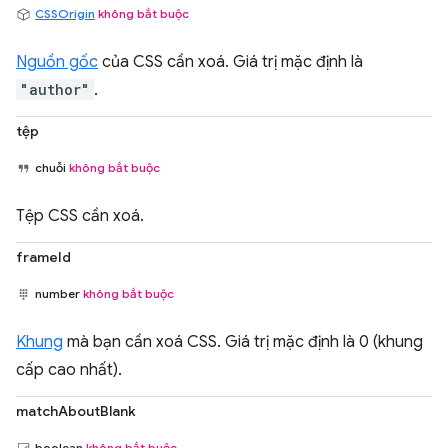
CSSOrigin
không bắt buộc
Nguồn gốc
của CSS cần xoá. Giá trị mặc định là
"author"
.
tệp
chuỗi
không bắt buộc
Tệp CSS cần xoá.
frameId
number
không bắt buộc
Khung
mà bạn cần xoá CSS. Giá trị mặc định là 0 (khung
cấp cao nhất).
matchAboutBlank
boolean
không bắt buộc