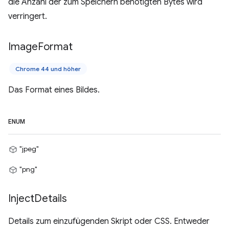
die Anzahl der zum Speichern benötigten Bytes wird
verringert.
Image
Format
Chrome 44 und höher
Das Format eines Bildes.
ENUM
"jpeg"
"png"
Inject
Details
Details zum einzufügenden Skript oder CSS. Entweder