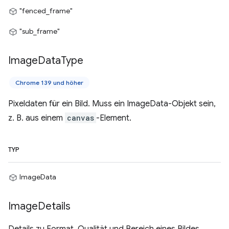
"fenced_frame"
"sub_frame"
Image
Data
Type
Chrome 139 und höher
Pixeldaten für ein Bild. Muss ein ImageData-Objekt sein,
z. B. aus einem
canvas
-Element.
TYP
ImageData
Image
Details