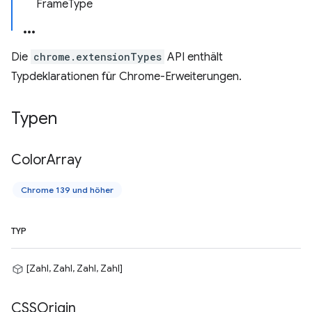
FrameType
Die
chrome.extensionTypes
API enthält
Typdeklarationen für Chrome-Erweiterungen.
Typen
Color
Array
Chrome 139 und höher
TYP
[Zahl, Zahl, Zahl, Zahl]
CSSOrigin