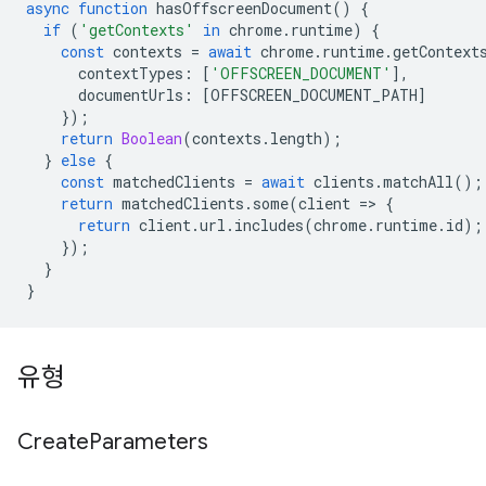
async
function
hasOffscreenDocument
()
{
if
(
'getContexts'
in
chrome
.
runtime
)
{
const
contexts
=
await
chrome
.
runtime
.
getContext
contextTypes
:
[
'OFFSCREEN_DOCUMENT'
],
documentUrls
:
[
OFFSCREEN_DOCUMENT_PATH
]
});
return
Boolean
(
contexts
.
length
);
}
else
{
const
matchedClients
=
await
clients
.
matchAll
();
return
matchedClients
.
some
(
client
=
>
{
return
client
.
url
.
includes
(
chrome
.
runtime
.
id
);
});
}
}
유형
Create
Parameters