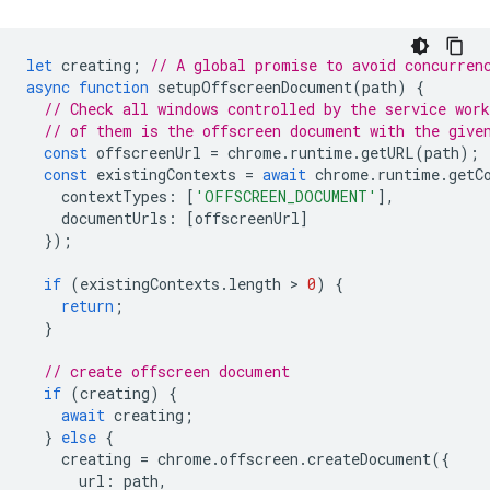
let
creating
;
// A global promise to avoid concurren
async
function
setupOffscreenDocument
(
path
)
{
// Check all windows controlled by the service work
// of them is the offscreen document with the give
const
offscreenUrl
=
chrome
.
runtime
.
getURL
(
path
);
const
existingContexts
=
await
chrome
.
runtime
.
getC
contextTypes
:
[
'OFFSCREEN_DOCUMENT'
],
documentUrls
:
[
offscreenUrl
]
});
if
(
existingContexts
.
length
 > 
0
)
{
return
;
}
// create offscreen document
if
(
creating
)
{
await
creating
;
}
else
{
creating
=
chrome
.
offscreen
.
createDocument
({
url
:
path
,