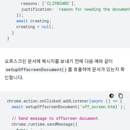
reasons
:
[
'CLIPBOARD'
],
justification
:
'reason for needing the documen
});
await
creating
;
creating
=
null
;
}
}
오프스크린 문서에 메시지를 보내기 전에 다음 예와 같이
setupOffscreenDocument()
를 호출하여 문서가 있는지 확
인합니다.
chrome
.
action
.
onClicked
.
addListener
(
async
()
=
>
{
await
setupOffscreenDocument
(
'off_screen.html'
);
// Send message to offscreen document
chrome
.
runtime
.
sendMessage
({
type
:
'...'
,