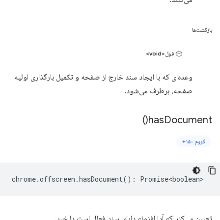
بازگشت‌ها
قول<void>
وعده‌ای که با ایجاد سند خارج از صفحه و تکمیل بارگذاری اولیه
صفحه، برطرف می‌شود.
)
has
Document(
کروم ۱۵۰+
chrome
.
offscreen
.
hasDocument
()
:
Promise<boolean>
تعیین می‌کند که آیا افزونه دارای سند فعال است یا خیر.