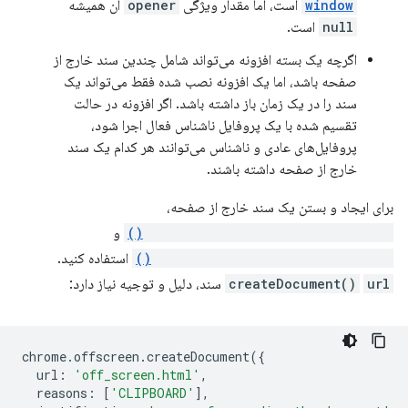
window
است، اما مقدار ویژگی
opener
آن همیشه
null
است.
اگرچه یک بسته افزونه می‌تواند شامل چندین سند خارج از
صفحه باشد، اما یک افزونه نصب شده فقط می‌تواند یک
سند را در یک زمان باز داشته باشد. اگر افزونه در حالت
تقسیم شده با یک پروفایل ناشناس فعال اجرا شود،
پروفایل‌های عادی و ناشناس می‌توانند هر کدام یک سند
خارج از صفحه داشته باشند.
برای ایجاد و بستن یک سند خارج از صفحه،
chrome.offscreen.createDocument()
و
chrome.offscreen.closeDocument()
استفاده کنید.
url
createDocument()
سند، دلیل و توجیه نیاز دارد:
chrome
.
offscreen
.
createDocument
({
url
:
'off_screen.html'
,
reasons
:
[
'CLIPBOARD'
],