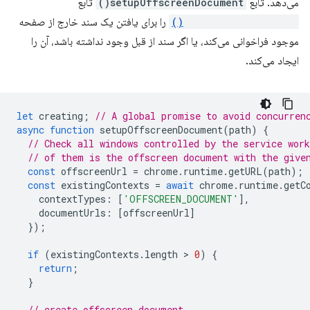
می‌دهد. تابع
setupOffscreenDocument()
تابع
runtime.getContexts()
را برای یافتن یک سند خارج از صفحه
موجود فراخوانی می‌کند، یا اگر سند از قبل وجود نداشته باشد، آن را
ایجاد می‌کند.
let
creating
;
// A global promise to avoid concurren
async
function
setupOffscreenDocument
(
path
)
{
// Check all windows controlled by the service work
// of them is the offscreen document with the give
const
offscreenUrl
=
chrome
.
runtime
.
getURL
(
path
);
const
existingContexts
=
await
chrome
.
runtime
.
getC
contextTypes
:
[
'OFFSCREEN_DOCUMENT'
],
documentUrls
:
[
offscreenUrl
]
});
if
(
existingContexts
.
length
 > 
0
)
{
return
;
}
// create offscreen document