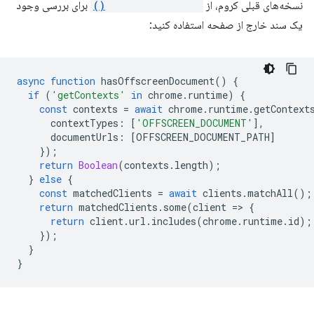
نسخه‌های قبلی کروم، از
clients.matchAll()
برای بررسی وجود
یک سند خارج از صفحه استفاده کنید:
async
function
hasOffscreenDocument
()
{
if
(
'getContexts'
in
chrome
.
runtime
)
{
const
contexts
=
await
chrome
.
runtime
.
getContext
contextTypes
:
[
'OFFSCREEN_DOCUMENT'
],
documentUrls
:
[
OFFSCREEN_DOCUMENT_PATH
]
});
return
Boolean
(
contexts
.
length
);
}
else
{
const
matchedClients
=
await
clients
.
matchAll
();
return
matchedClients
.
some
(
client
=
>
{
return
client
.
url
.
includes
(
chrome
.
runtime
.
id
);
});
}
}