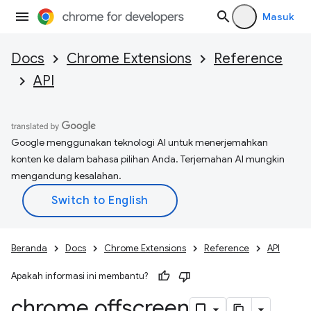
Masuk
Docs
Chrome Extensions
Reference
API
Google menggunakan teknologi AI untuk menerjemahkan
konten ke dalam bahasa pilihan Anda. Terjemahan AI mungkin
mengandung kesalahan.
Beranda
Docs
Chrome Extensions
Reference
API
Apakah informasi ini membantu?
chrome
.
offscreen