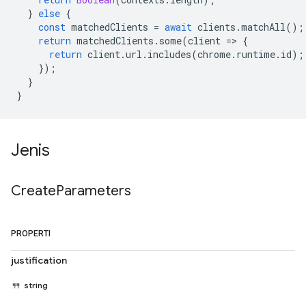
}
else
{
const
matchedClients
=
await
clients
.
matchAll
();
return
matchedClients
.
some
(
client
=
>
{
return
client
.
url
.
includes
(
chrome
.
runtime
.
id
);
});
}
}
Jenis
Create
Parameters
PROPERTI
justification
string