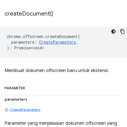
create
Document(
)
chrome
.
offscreen
.
createDocument
(
parameters
:
CreateParameters
,
)
:
Promise<void>
Membuat dokumen offscreen baru untuk ekstensi.
PARAMETER
parameters
CreateParameters
Parameter yang menjelaskan dokumen offscreen yang