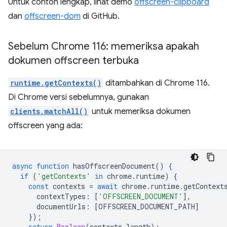
Untuk contoh lengkap, lihat demo
offscreen-clipboard
dan
offscreen-dom
di GitHub.
Sebelum Chrome 116: memeriksa apakah
dokumen offscreen terbuka
runtime.getContexts()
ditambahkan di Chrome 116.
Di Chrome versi sebelumnya, gunakan
clients.matchAll()
untuk memeriksa dokumen
offscreen yang ada:
async
function
hasOffscreenDocument
()
{
if
(
'getContexts'
in
chrome
.
runtime
)
{
const
contexts
=
await
chrome
.
runtime
.
getContext
contextTypes
:
[
'OFFSCREEN_DOCUMENT'
],
documentUrls
:
[
OFFSCREEN_DOCUMENT_PATH
]
});
return
Boolean
(
contexts
.
length
);