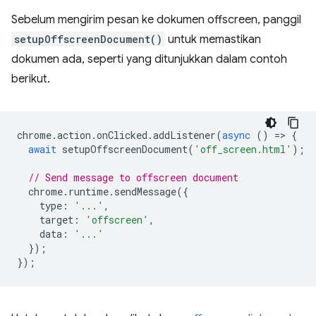
Sebelum mengirim pesan ke dokumen offscreen, panggil
setupOffscreenDocument()
untuk memastikan
dokumen ada, seperti yang ditunjukkan dalam contoh
berikut.
chrome
.
action
.
onClicked
.
addListener
(
async
()
=
>
{
await
setupOffscreenDocument
(
'off_screen.html'
);
// Send message to offscreen document
chrome
.
runtime
.
sendMessage
({
type
:
'...'
,
target
:
'offscreen'
,
data
:
'...'
});
});