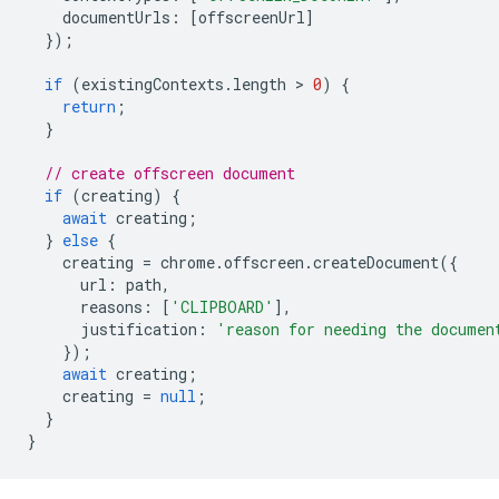
documentUrls
:
[
offscreenUrl
]
});
if
(
existingContexts
.
length
 > 
0
)
{
return
;
}
// create offscreen document
if
(
creating
)
{
await
creating
;
}
else
{
creating
=
chrome
.
offscreen
.
createDocument
({
url
:
path
,
reasons
:
[
'CLIPBOARD'
],
justification
:
'reason for needing the documen
});
await
creating
;
creating
=
null
;
}
}