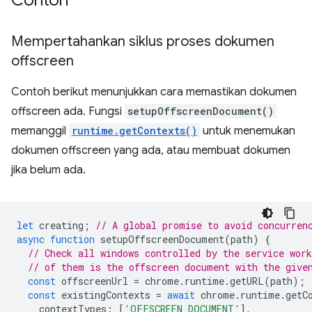
Contoh
Mempertahankan siklus proses dokumen
offscreen
Contoh berikut menunjukkan cara memastikan dokumen
offscreen ada. Fungsi
setupOffscreenDocument()
memanggil
runtime.getContexts()
untuk menemukan
dokumen offscreen yang ada, atau membuat dokumen
jika belum ada.
let
creating
;
// A global promise to avoid concurren
async
function
setupOffscreenDocument
(
path
)
{
// Check all windows controlled by the service work
// of them is the offscreen document with the give
const
offscreenUrl
=
chrome
.
runtime
.
getURL
(
path
);
const
existingContexts
=
await
chrome
.
runtime
.
getC
contextTypes
:
[
'OFFSCREEN_DOCUMENT'
],