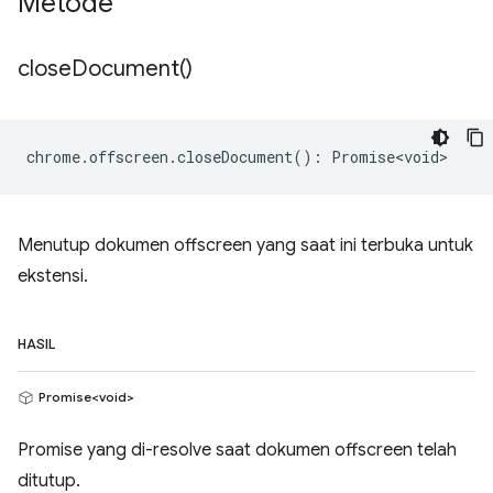
Metode
close
Document(
)
chrome
.
offscreen
.
closeDocument
()
:
Promise<void>
Menutup dokumen offscreen yang saat ini terbuka untuk
ekstensi.
HASIL
Promise<void>
Promise yang di-resolve saat dokumen offscreen telah
ditutup.