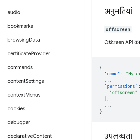
अनुमतियां
audio
bookmarks
offscreen
browsing
Data
Offscreen API का
certificate
Provider
commands
{
"name"
:
"My e
...
content
Settings
"permissions"
"offscreen"
context
Menus
],
...
cookies
}
debugger
उपलब्धता
declarative
Content