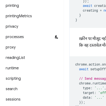
});
printing
await
creati
creating
=
n
}
printing
Metrics
}
privacy
processes
स्क्रीन पर मौजूद नह
कि वह दस्तावेज़ मौ
proxy
reading
List
chrome
.
action
.
on
runtime
await
setupOff
scripting
// Send messag
chrome
.
runtime
type
:
'...'
search
target
:
'off
data
:
'...'
sessions
});