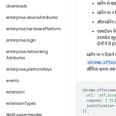
स्क्रीन से 
downloads
स्क्रीन पर न
enterprise
.
device
Attributes
ऑफ़स्क्रीन द
enterprise
.
hardware
Platform
एक्सटेंशन पै
दस्तावेज़ खु
enterprise
.
login
दोनों में से
enterprise
.
networking
स्क्रीन पर न दिखने
Attributes
chrome.offsc
enterprise
.
platform
Keys
औचित्य बताना ज़रूरी
events
chrome
.
offscreen
extension
url
:
'off_scr
reasons
:
[
'CL
extension
Types
justification
:
});
file
Browser
Handler