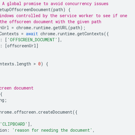
 A global promise to avoid concurrency issues
etupOffscreenDocument
(
path
)
{
indows controlled by the service worker to see if one
the offscreen document with the given path
nUrl
=
chrome
.
runtime
.
getURL
(
path
);
Contexts
=
await
chrome
.
runtime
.
getContexts
({
:
[
'OFFSCREEN_DOCUMENT'
],
:
[
offscreenUrl
]
ntexts
.
length
 > 
0
)
{
creen document
{
ng
;
hrome
.
offscreen
.
createDocument
({
'CLIPBOARD'
],
ion
:
'reason for needing the document'
,