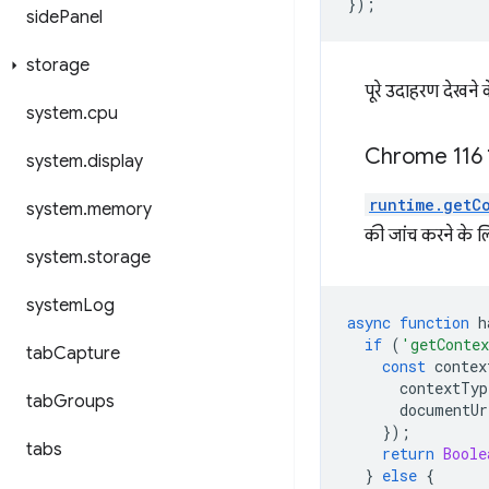
});
side
Panel
storage
पूरे उदाहरण देखने
system
.
cpu
Chrome 116 से 
system
.
display
runtime.getC
system
.
memory
की जांच करने के 
system
.
storage
system
Log
async
function
h
if
(
'getConte
tab
Capture
const
contex
contextTyp
tab
Groups
documentUr
});
tabs
return
Boole
}
else
{