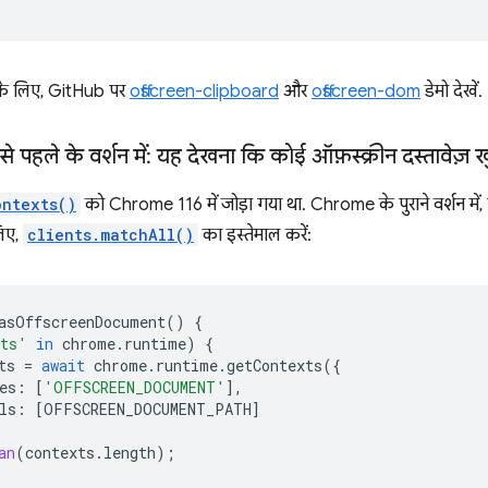
 के लिए, GitHub पर
offscreen-clipboard
और
offscreen-dom
डेमो देखें.
पहले के वर्शन में: यह देखना कि कोई ऑफ़स्क्रीन दस्तावेज़ खु
ontexts()
को Chrome 116 में जोड़ा गया था. Chrome के पुराने वर्शन में, स
लिए,
clients.matchAll()
का इस्तेमाल करें:
asOffscreenDocument
()
{
xts'
in
chrome
.
runtime
)
{
ts
=
await
chrome
.
runtime
.
getContexts
({
es
:
[
'OFFSCREEN_DOCUMENT'
],
ls
:
[
OFFSCREEN_DOCUMENT_PATH
]
an
(
contexts
.
length
);