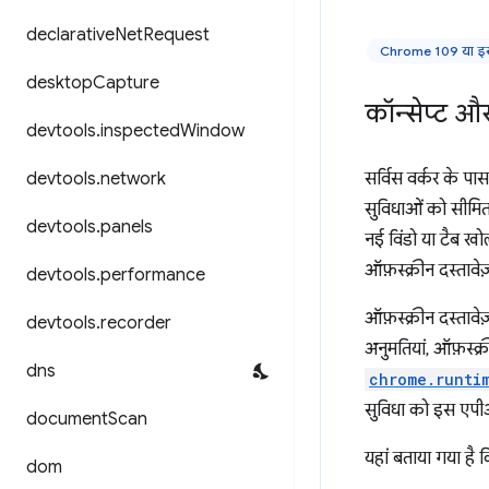
declarative
Net
Request
Chrome 109 या इसक
desktop
Capture
कॉन्सेप्ट औ
devtools
.
inspected
Window
devtools
.
network
सर्विस वर्कर के पास 
सुविधाओं को सीमित
devtools
.
panels
नई विंडो या टैब खो
ऑफ़स्क्रीन दस्तावे
devtools
.
performance
ऑफ़स्क्रीन दस्तावे
devtools
.
recorder
अनुमतियां, ऑफ़स्क्
dns
chrome.runti
सुविधा को इस एपीआ
document
Scan
यहां बताया गया है क
dom