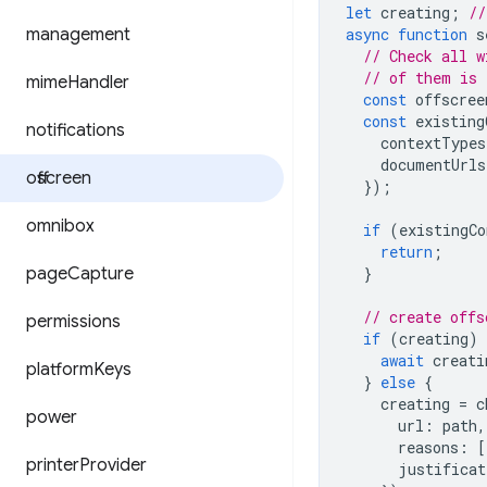
let
creating
;
//
management
async
function
s
// Check all w
// of them is 
mime
Handler
const
offscree
const
existing
notifications
contextTypes
documentUrls
offscreen
});
omnibox
if
(
existingCo
return
;
page
Capture
}
// create offs
permissions
if
(
creating
)
await
creati
platform
Keys
}
else
{
creating
=
c
power
url
:
path
,
reasons
:
[
printer
Provider
justificat