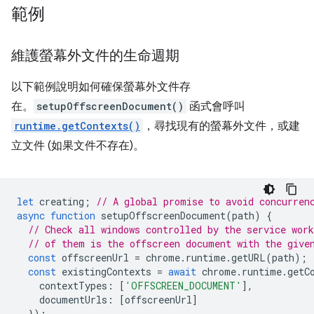
範例
維護螢幕外文件的生命週期
以下範例說明如何確保螢幕外文件存
在。
setupOffscreenDocument()
函式會呼叫
runtime.getContexts()
，尋找現有的螢幕外文件，或建
立文件 (如果文件不存在)。
let
creating
;
// A global promise to avoid concurren
async
function
setupOffscreenDocument
(
path
)
{
// Check all windows controlled by the service work
// of them is the offscreen document with the give
const
offscreenUrl
=
chrome
.
runtime
.
getURL
(
path
);
const
existingContexts
=
await
chrome
.
runtime
.
getC
contextTypes
:
[
'OFFSCREEN_DOCUMENT'
],
documentUrls
:
[
offscreenUrl
]
});