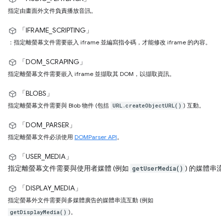
指定由畫面外文件負責播放音訊。
「IFRAME_SCRIPTING」
：指定離螢幕文件需要嵌入 iframe 並編寫指令碼，才能修改 iframe 的內容。
「DOM_SCRAPING」
指定離螢幕文件需要嵌入 iframe 並擷取其 DOM，以擷取資訊。
「BLOBS」
指定離螢幕文件需要與 Blob 物件 (包括
) 互動。
URL.createObjectURL()
「DOM_PARSER」
指定離螢幕文件必須使用
DOMParser API
。
「USER_MEDIA」
指定離螢幕文件需要與使用者媒體 (例如
) 的媒體串
getUserMedia()
「DISPLAY_MEDIA」
指定螢幕外文件需要與多媒體廣告的媒體串流互動 (例如
)。
getDisplayMedia()