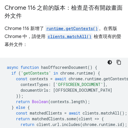
Chrome 116 之前的版本：檢查是否有開啟畫面
外文件
Chrome 116 新增了
runtime.getContexts()
。在舊版
Chrome 中，請使用
clients.matchAll()
檢查現有的螢
幕外文件：
async
function
hasOffscreenDocument
()
{
if
(
'getContexts'
in
chrome
.
runtime
)
{
const
contexts
=
await
chrome
.
runtime
.
getContext
contextTypes
:
[
'OFFSCREEN_DOCUMENT'
],
documentUrls
:
[
OFFSCREEN_DOCUMENT_PATH
]
});
return
Boolean
(
contexts
.
length
);
}
else
{
const
matchedClients
=
await
clients
.
matchAll
();
return
matchedClients
.
some
(
client
=
>
{
return
client
.
url
.
includes
(
chrome
.
runtime
.
id
);