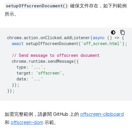
setupOffscreenDocument()
確保文件存在，如下列範例
所示。
chrome
.
action
.
onClicked
.
addListener
(
async
()
=
>
{
await
setupOffscreenDocument
(
'off_screen.html'
);
// Send message to offscreen document
chrome
.
runtime
.
sendMessage
({
type
:
'...'
,
target
:
'offscreen'
,
data
:
'...'
});
});
如需完整範例，請參閱 GitHub 上的
offscreen-clipboard
和
offscreen-dom
示範。