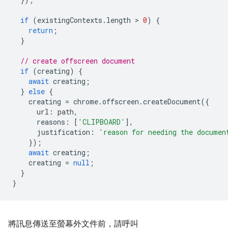
if
(
existingContexts
.
length
 > 
0
)
{
return
;
}
// create offscreen document
if
(
creating
)
{
await
creating
;
}
else
{
creating
=
chrome
.
offscreen
.
createDocument
({
url
:
path
,
reasons
:
[
'CLIPBOARD'
],
justification
:
'reason for needing the documen
});
await
creating
;
creating
=
null
;
}
}
將訊息傳送至螢幕外文件前，請呼叫