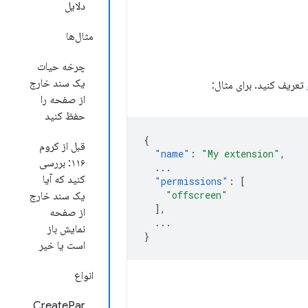
دلایل
مثال‌ها
چرخه حیات
یک سند خارج
تعریف کنید. برای مثال:
از صفحه را
حفظ کنید
{
قبل از کروم
"name"
:
"My extension"
,
۱۱۶: بررسی
...
کنید که آیا
"permissions"
:
[
"offscreen"
یک سند خارج
],
از صفحه
...
نمایش باز
}
است یا خیر
انواع
CreatePar