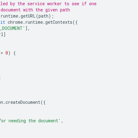
lled by the service worker to see if one
 document with the given path
.
runtime
.
getURL
(
path
);
ait
chrome
.
runtime
.
getContexts
({
_DOCUMENT'
],
rl
]
 > 
0
)
{
t
en
.
createDocument
({
for needing the document'
,