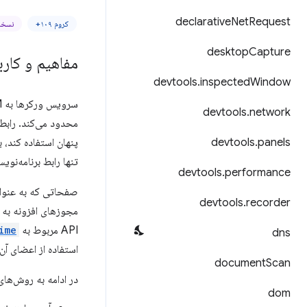
declarative
Net
Request
کروم ۱۰۹+
نسخه ۳
desktop
Capture
مفاهیم و کارب
devtools
.
inspected
Window
devtools
.
network
panels
.
devtools
پنهان استفاده کند، ب
تنها رابط برنامه‌نویسی کاربر
devtools
.
performance
صفحاتی که به عنوان
devtools
.
recorder
API مربوط به
ime
dns
استفاده از اعضای آن API مدیریت شود
document
Scan
در ادامه به روش‌های
dom