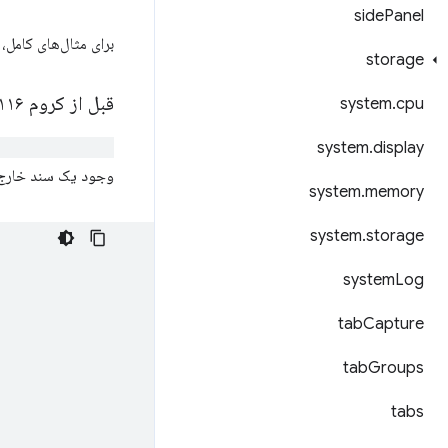
side
Panel
برای مثال‌های کامل،
storage
قبل از کروم ۱۱۶: بررسی کنید که آیا یک سند خارج از صفحه نمایش باز است یا خیر
system
.
cpu
e.getContexts()
system
.
display
وجود یک سند خارج 
system
.
memory
system
.
storage
system
Log
tab
Capture
tab
Groups
tabs