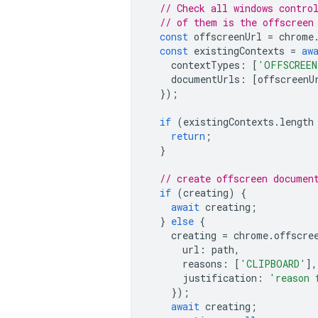
// Check all windows contro
// of them is the offscreen
const
offscreenUrl
=
chrome
const
existingContexts
=
aw
contextTypes
:
[
'OFFSCREEN
documentUrls
:
[
offscreenU
});
if
(
existingContexts
.
length
return
;
}
// create offscreen documen
if
(
creating
)
{
await
creating
;
}
else
{
creating
=
chrome
.
offscre
url
:
path
,
reasons
:
[
'CLIPBOARD'
],
justification
:
'reason 
});
await
creating
;