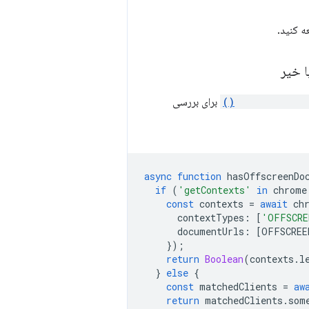
clients.matchA
برای بررسی
async
function
hasOffscreenDo
if
(
'getContexts'
in
chrome
const
contexts
=
await
ch
contextTypes
:
[
'OFFSCRE
documentUrls
:
[
OFFSCREE
});
return
Boolean
(
contexts
.
l
}
else
{
const
matchedClients
=
aw
return
matchedClients
.
som