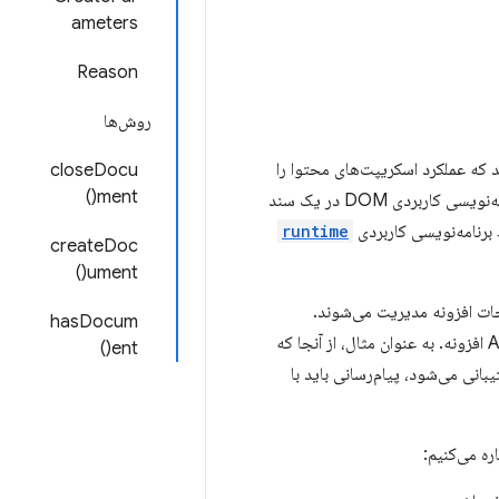
ameters
Reason
روش‌ها
 دارند که عملکرد اسکریپت‌های محتوا را
closeDocu
ment()
محدود می‌کند. رابط برنامه‌نویسی کاربردی Offscreen به افزونه اجازه می‌دهد تا از رابط‌های برنامه‌نویسی کاربردی DOM در یک سند
ط برنامه‌نویسی کاربردی
runtime
createDoc
ument()
ات افزونه مدیریت می‌شوند.
hasDocum
مجوزهای افزونه به اسناد خارج از صفحه منتقل می‌شوند، اما با محدودیت‌هایی در دسترسی به API افزونه. به عنوان مثال، از آنجا که
ent()
تیبانی می‌شود، پیام‌رسانی باید با
ه می‌کنیم: