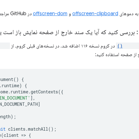
 به دموهای
offscreen-clipboard
و
offscreen-dom
در GitHub مراجعه کنید.
runtim
در کروم نسخه ۱۱۶ اضافه شد. در نسخه‌های قبلی کروم، از
ll()
از صفحه استفاده کنید:
cument
()
{
.
runtime
)
{
rome
.
runtime
.
getContexts
({
EN_DOCUMENT'
],
N_DOCUMENT_PATH
]
ength
);
ait
clients
.
matchAll
();
e
(
client
=
>
{