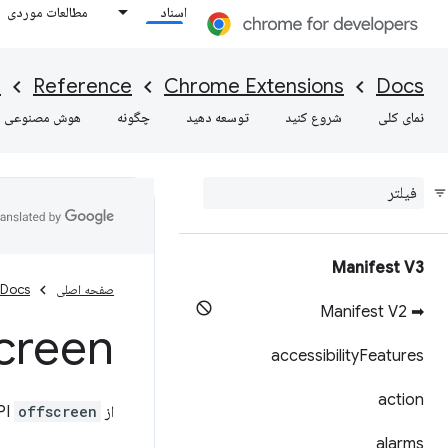
اسناد
مطالعات موردی
I
Reference
Chrome Extensions
Docs
نمای کلی
شروع کنید
توسعه دهید
چگونه
هوش مصنوعی
Manifest V3
صفحه اصلی
Docs
➡ Manifest V2
creen
accessibility
Features
action
از API
offscreen
alarms