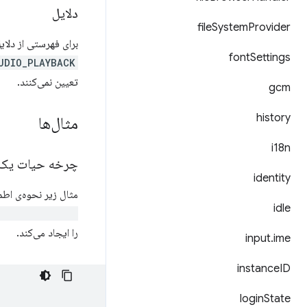
دلایل
file
System
Provider
برای فهرستی از دلا
font
Settings
UDIO_PLAYBACK
تعیین نمی‌کنند.
gcm
history
مثال‌ها
i18n
چرخه حیات یک 
identity
مثال زیر نحوه‌ی اط
idle
e.getContexts()
را ایجاد می‌کند.
input
.
ime
instance
ID
login
State