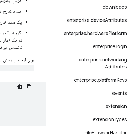
آدرس اینترنتی (URL) یک سند خارج از صفحه باید یک فایل HTML استاتیک همرا
downloads
اسناد خارج ا
enterprise
.
device
Attributes
یک سند خارج از صفحه (n
اگرچه یک بست
enterprise
.
hardware
Platform
در یک زمان ب
enterprise
.
login
ناشناس می‌تو
networking
.
enterprise
برای ایجاد و بستن 
Attributes
loseDocument()
enterprise
.
platform
Keys
events
extension
extension
Types
file
Browser
Handler