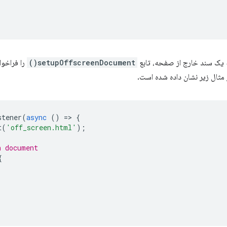
ه یک سند خارج از صفحه، تابع
setupOffscreenDocument()
را فراخوا
 مثال زیر نشان داده شده است.
stener
(
async
()
=
>
{
t
(
'off_screen.html'
);
n document
{