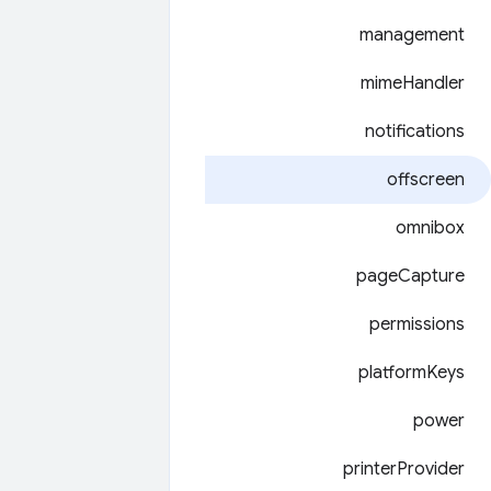
management
mime
Handler
notifications
offscreen
omnibox
page
Capture
permissions
platform
Keys
power
printer
Provider