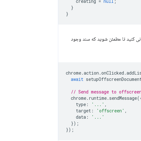
creating
=
null
;
}
}
نی کنید تا مطمئن شوید که سند وجود
chrome
.
action
.
onClicked
.
addLi
await
setupOffscreenDocumen
// Send message to offscree
chrome
.
runtime
.
sendMessage
(
type
:
'...'
,
target
:
'offscreen'
,
data
:
'...'
});
});