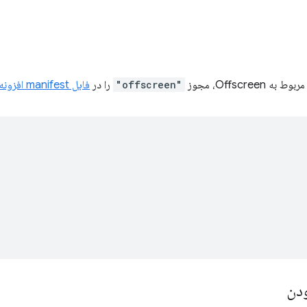
"offscreen"
را در
فایل manifest افزونه
دن