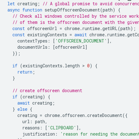
let
creating
;
// A global promise to avoid concurren
async
function
setupOffscreenDocument
(
path
)
{
// Check all windows controlled by the service work
// of them is the offscreen document with the give
const
offscreenUrl
=
chrome
.
runtime
.
getURL
(
path
);
const
existingContexts
=
await
chrome
.
runtime
.
getC
contextTypes
:
[
'OFFSCREEN_DOCUMENT'
],
documentUrls
:
[
offscreenUrl
]
});
if
(
existingContexts
.
length
 > 
0
)
{
return
;
}
// create offscreen document
if
(
creating
)
{
await
creating
;
}
else
{
creating
=
chrome
.
offscreen
.
createDocument
({
url
:
path
,
reasons
:
[
'CLIPBOARD'
],
justification
:
'reason for needing the documen