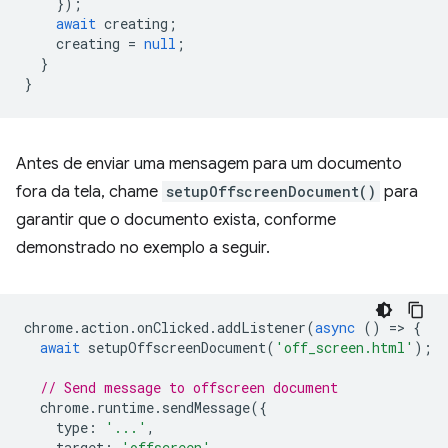
});
await
creating
;
creating
=
null
;
}
}
Antes de enviar uma mensagem para um documento
fora da tela, chame
setupOffscreenDocument()
para
garantir que o documento exista, conforme
demonstrado no exemplo a seguir.
chrome
.
action
.
onClicked
.
addListener
(
async
()
=
>
{
await
setupOffscreenDocument
(
'off_screen.html'
);
// Send message to offscreen document
chrome
.
runtime
.
sendMessage
({
type
:
'...'
,
target
:
'offscreen'
,