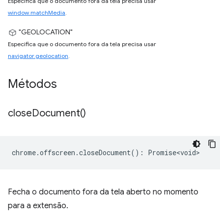
Especifica que o documento fora da tela precisa usar
window.matchMedia
.
"GEOLOCATION"
Especifica que o documento fora da tela precisa usar
navigator.geolocation
.
Métodos
close
Document(
)
chrome
.
offscreen
.
closeDocument
()
:
Promise<void>
Fecha o documento fora da tela aberto no momento
para a extensão.