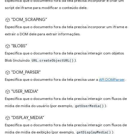
Especifica que o documento fora da tela precisa incorporar e criar um
script de iframe para modificar o conteúdo dele.
"DOM_SCRAPING"
Especifica que o documento fora da tela precisa incorporar um iframe e
extrair o DOM dele para extrair informações.
"BLOBS"
Especifica que o documento fora da tela precisa interagir com objetos
Blob (incluindo
).
URL.createObjectURL()
"DOM_PARSER"
Especifica que o documento fora da tela precisa usar a
API DOMParser
.
"USER_MEDIA"
Especifica que o documento fora da tela precisa interagir com fluxos de
mídia de mídia do usuário (por exemplo,
).
getUserMedia()
"DISPLAY_MEDIA"
Especifica que o documento fora da tela precisa interagir com fluxos de
mídia de mídia de exibição (por exemplo,
).
getDisplayMedia()