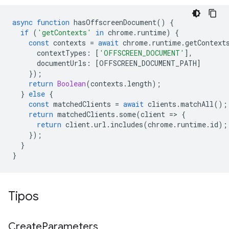
async
function
hasOffscreenDocument
()
{
if
(
'getContexts'
in
chrome
.
runtime
)
{
const
contexts
=
await
chrome
.
runtime
.
getContext
contextTypes
:
[
'OFFSCREEN_DOCUMENT'
],
documentUrls
:
[
OFFSCREEN_DOCUMENT_PATH
]
});
return
Boolean
(
contexts
.
length
);
}
else
{
const
matchedClients
=
await
clients
.
matchAll
();
return
matchedClients
.
some
(
client
=
>
{
return
client
.
url
.
includes
(
chrome
.
runtime
.
id
);
});
}
}
Tipos
Create
Parameters