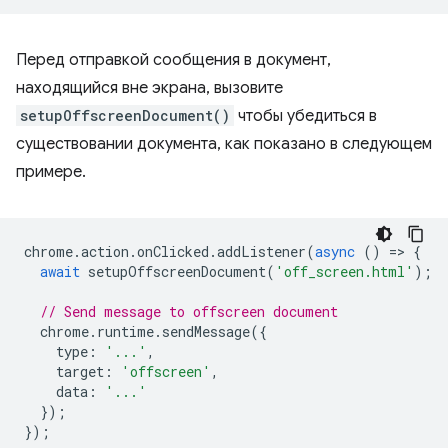
Перед отправкой сообщения в документ,
находящийся вне экрана, вызовите
setupOffscreenDocument()
чтобы убедиться в
существовании документа, как показано в следующем
примере.
chrome
.
action
.
onClicked
.
addListener
(
async
()
=
>
{
await
setupOffscreenDocument
(
'off_screen.html'
);
// Send message to offscreen document
chrome
.
runtime
.
sendMessage
({
type
:
'...'
,
target
:
'offscreen'
,
data
:
'...'
});
});