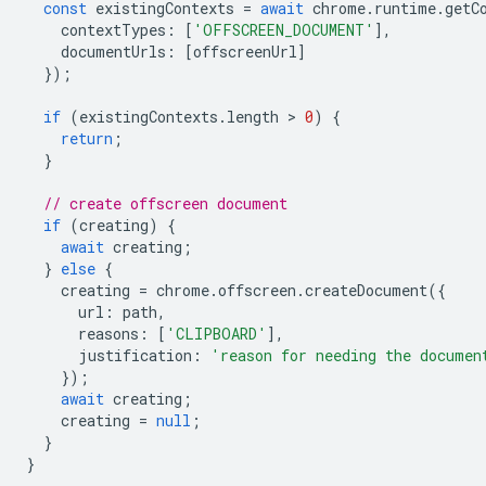
const
existingContexts
=
await
chrome
.
runtime
.
getC
contextTypes
:
[
'OFFSCREEN_DOCUMENT'
],
documentUrls
:
[
offscreenUrl
]
});
if
(
existingContexts
.
length
 > 
0
)
{
return
;
}
// create offscreen document
if
(
creating
)
{
await
creating
;
}
else
{
creating
=
chrome
.
offscreen
.
createDocument
({
url
:
path
,
reasons
:
[
'CLIPBOARD'
],
justification
:
'reason for needing the documen
});
await
creating
;
creating
=
null
;
}
}