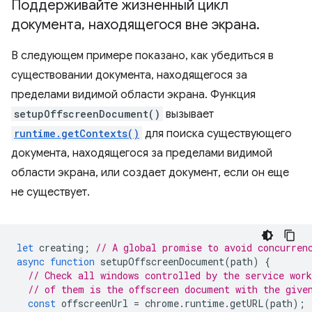
Поддерживайте жизненный цикл
документа
,
находящегося вне экрана
.
В следующем примере показано, как убедиться в
существовании документа, находящегося за
пределами видимой области экрана. Функция
setupOffscreenDocument()
вызывает
runtime.getContexts()
для поиска существующего
документа, находящегося за пределами видимой
области экрана, или создает документ, если он еще
не существует.
let
creating
;
// A global promise to avoid concurren
async
function
setupOffscreenDocument
(
path
)
{
// Check all windows controlled by the service work
// of them is the offscreen document with the give
const
offscreenUrl
=
chrome
.
runtime
.
getURL
(
path
);