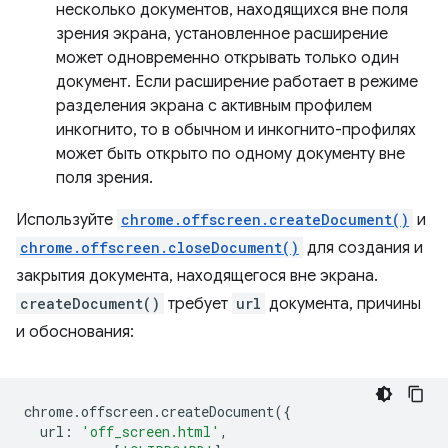
несколько документов, находящихся вне поля
зрения экрана, установленное расширение
может одновременно открывать только один
документ. Если расширение работает в режиме
разделения экрана с активным профилем
инкогнито, то в обычном и инкогнито-профилях
может быть открыто по одному документу вне
поля зрения.
Используйте
chrome.offscreen.createDocument()
и
chrome.offscreen.closeDocument()
для создания и
закрытия документа, находящегося вне экрана.
createDocument()
требует
url
документа, причины
и обоснования:
chrome
.
offscreen
.
createDocument
({
url
:
'off_screen.html'
,