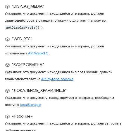
"DISPLAY_MEDIA"
Указывает, что документ, находящийся вне экрана, должен
взаимодействовать с медиапотоками с дисплея (например,
).
getDisplayMedia()
"WEB_RTC"
Указывает, что документ, находящийся вне экрана, должен
использовать
API WebRTC
.
"БУФЕР ОБМЕНА"
Указывает, что документ, находящийся вне поля зрения, должен
взаимодействовать с
API буфера обмена
.
"ЛОКАЛЬНОЕ_ХРАНИЛИЩЕ"
Указывает, что документу, находящемуся вне экрана, необходим
доступ к
localStorage
.
«Рабочие»
Указывает, что документ, находящийся вне экрана, должен запускать
рабочие процессы.