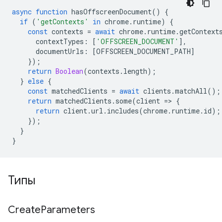
async
function
hasOffscreenDocument
()
{
if
(
'getContexts'
in
chrome
.
runtime
)
{
const
contexts
=
await
chrome
.
runtime
.
getContext
contextTypes
:
[
'OFFSCREEN_DOCUMENT'
],
documentUrls
:
[
OFFSCREEN_DOCUMENT_PATH
]
});
return
Boolean
(
contexts
.
length
);
}
else
{
const
matchedClients
=
await
clients
.
matchAll
();
return
matchedClients
.
some
(
client
=
>
{
return
client
.
url
.
includes
(
chrome
.
runtime
.
id
);
});
}
}
Типы
Create
Parameters