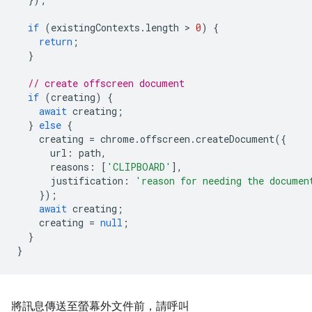
if
(
existingContexts
.
length
 > 
0
)
{
return
;
}
// create offscreen document
if
(
creating
)
{
await
creating
;
}
else
{
creating
=
chrome
.
offscreen
.
createDocument
({
url
:
path
,
reasons
:
[
'CLIPBOARD'
],
justification
:
'reason for needing the documen
});
await
creating
;
creating
=
null
;
}
}
將訊息傳送至螢幕外文件前，請呼叫