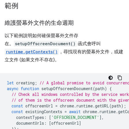
範例
維護螢幕外文件的生命週期
以下範例說明如何確保螢幕外文件存
在。
setupOffscreenDocument()
函式會呼叫
runtime.getContexts()
，尋找現有的螢幕外文件，或建
立文件 (如果文件不存在)。
let
creating
;
// A global promise to avoid concurren
async
function
setupOffscreenDocument
(
path
)
{
// Check all windows controlled by the service work
// of them is the offscreen document with the give
const
offscreenUrl
=
chrome
.
runtime
.
getURL
(
path
);
const
existingContexts
=
await
chrome
.
runtime
.
getC
contextTypes
:
[
'OFFSCREEN_DOCUMENT'
],
documentUrls
:
[
offscreenUrl
]
});