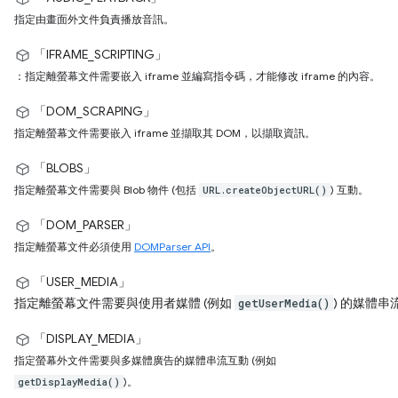
指定由畫面外文件負責播放音訊。
「IFRAME_SCRIPTING」
：指定離螢幕文件需要嵌入 iframe 並編寫指令碼，才能修改 iframe 的內容。
「DOM_SCRAPING」
指定離螢幕文件需要嵌入 iframe 並擷取其 DOM，以擷取資訊。
「BLOBS」
指定離螢幕文件需要與 Blob 物件 (包括
) 互動。
URL.createObjectURL()
「DOM_PARSER」
指定離螢幕文件必須使用
DOMParser API
。
「USER_MEDIA」
指定離螢幕文件需要與使用者媒體 (例如
) 的媒體串
getUserMedia()
「DISPLAY_MEDIA」
指定螢幕外文件需要與多媒體廣告的媒體串流互動 (例如
)。
getDisplayMedia()