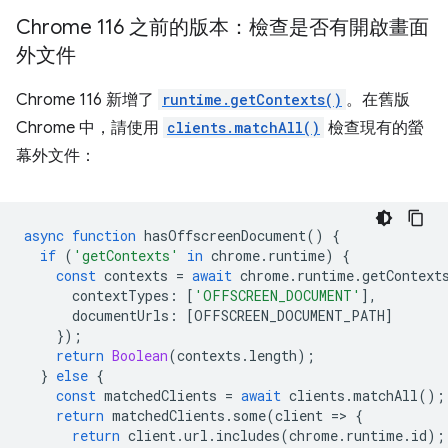
Chrome 116 之前的版本：檢查是否有開啟畫面
外文件
Chrome 116 新增了
runtime.getContexts()
。在舊版
Chrome 中，請使用
clients.matchAll()
檢查現有的螢
幕外文件：
async
function
hasOffscreenDocument
()
{
if
(
'getContexts'
in
chrome
.
runtime
)
{
const
contexts
=
await
chrome
.
runtime
.
getContext
contextTypes
:
[
'OFFSCREEN_DOCUMENT'
],
documentUrls
:
[
OFFSCREEN_DOCUMENT_PATH
]
});
return
Boolean
(
contexts
.
length
);
}
else
{
const
matchedClients
=
await
clients
.
matchAll
();
return
matchedClients
.
some
(
client
=
>
{
return
client
.
url
.
includes
(
chrome
.
runtime
.
id
);