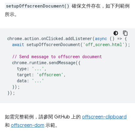
setupOffscreenDocument()
確保文件存在，如下列範例
所示。
chrome
.
action
.
onClicked
.
addListener
(
async
()
=
>
{
await
setupOffscreenDocument
(
'off_screen.html'
);
// Send message to offscreen document
chrome
.
runtime
.
sendMessage
({
type
:
'...'
,
target
:
'offscreen'
,
data
:
'...'
});
});
如需完整範例，請參閱 GitHub 上的
offscreen-clipboard
和
offscreen-dom
示範。