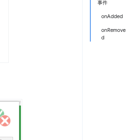
事件
onAdded
onRemove
d