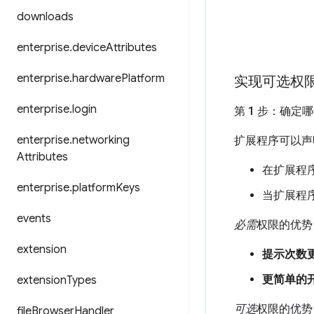
downloads
enterprise
.
device
Attributes
enterprise
.
hardware
Platform
实现可选权
enterprise
.
login
第 1 步：确
enterprise
.
networking
扩展程序可以声
Attributes
在扩展程
enterprise
.
platform
Keys
当扩展程
events
必需
权限的优势
extension
提示次数
更简单的
extension
Types
可选
权限的优势
file
Browser
Handler