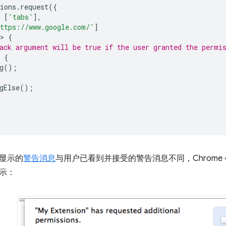
ions
.
request
({
[
'tabs'
],
ttps://www.google.com/'
]
>
{
ack argument will be true if the user granted the permi
{
g
();
gElse
();
显示的
警告消息
与用户已看到并接受的警告消息不同，Chrom
示：