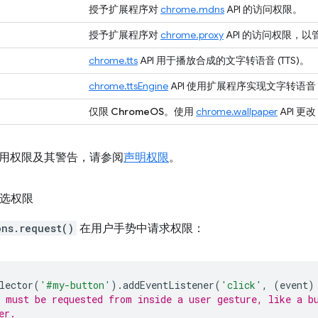
授予扩展程序对
chrome.mdns
API 的访问权限。
授予扩展程序对
chrome.proxy
API 的访问权限，以管
chrome.tts
API 用于播放合成的文字转语音 (TTS)。
chrome.ttsEngine
API 使用扩展程序实现文字转语音 (
仅限 ChromeOS
。使用
chrome.wallpaper
API 更改
用权限及其警告，请参阅
声明权限
。
可选权限
ons.request()
在用户手势中请求权限：
lector
(
'#my-button'
).
addEventListener
(
'click'
,
(
event
)
 must be requested from inside a user gesture, like a b
er.