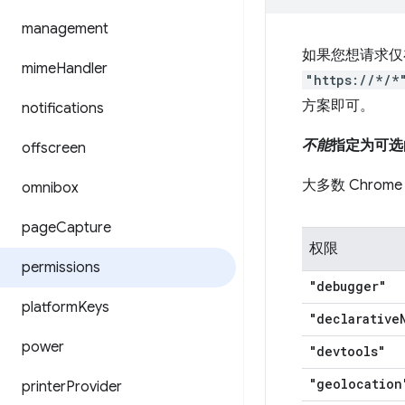
management
如果您想请求仅
mime
Handler
"https://*/*
方案即可。
notifications
不能
指定为可选
offscreen
大多数 Chro
omnibox
page
Capture
权限
permissions
"debugger"
platform
Keys
"declarative
power
"devtools"
"geolocation
printer
Provider