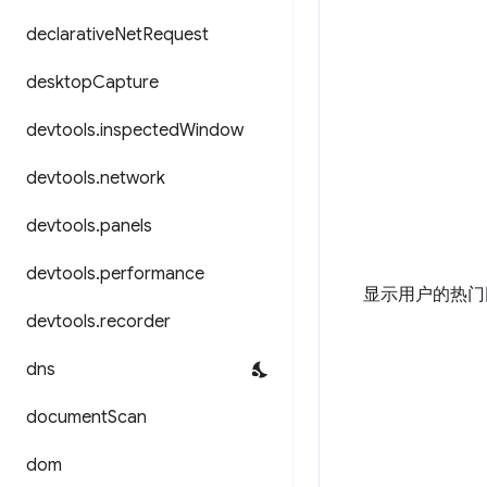
declarative
Net
Request
desktop
Capture
devtools
.
inspected
Window
devtools
.
network
devtools
.
panels
devtools
.
performance
显示用户的热
devtools
.
recorder
dns
document
Scan
dom