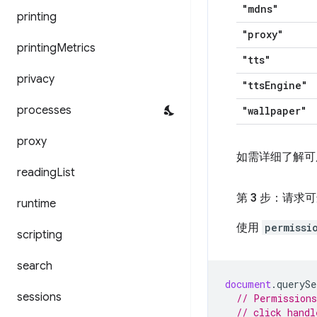
"mdns"
printing
"proxy"
printing
Metrics
"tts"
privacy
"tts
Engine"
processes
"wallpaper"
proxy
如需详细了解可
reading
List
第 3 步：请求
runtime
使用
permissi
scripting
search
document
.
querySe
sessions
// Permissions
// click handl