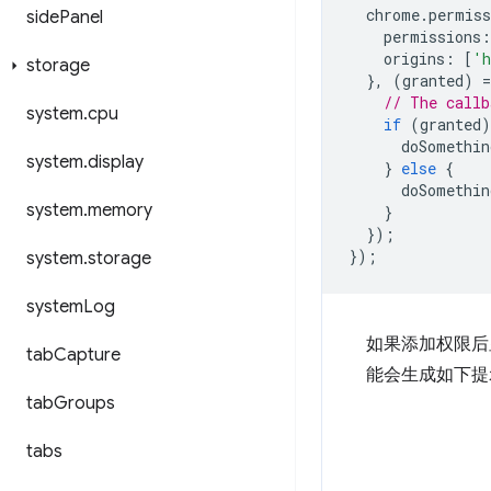
chrome
.
permiss
side
Panel
permissions
:
origins
:
[
'h
storage
},
(
granted
)
=
// The callb
system
.
cpu
if
(
granted
)
doSomethin
system
.
display
}
else
{
doSomethin
system
.
memory
}
});
});
system
.
storage
system
Log
如果添加权限后
tab
Capture
能会生成如下提
tab
Groups
tabs