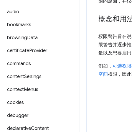
限的原因，并仅
audio
概念和用
bookmarks
权限警告旨在说明
browsing
Data
限警告并逐步推
certificate
Provider
量以及想要启用
commands
例如，
可选权限
空间
权限，因此
content
Settings
context
Menus
cookies
debugger
declarative
Content