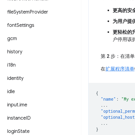
更高的安
file
System
Provider
为用户提
font
Settings
更轻松的
gcm
户停用该
history
第 2 步：在清
i18n
在
扩展程序清单
identity
idle
{
"name"
:
"My e
input
.
ime
...
"optional_perm
"optional_host
instance
ID
...
}
login
State