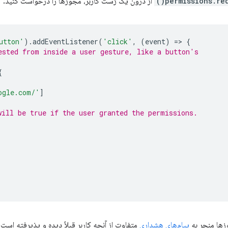
permissions.requ
از درون یک ژست کاربر، مجوزها را درخواست کنید:
utton'
).
addEventListener
(
'click'
,
(
event
)
=
>
{
ested from inside a user gesture, like a button's
{
ogle.com/'
]
will be true if the user granted the permissions.
زها منجر به
پیام‌های هشداری
متفاوت از آنچه کاربر قبلاً دیده و پذیرفته است،