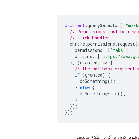
document
.
querySelector
(
'#my-b
// Permissions must be requ
// click handler.
chrome
.
permissions
.
request
(
permissions
:
[
'tabs'
],
origins
:
[
'https://www.go
},
(
granted
)
=
>
{
// The callback argument 
if
(
granted
)
{
doSomething
();
}
else
{
doSomethingElse
();
}
});
});
 شود، کروم به کاربر اطلاع می‌دهد.