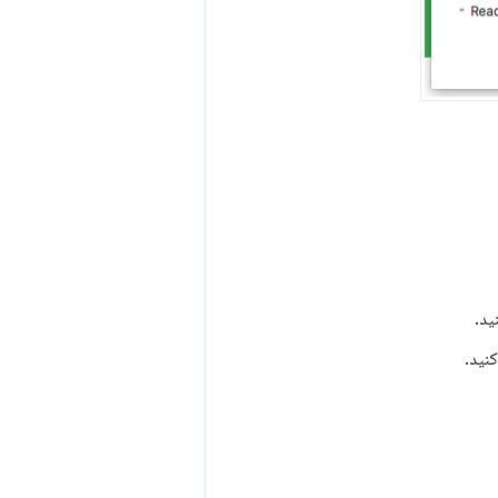
ید.
نید.