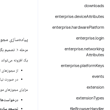
downloads
enterprise
.
device
Attributes
enterprise
.
hardware
Platform
enterprise
.
login
پیاده‌سازی مجو
enterprise
.
networking
مرحله ۱: تصمیم بگیرید کدام مجوزها الزامی و کدام‌ها اختیاری هستند
Attributes
یک افزونه می‌تواند 
enterprise
.
platform
Keys
از مجوزهای ال
events
در صورت نیاز 
extension
مزایای مجوزهای
مور
extension
Types
درخواست‌های
توسعه ساده‌ت
file
Browser
Handler