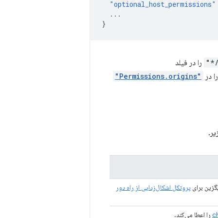
"optional_host_permissions"
...
}
را در فیلد
ا در
"Permissions.origins"
یر.
یگزین برای
پروتکل اشکال‌زدایی از راه دور
c
را اعطا می‌کند.