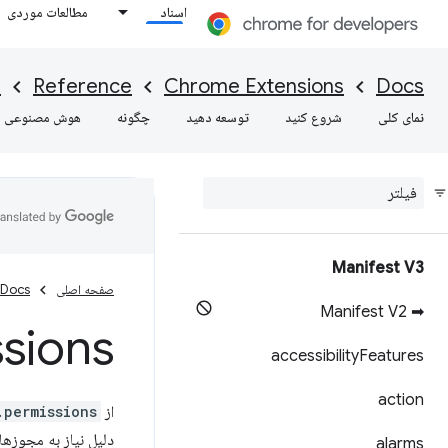
اسناد
مطالعات موردی
I
Reference
Chrome Extensions
Docs
نمای کلی
شروع کنید
توسعه دهید
چگونه
هوش مصنوعی
Manifest V3
صفحه اصلی
Docs
➡ Manifest V2
sions
accessibility
Features
action
از API
.permissions
دلیل نیاز به مجوزها
alarms