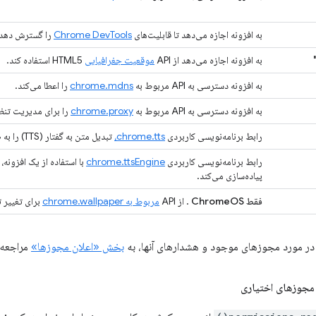
به افزونه اجازه می‌دهد تا قابلیت‌های
Chrome DevTools
را گسترش دهد.
به افزونه اجازه می‌دهد از API
موقعیت جغرافیایی
HTML5 استفاده کند.
به افزونه دسترسی به API مربوط به
chrome.mdns
را اعطا می‌کند.
به افزونه دسترسی به API مربوط به
chrome.proxy
را برای مدیریت تنظ
رابط برنامه‌نویسی کاربردی
chrome.tts،
تبدیل متن به گفتار (TTS) را به صورت ترکیبی پخش می‌کند.
رابط برنامه‌نویسی کاربردی
chrome.ttsEngine
پیاده‌سازی می‌کند.
فقط ChromeOS
. از API
مربوط به chrome.wallpaper
برای تغییر تصویر زمینه
 در مورد مجوزهای موجود و هشدارهای آنها، به
بخش «اعلان مجوزها»
مراجعه 