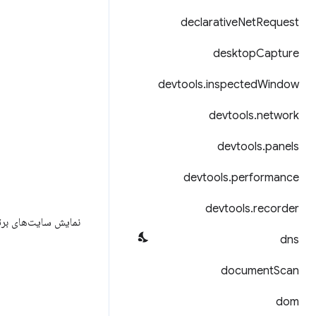
declarative
Net
Request
desktop
Capture
devtools
.
inspected
Window
devtools
.
network
devtools
.
panels
devtools
.
performance
devtools
.
recorder
نمایش سایت‌های برتر
dns
document
Scan
dom