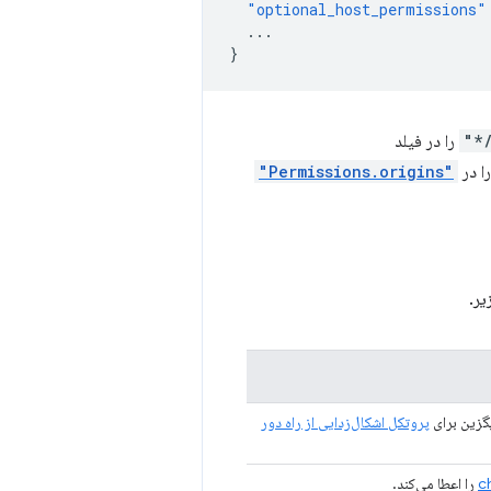
"optional_host_permissions"
...
}
را در فیلد
ا در
"Permissions.origins"
یر.
یگزین برای
پروتکل اشکال‌زدایی از راه دور
c
را اعطا می‌کند.