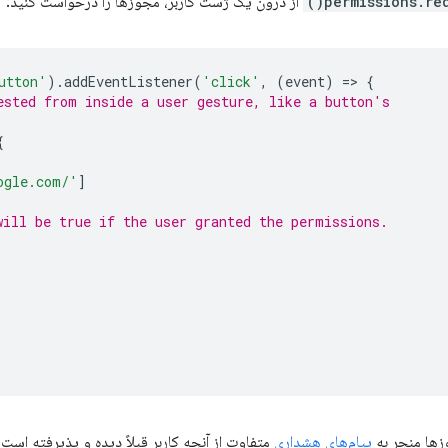
permissions.requ
از درون یک ژست کاربر، مجوزها را درخواست کنید:
utton'
).
addEventListener
(
'click'
,
(
event
)
=
>
{
ested from inside a user gesture, like a button's
{
ogle.com/'
]
will be true if the user granted the permissions.
زها منجر به
پیام‌های هشداری
متفاوت از آنچه کاربر قبلاً دیده و پذیرفته است،