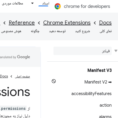
اسناد
مطالعات موردی
I
Reference
Chrome Extensions
Docs
نمای کلی
شروع کنید
توسعه دهید
چگونه
هوش مصنوعی
Manifest V3
صفحه اصلی
Docs
➡ Manifest V2
sions
accessibility
Features
action
از API
.permissions
دلیل نیاز به مجوزها
alarms