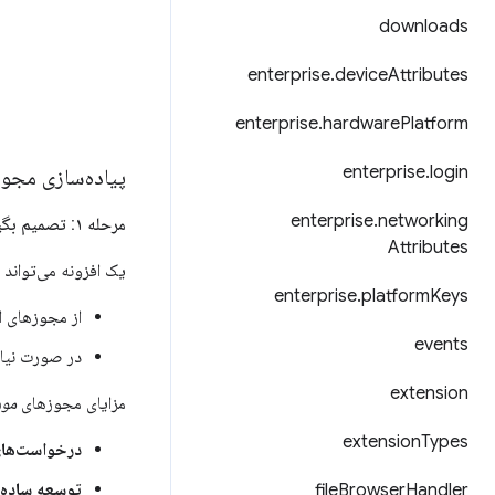
downloads
enterprise
.
device
Attributes
enterprise
.
hardware
Platform
enterprise
.
login
پیاده‌سازی مجو
enterprise
.
networking
مرحله ۱: تصمیم بگیرید کدام مجوزها الزامی و کدام‌ها اختیاری هستند
Attributes
یک افزونه می‌تواند 
enterprise
.
platform
Keys
از مجوزهای ال
events
در صورت نیاز 
extension
مزایای مجوزهای
مور
extension
Types
درخواست‌های
توسعه ساده‌ت
file
Browser
Handler