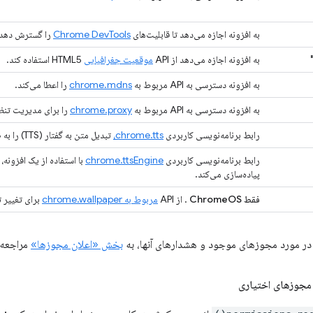
به افزونه اجازه می‌دهد تا قابلیت‌های
Chrome DevTools
را گسترش دهد.
به افزونه اجازه می‌دهد از API
موقعیت جغرافیایی
HTML5 استفاده کند.
به افزونه دسترسی به API مربوط به
chrome.mdns
را اعطا می‌کند.
به افزونه دسترسی به API مربوط به
chrome.proxy
را برای مدیریت تنظ
رابط برنامه‌نویسی کاربردی
chrome.tts،
تبدیل متن به گفتار (TTS) را به صورت ترکیبی پخش می‌کند.
رابط برنامه‌نویسی کاربردی
chrome.ttsEngine
پیاده‌سازی می‌کند.
فقط ChromeOS
. از API
مربوط به chrome.wallpaper
برای تغییر تصویر زمینه
 در مورد مجوزهای موجود و هشدارهای آنها، به
بخش «اعلان مجوزها»
مراجعه 