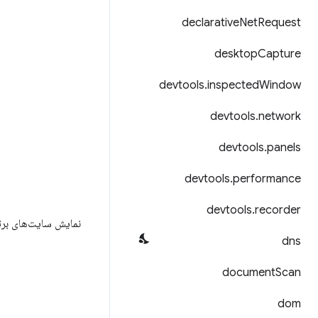
declarative
Net
Request
desktop
Capture
devtools
.
inspected
Window
devtools
.
network
devtools
.
panels
devtools
.
performance
devtools
.
recorder
نمایش سایت‌های برتر
dns
document
Scan
dom