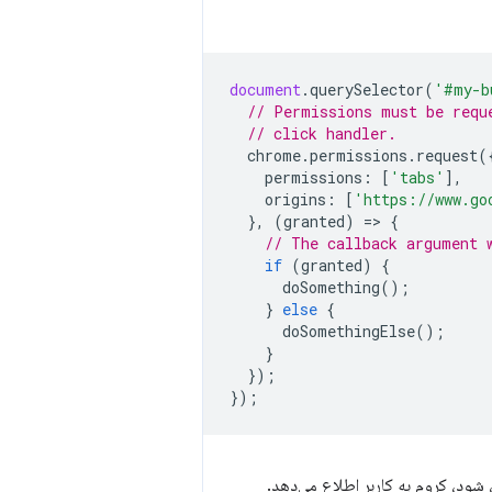
document
.
querySelector
(
'#my-b
// Permissions must be requ
// click handler.
chrome
.
permissions
.
request
(
permissions
:
[
'tabs'
],
origins
:
[
'https://www.go
},
(
granted
)
=
>
{
// The callback argument 
if
(
granted
)
{
doSomething
();
}
else
{
doSomethingElse
();
}
});
});
 شود، کروم به کاربر اطلاع می‌دهد.