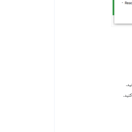
ید.
نید.