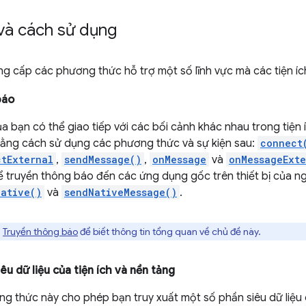
và cách sử dụng
g cấp các phương thức hỗ trợ một số lĩnh vực mà các tiện íc
báo
ủa bạn có thể giao tiếp với các bối cảnh khác nhau trong tiện 
bằng cách sử dụng các phương thức và sự kiện sau:
connect
tExternal
,
sendMessage()
,
onMessage
và
onMessageExte
ể truyền thông báo đến các ứng dụng gốc trên thiết bị của 
ative()
và
sendNativeMessage()
.
n
Truyền thông báo
để biết thông tin tổng quan về chủ đề này.
êu dữ liệu của tiện ích và nền tảng
g thức này cho phép bạn truy xuất một số phần siêu dữ liệu cụ