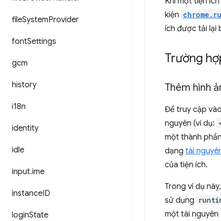
Khi một tiện íc
kiện
chrome.r
file
System
Provider
ích được tải lạ
font
Settings
Trường hợ
gcm
history
Thêm hình ả
i18n
Để truy cập vào
nguyên (ví dụ:
identity
một thành phần 
idle
dạng
tài nguyê
của tiện ích.
input
.
ime
Trong ví dụ này
instance
ID
sử dụng
runti
một tài nguyên 
login
State