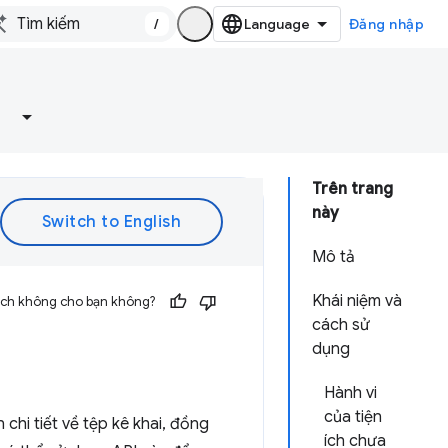
/
Đăng nhập
Trên trang
này
Mô tả
Khái niệm và
 ích không cho bạn không?
cách sử
dụng
Hành vi
của tiện
n chi tiết về tệp kê khai, đồng
ích chưa