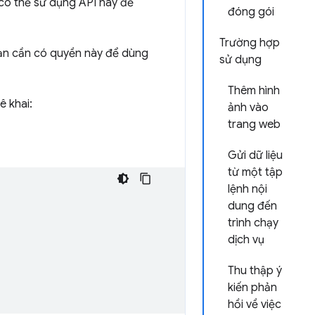
 có thể sử dụng API này để
đóng gói
Trường hợp
ạn cần có quyền này để dùng
sử dụng
Thêm hình
ê khai:
ảnh vào
trang web
Gửi dữ liệu
từ một tập
lệnh nội
dung đến
trình chạy
dịch vụ
Thu thập ý
kiến phản
hồi về việc