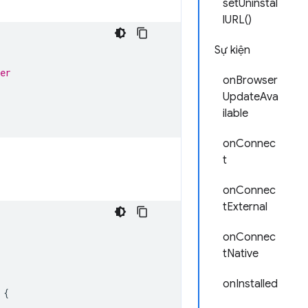
setUninstal
lURL()
Sự kiện
er
onBrowser
UpdateAva
ilable
onConnec
t
onConnec
tExternal
onConnec
tNative
onInstalled
{