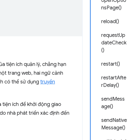
openOptio
nsPage()
reload()
requestUp
dateCheck
()
restart()
a tiện ích quản lý, chẳng hạn
một trang web, hai ngữ cảnh
restartAfte
ích có thể sử dụng
truyền
rDelay()
sendMess
a tiện ích để khởi động giao
age()
do nhà phát triển xác định đến
sendNative
Message()