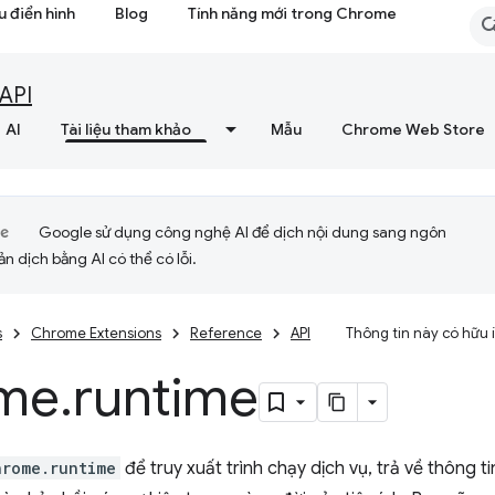
 điển hình
Blog
Tính năng mới trong Chrome
API
AI
Tài liệu tham khảo
Mẫu
Chrome Web Store
Google sử dụng công nghệ AI để dịch nội dung sang ngôn
ản dịch bằng AI có thể có lỗi.
s
Chrome Extensions
Reference
API
Thông tin này có hữu
me
.
runtime
hrome.runtime
để truy xuất trình chạy dịch vụ, trả về thông ti