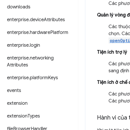
Các phươ
downloads
Quản lý vòng đờ
enterprise
.
device
Attributes
Các thuộc 
enterprise
.
hardware
Platform
chọn. Các
openOpt
enterprise
.
login
Tiện ích trợ lý
enterprise
.
networking
Các phươn
Attributes
sang định
enterprise
.
platform
Keys
Tiện ích ở chế 
events
Các phươn
Các phươ
extension
extension
Types
Hành vi của 
file
Browser
Handler