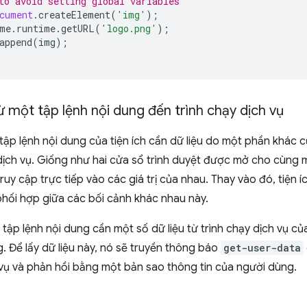
to avoid setting global variables
cument
.
createElement
(
'img'
);
me
.
runtime
.
getURL
(
'logo.png'
);
append
(
img
);
từ một tập lệnh nội dung đến trình chạy dịch vụ
ập lệnh nội dung của tiện ích cần dữ liệu do một phần khác củ
dịch vụ. Giống như hai cửa sổ trình duyệt được mở cho cùng 
ruy cập trực tiếp vào các giá trị của nhau. Thay vào đó, tiện 
hối hợp giữa các bối cảnh khác nhau này.
, tập lệnh nội dung cần một số dữ liệu từ trình chạy dịch vụ củ
. Để lấy dữ liệu này, nó sẽ truyền thông báo
get-user-data
 vụ và phản hồi bằng một bản sao thông tin của người dùng.