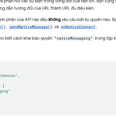
và phản hồi các sự kiện trong vòng đời của tiện ích. Bạn cũng
ng dẫn tương đối của URL thành URL đủ điều kiện.
ành phần của API này đều
không
yêu cầu bất kỳ quyền nào. B
e()
,
sendNativeMessage()
và
onNativeConnect
.
cho biết cách khai báo quyền
"nativeMessaging"
trong tệp k
xtension"
,
:
[
ging"