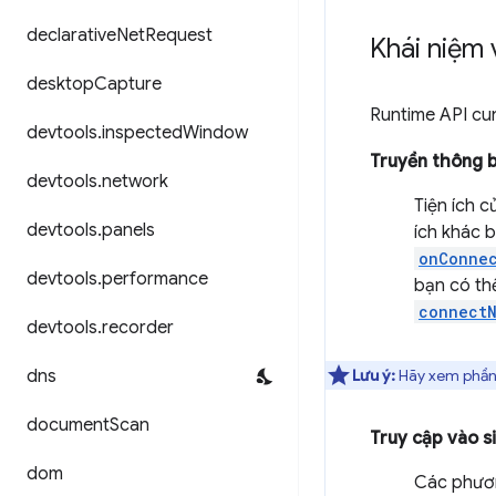
declarative
Net
Request
Khái niệm 
desktop
Capture
Runtime API cun
devtools
.
inspected
Window
Truyền thông 
devtools
.
network
Tiện ích c
devtools
.
panels
ích khác 
onConnec
devtools
.
performance
bạn có th
connectN
devtools
.
recorder
dns
Lưu ý:
Hãy xem phầ
document
Scan
Truy cập vào si
dom
Các phươn