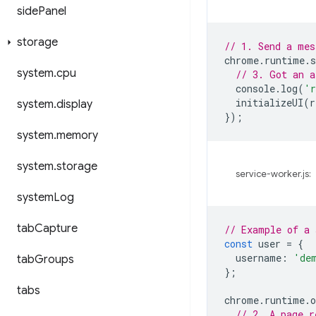
side
Panel
storage
// 1. Send a mes
chrome
.
runtime
.
s
system
.
cpu
// 3. Got an a
console
.
log
(
'r
initializeUI
(
r
system
.
display
});
system
.
memory
system
.
storage
service-worker.js:
system
Log
tab
Capture
// Example of a 
const
user
=
{
username
:
'de
tab
Groups
};
tabs
chrome
.
runtime
.
o
// 2. A page r