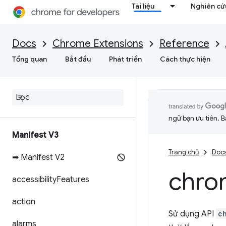
Tài liệu
Nghiên cứu
Docs
Chrome Extensions
Reference
Tổng quan
Bắt đầu
Phát triển
Cách thực hiện
ngữ bạn ưu tiên. B
Manifest V3
Trang chủ
Doc
➡ Manifest V2
chro
accessibility
Features
action
Sử dụng API
c
alarms