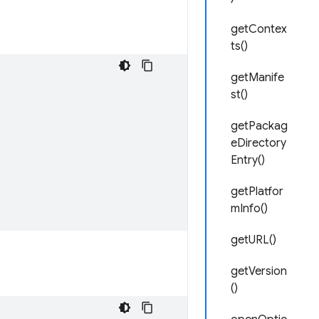
getContex
ts()
getManife
st()
getPackag
eDirectory
Entry()
getPlatfor
mInfo()
getURL()
getVersion
()