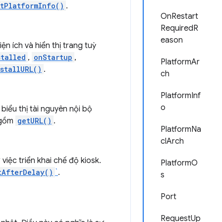
tPlatformInfo()
.
OnRestart
RequiredR
eason
n ích và hiển thị trang tuỳ
stalled
,
onStartup
,
PlatformAr
stallURL()
.
ch
PlatformInf
o
iểu thị tài nguyên nội bộ
 gồm
getURL()
.
PlatformNa
clArch
ệc triển khai chế độ kiosk.
PlatformO
tAfterDelay()
`
.
s
Port
RequestUp