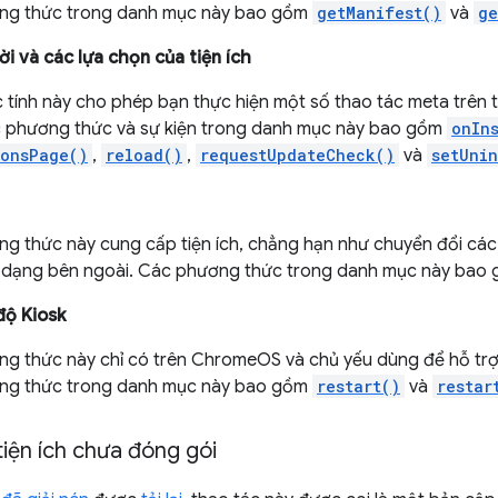
ng thức trong danh mục này bao gồm
getManifest()
và
ge
i và các lựa chọn của tiện ích
tính này cho phép bạn thực hiện một số thao tác meta trên tiệ
 phương thức và sự kiện trong danh mục này bao gồm
onIn
ionsPage()
,
reload()
,
requestUpdateCheck()
và
setUnin
g thức này cung cấp tiện ích, chẳng hạn như chuyển đổi các b
 dạng bên ngoài. Các phương thức trong danh mục này bao
độ Kiosk
g thức này chỉ có trên ChromeOS và chủ yếu dùng để hỗ trợ vi
ng thức trong danh mục này bao gồm
restart()
và
restar
tiện ích chưa đóng gói