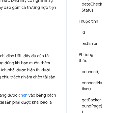
nhật. Điều này có nghĩa là sự
dateCheck
này bao gồm cả trường hợp tiện
Status
Thuộc tính
id
lastError
Phương
chỉ định URL đầy đủ của tài
thức
ũng đúng khi bạn muốn thêm
ích phải được hiển thị dưới
connect()
 chịu trách nhiệm chèn tài sản
connectNa
tive()
ang được
chèn
vào bằng cách
getBackgr
ài sản phải được khai báo là
oundPage(
)