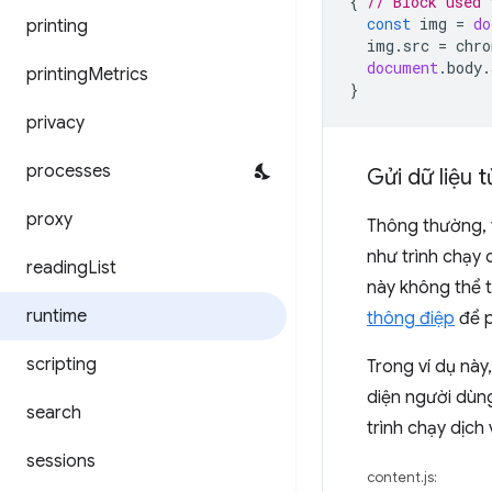
{
// Block used 
const
img
=
do
printing
img
.
src
=
chro
document
.
body
.
printing
Metrics
}
privacy
processes
Gửi dữ liệu 
proxy
Thông thường, t
như trình chạy 
reading
List
này không thể t
runtime
thông điệp
để p
scripting
Trong ví dụ này
diện người dùng
search
trình chạy dịch
sessions
content.js: