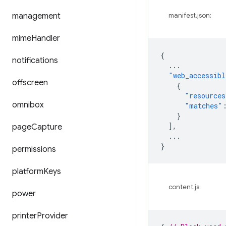
management
manifest.json:
mime
Handler
{
notifications
...
"web_accessibl
offscreen
{
"resources
omnibox
"matches"
}
],
page
Capture
...
}
permissions
platform
Keys
content.js:
power
printer
Provider