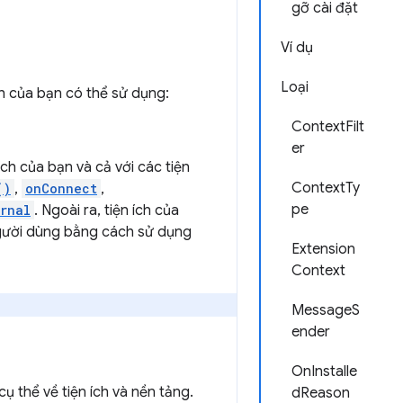
gỡ cài đặt
Ví dụ
Loại
h của bạn có thể sử dụng:
ContextFilt
er
ích của bạn và cả với các tiện
ContextTy
()
,
onConnect
,
pe
rnal
. Ngoài ra, tiện ích của
người dùng bằng cách sử dụng
Extension
Context
MessageS
ender
OnInstalle
 thể về tiện ích và nền tảng.
dReason