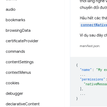
thời lắng nghe 
chuyển đổi đườ
audio
Hầu hết các th
bookmarks
connectNativ
browsing
Data
Ví dụ sau đây 
certificate
Provider
manifest.json:
commands
content
Settings
{
"name"
:
"My e
context
Menus
...
"permissions"
cookies
"nativeMessa
],
debugger
...
}
declarative
Content