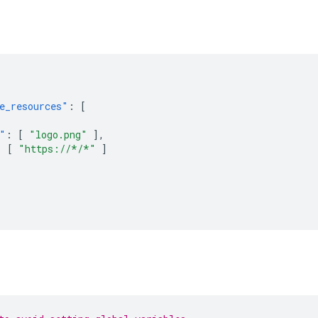
e_resources"
:
[
"
:
[
"logo.png"
],
:
[
"https://*/*"
]