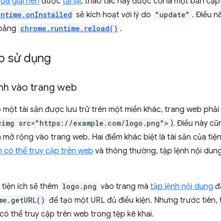
h
đã giải nén
được
tải lại
, thao tác này được coi là một bản cập 
untime.onInstalled
sẽ kích hoạt với lý do
"update"
. Điều 
i bằng
chrome.runtime.reload()
.
p sử dụng
nh vào trang web
 một tài sản được lưu trữ trên một miền khác, trang web phải 
<img src="https://example.com/logo.png">
). Điều này c
mở rộng vào trang web. Hai điểm khác biệt là tài sản của tiện 
n có thể truy cập trên web
và thông thường, tập lệnh nội dung
, tiện ích sẽ thêm
logo.png
vào trang mà
tập lệnh nội dung
đ
me.getURL()
để tạo một URL đủ điều kiện. Nhưng trước tiên, t
có thể truy cập trên web trong tệp kê khai.