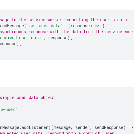
sage to the service worker requesting the user's data
endMessage
(
'get-user-data'
,
(
response
)
=
>
{
synchronous response with the data from the service work
eceived user data'
,
response
);
esponse
);
simple user data object
mo-user'
nMessage
.
addListener
((
message
,
sender
,
sendResponse
)
=
>
equested user data, respond with a copy of `user`