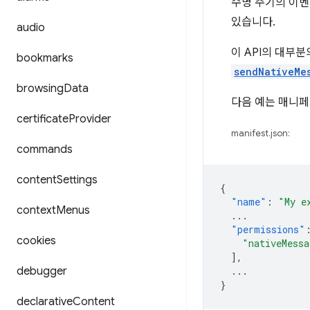
수명 주기의 이벤
있습니다.
audio
이 API의 대부
bookmarks
sendNativeMe
browsing
Data
다음 예는 매니
certificate
Provider
manifest.json:
commands
content
Settings
{
"name"
:
"My e
context
Menus
...
"permissions"
cookies
"nativeMessa
],
debugger
...
}
declarative
Content