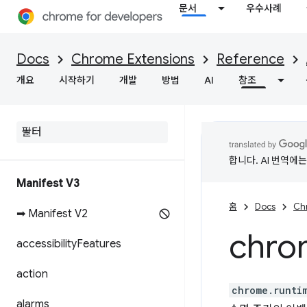
문서
우수사례
Docs
Chrome Extensions
Reference
개요
시작하기
개발
방법
AI
참조
합니다. AI 번역에
Manifest V3
홈
Docs
Ch
➡ Manifest V2
chro
accessibility
Features
action
chrome.runti
alarms