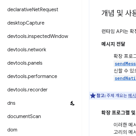
declarative
Net
Request
개념 및 사
desktop
Capture
런타임 API는 
devtools
.
inspected
Window
메시지 전달
devtools
.
network
확장 프로
devtools
.
panels
sendMess
신할 수 있
devtools
.
performance
sendNati
devtools
.
recorder
참고:
주제 개요는
메시
dns
확장 프로그램 및
document
Scan
이러한 메서
dom
고리의 메