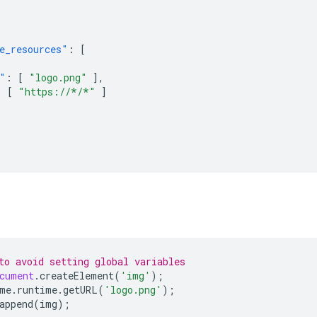
e_resources"
:
[
"
:
[
"logo.png"
],
:
[
"https://*/*"
]
to avoid setting global variables
cument
.
createElement
(
'img'
);
me
.
runtime
.
getURL
(
'logo.png'
);
append
(
img
);