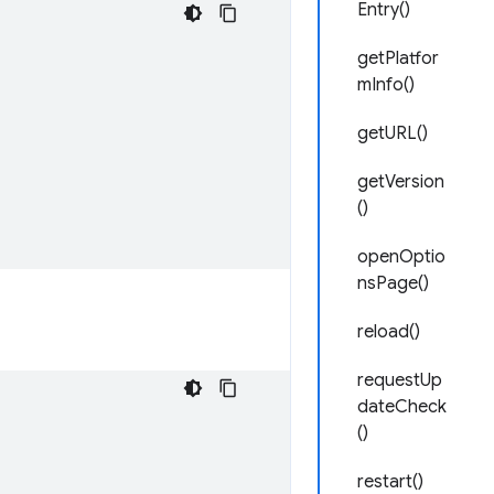
Entry()
getPlatfor
mInfo()
getURL()
getVersion
()
openOptio
nsPage()
reload()
requestUp
dateCheck
()
restart()