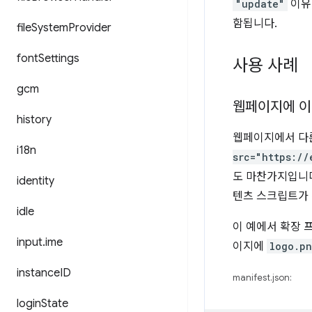
"update"
이유
함됩니다.
file
System
Provider
font
Settings
사용 사례
gcm
웹페이지에 이
history
웹페이지에서 다른
i18n
src="https://
도 마찬가지입니다
identity
텐츠 스크립트가 
idle
이 예에서 확장
input
.
ime
이지에
logo.p
instance
ID
manifest.json:
login
State