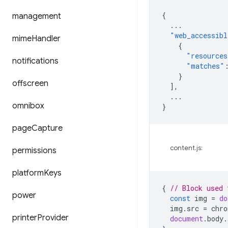
{
management
...
"web_accessibl
mime
Handler
{
"resources
notifications
"matches"
}
offscreen
],
...
omnibox
}
page
Capture
content.js:
permissions
platform
Keys
{
// Block used 
power
const
img
=
do
img
.
src
=
chro
printer
Provider
document
.
body
.