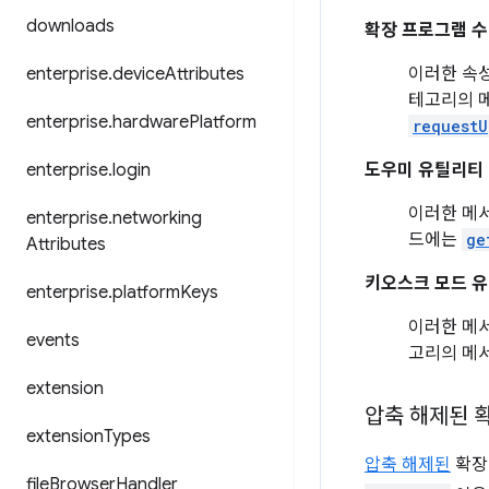
downloads
확장 프로그램 수
enterprise
.
device
Attributes
이러한 속성
테고리의 
enterprise
.
hardware
Platform
requestU
enterprise
.
login
도우미 유틸리티
이러한 메
enterprise
.
networking
드에는
ge
Attributes
키오스크 모드 
enterprise
.
platform
Keys
이러한 메서
events
고리의 메
extension
압축 해제된 
extension
Types
압축 해제된
확장
file
Browser
Handler