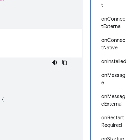
t
onConnec
tExternal
onConnec
tNative
onInstalled
onMessag
e
onMessag
{
eExternal
onRestart
Required
onStartup