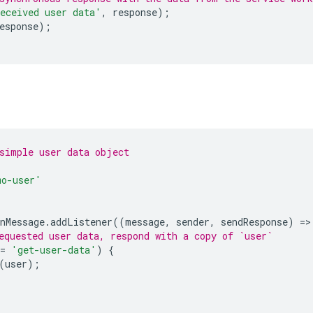
eceived user data'
,
response
);
esponse
);
simple user data object
mo-user'
nMessage
.
addListener
((
message
,
sender
,
sendResponse
)
=
>
equested user data, respond with a copy of `user`
=
'get-user-data'
)
{
(
user
);