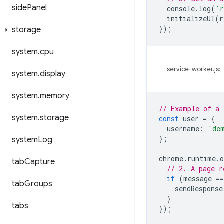
side
Panel
console
.
log
(
'r
initializeUI
(
r
});
storage
system
.
cpu
service-worker.js:
system
.
display
system
.
memory
// Example of a 
system
.
storage
const
user
=
{
username
:
'de
};
system
Log
chrome
.
runtime
.
o
tab
Capture
// 2. A page r
if
(
message
==
tab
Groups
sendResponse
}
tabs
});