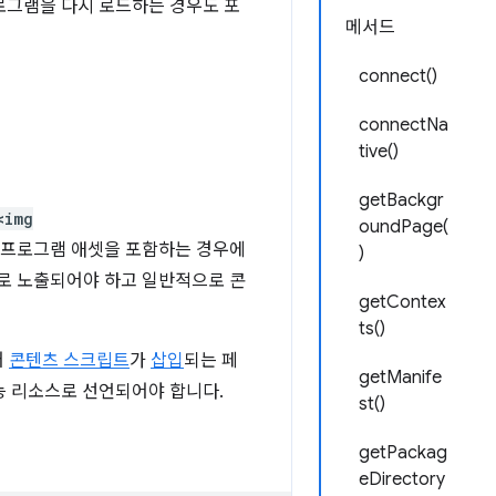
로그램을 다시 로드하는 경우도 포
메서드
connect()
connectNa
tive()
getBackgr
<img
oundPage(
장 프로그램 애셋을 포함하는 경우에
)
로 노출되어야 하고 일반적으로 콘
getContex
ts()
어
콘텐츠 스크립트
가
삽입
되는 페
getManife
능 리소스로 선언되어야 합니다.
st()
getPackag
eDirectory