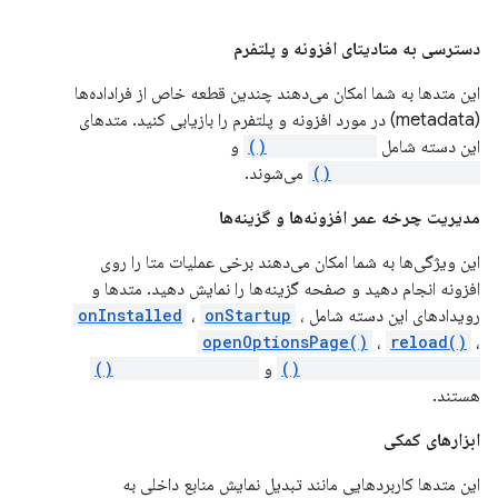
دسترسی به متادیتای افزونه و پلتفرم
این متدها به شما امکان می‌دهند چندین قطعه خاص از فراداده‌ها
(metadata) در مورد افزونه و پلتفرم را بازیابی کنید. متدهای
این دسته شامل
getManifest()
و
getPlatformInfo()
می‌شوند.
مدیریت چرخه عمر افزونه‌ها و گزینه‌ها
این ویژگی‌ها به شما امکان می‌دهند برخی عملیات متا را روی
افزونه انجام دهید و صفحه گزینه‌ها را نمایش دهید. متدها و
رویدادهای این دسته شامل
،
onStartup
،
onInstalled
openOptionsPage()
،
reload()
،
requestUpdateCheck()
و
setUninstallURL()
هستند.
ابزارهای کمکی
این متدها کاربردهایی مانند تبدیل نمایش منابع داخلی به