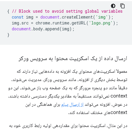
{
// Block used to avoid setting global variables
const
img
=
document
.
createElement
(
'img'
);
img
.
src
=
chrome
.
runtime
.
getURL
(
'logo.png'
);
document
.
body
.
append
(
img
);
}
ارسال داده از یک اسکریپت محتوا به سرویس ورکر
معمولاً اسکریپت‌های محتوای یک افزونه به داده‌هایی نیاز دارند که
توسط بخش دیگری از افزونه، مانند سرویس ورکر، مدیریت می‌شوند.
دقیقاً مانند دو پنجره مرورگر که به یک صفحه وب باز می‌شوند، این دو
context نمی‌توانند مستقیماً به مقادیر یکدیگر دسترسی داشته باشند.
در عوض، افزونه می‌تواند
از ارسال پیام
برای هماهنگی در این
contextهای مختلف استفاده کند.
در این مثال، اسکریپت محتوا برای مقداردهی اولیه رابط کاربری خود به