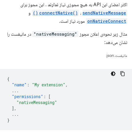
اکثر اعضای این API به هیچ مجوزی نیاز
ندارند
. این مجوز برای
sendNativeMessage()
،
connectNative()
و
onNativeConnect
مورد نیاز است.
مثال زیر نحوه‌ی اعلان مجوز
"nativeMessaging"
در مانیفست را
نشان می‌دهد:
مانیفست.json:
{
"name"
:
"My extension"
,
...
"permissions"
:
[
"nativeMessaging"
],
...
}