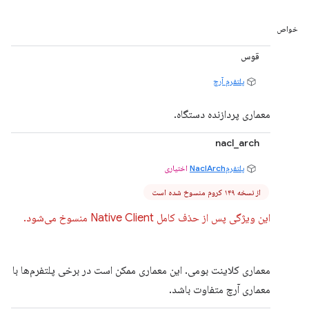
خواص
قوس
پلتفرم آرچ
معماری پردازنده دستگاه.
nacl_arch
پلتفرمNaclArch
اختیاری
از نسخه ۱۴۹ کروم منسوخ شده است
این ویژگی پس از حذف کامل Native Client منسوخ می‌شود.
معماری کلاینت بومی. این معماری ممکن است در برخی پلتفرم‌ها با
معماری آرچ متفاوت باشد.