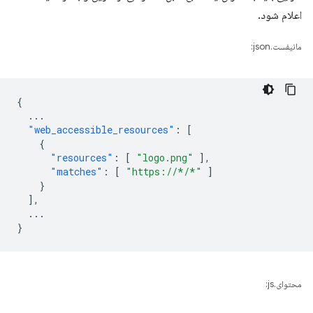
اعلام شود.
مانیفست.json:
{
...
"web_accessible_resources"
:
[
{
"resources"
:
[
"logo.png"
],
"matches"
:
[
"https://*/*"
]
}
],
...
}
محتوای.js: