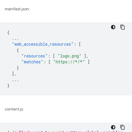
manifest.json:
{
...
"web_accessible_resources"
:
[
{
"resources"
:
[
"logo.png"
],
"matches"
:
[
"https://*/*"
]
}
],
...
}
content.js: