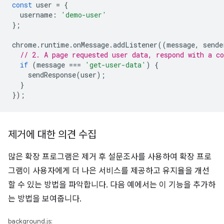
const
user
=
{
username
:
'demo-user'
};
chrome
.
runtime
.
onMessage
.
addListener
((
message
,
sende
// 2. A page requested user data, respond with a co
if
(
message
===
'get-user-data'
)
{
sendResponse
(
user
);
}
});
제거에 대한 의견 수집
많은 확장 프로그램은 제거 후 설문조사를 사용하여 확장 프로
그램이 사용자에게 더 나은 서비스를 제공하고 유지율을 개선
할 수 있는 방법을 파악합니다. 다음 예에서는 이 기능을 추가하
는 방법을 보여줍니다.
background.js: