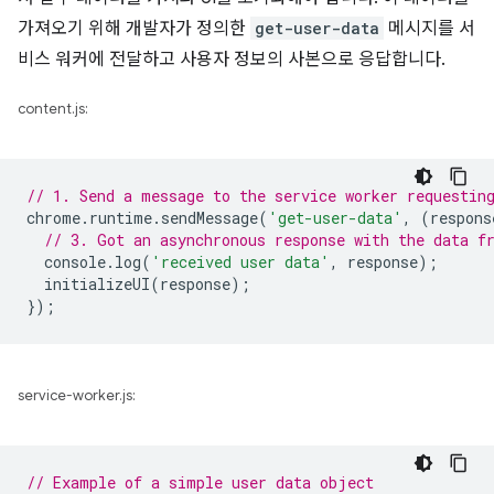
가져오기 위해 개발자가 정의한
get-user-data
메시지를 서
비스 워커에 전달하고 사용자 정보의 사본으로 응답합니다.
content.js:
// 1. Send a message to the service worker requestin
chrome
.
runtime
.
sendMessage
(
'get-user-data'
,
(
respons
// 3. Got an asynchronous response with the data f
console
.
log
(
'received user data'
,
response
);
initializeUI
(
response
);
});
service-worker.js:
// Example of a simple user data object