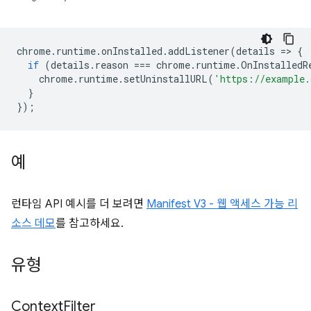
chrome
.
runtime
.
onInstalled
.
addListener
(
details
=
>
{
if
(
details
.
reason
===
chrome
.
runtime
.
OnInstalledR
chrome
.
runtime
.
setUninstallURL
(
'https://example.
}
});
예
런타임 API 예시를 더 보려면
Manifest V3 - 웹 액세스 가능 리
소스 데모
를 참고하세요.
유형
Context
Filter