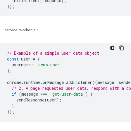
initializeUI
(
response
);
});
：
service-worker.js
// Example of a simple user data object
const
user
=
{
username
:
'demo-user'
};
chrome
.
runtime
.
onMessage
.
addListener
((
message
,
sende
// 2. A page requested user data, respond with a co
if
(
message
===
'get-user-data'
)
{
sendResponse
(
user
);
}
});