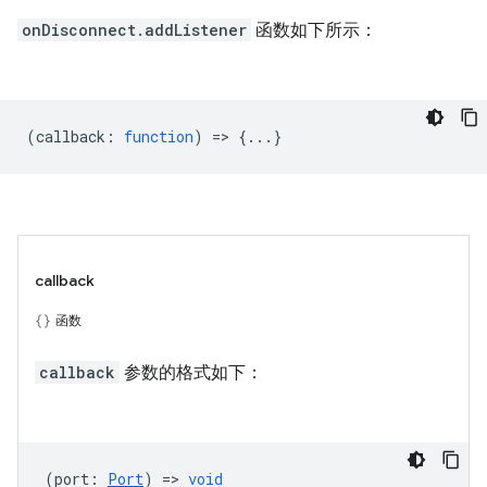
onDisconnect.addListener
函数如下所示：
(
callback
:
function
) => {...}
callback
函数
callback
参数的格式如下：
(
port
:
Port
) =>
void