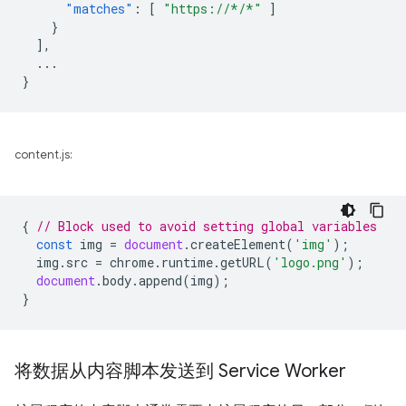
"matches"
:
[
"https://*/*"
]
}
],
...
}
content.js:
{
// Block used to avoid setting global variables
const
img
=
document
.
createElement
(
'img'
);
img
.
src
=
chrome
.
runtime
.
getURL
(
'logo.png'
);
document
.
body
.
append
(
img
);
}
将数据从内容脚本发送到 Service Worker