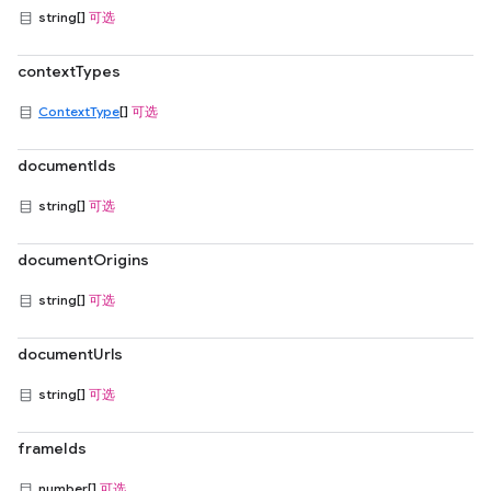
string[]
可选
contextTypes
ContextType
[]
可选
documentIds
string[]
可选
documentOrigins
string[]
可选
documentUrls
string[]
可选
frameIds
number[]
可选