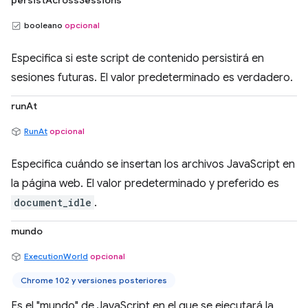
persistAcrossSessions
booleano
opcional
Especifica si este script de contenido persistirá en
sesiones futuras. El valor predeterminado es verdadero.
runAt
RunAt
opcional
Especifica cuándo se insertan los archivos JavaScript en
la página web. El valor predeterminado y preferido es
document_idle
.
mundo
ExecutionWorld
opcional
Chrome 102 y versiones posteriores
Es el "mundo" de JavaScript en el que se ejecutará la