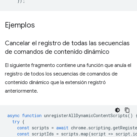
});
Ejemplos
Cancelar el registro de todas las secuencias
de comandos de contenido dinámico
El siguiente fragmento contiene una función que anula el
registro de todos los secuencias de comandos de
contenido dinámico que la extensión registró
anteriormente.
async
function
unregisterAllDynamicContentScripts
()
try
{
const
scripts
=
await
chrome
.
scripting
.
getRegist
const
scriptIds
=
scripts
.
map
(
script
=
>
script
.
i