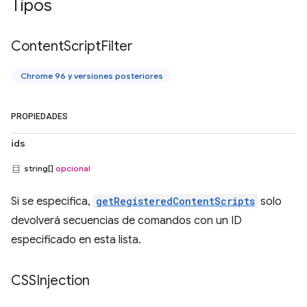
Tipos
Content
Script
Filter
Chrome 96 y versiones posteriores
PROPIEDADES
ids
string[]
opcional
Si se especifica,
getRegisteredContentScripts
solo
devolverá secuencias de comandos con un ID
especificado en esta lista.
CSSInjection