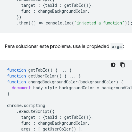
target
:
{
tabId
:
getTabId
()},
func
:
changeBackgroundColor
,
})
.
then
(()
=
>
console
.
log
(
"injected a function"
))
Para solucionar este problema, usa la propiedad
args
:
function
getTabId
()
{
...
}
function
getUserColor
()
{
...
}
function
changeBackgroundColor
(
backgroundColor
)
{
document
.
body
.
style
.
backgroundColor
=
backgroundCo
}
chrome
.
scripting
.
executeScript
({
target
:
{
tabId
:
getTabId
()},
func
:
changeBackgroundColor
,
args
:
[
getUserColor
()
],