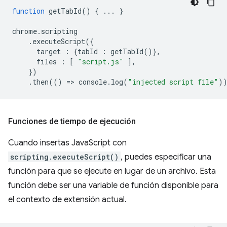
function
getTabId
()
{
...
}
chrome
.
scripting
.
executeScript
({
target
:
{
tabId
:
getTabId
()},
files
:
[
"script.js"
],
})
.
then
(()
=
>
console
.
log
(
"injected script file"
)
Funciones de tiempo de ejecución
Cuando insertas JavaScript con
scripting.executeScript()
, puedes especificar una
función para que se ejecute en lugar de un archivo. Esta
función debe ser una variable de función disponible para
el contexto de extensión actual.