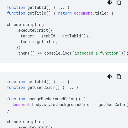
function
getTabId
()
{
...
}
function
getTitle
()
{
return
document
.
title
;
}
chrome
.
scripting
.
executeScript
({
target
:
{
tabId
:
getTabId
()},
func
:
getTitle
,
})
.
then
(()
=
>
console
.
log
(
"injected a function"
))
function
getTabId
()
{
...
}
function
getUserColor
()
{
...
}
function
changeBackgroundColor
()
{
document
.
body
.
style
.
backgroundColor
=
getUserColor
}
chrome
.
scripting
.
executeScript
({