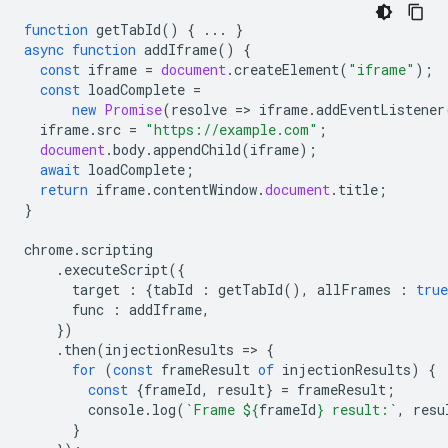
function
getTabId
()
{
...
}
async
function
addIframe
()
{
const
iframe
=
document
.
createElement
(
"iframe"
);
const
loadComplete
=
new
Promise
(
resolve
=
>
iframe
.
addEventListener
iframe
.
src
=
"https://example.com"
;
document
.
body
.
appendChild
(
iframe
);
await
loadComplete
;
return
iframe
.
contentWindow
.
document
.
title
;
}
chrome
.
scripting
.
executeScript
({
target
:
{
tabId
:
getTabId
(),
allFrames
:
true
func
:
addIframe
,
})
.
then
(
injectionResults
=
>
{
for
(
const
frameResult
of
injectionResults
)
{
const
{
frameId
,
result
}
=
frameResult
;
console
.
log
(
`Frame 
${
frameId
}
 result:`
,
resu
}