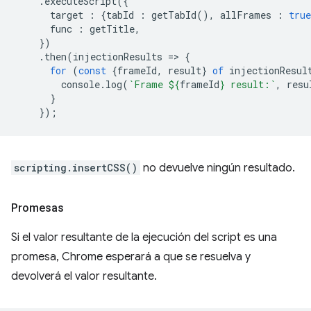
.
executeScript
({
target
:
{
tabId
:
getTabId
(),
allFrames
:
true
func
:
getTitle
,
})
.
then
(
injectionResults
=
>
{
for
(
const
{
frameId
,
result
}
of
injectionResul
console
.
log
(
`Frame 
${
frameId
}
 result:`
,
resu
}
});
scripting.insertCSS()
no devuelve ningún resultado.
Promesas
Si el valor resultante de la ejecución del script es una
promesa, Chrome esperará a que se resuelva y
devolverá el valor resultante.