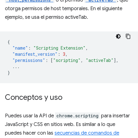
o el permiso
, que
otorga permisos de host temporales. En el siguiente
ejemplo, se usa el permiso activeTab.
{
"name"
:
"Scripting Extension"
,
"manifest_version"
:
3
,
"permissions"
:
[
"scripting"
,
"activeTab"
],
...
}
Conceptos y uso
Puedes usar la API de
chrome.scripting
para insertar
JavaScript y CSS en sitios web. Es similar a lo que
puedes hacer con las
secuencias de comandos de