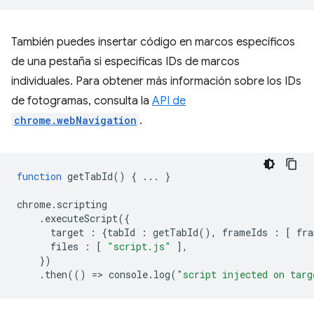
También puedes insertar código en marcos específicos
de una pestaña si especificas IDs de marcos
individuales. Para obtener más información sobre los IDs
de fotogramas, consulta la
API de
chrome.webNavigation
.
function
getTabId
()
{
...
}
chrome
.
scripting
.
executeScript
({
target
:
{
tabId
:
getTabId
(),
frameIds
:
[
fra
files
:
[
"script.js"
],
})
.
then
(()
=
>
console
.
log
(
"script injected on targ