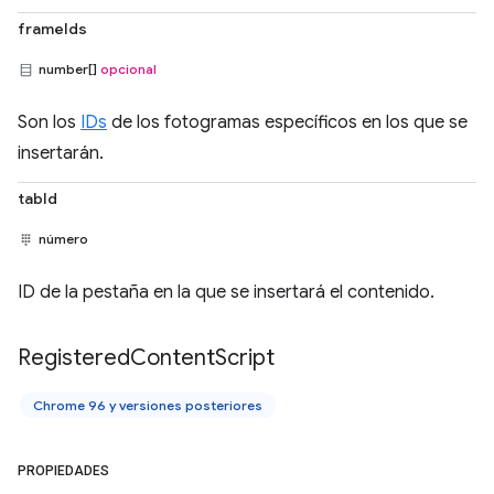
frameIds
number[]
opcional
Son los
IDs
de los fotogramas específicos en los que se
insertarán.
tabId
número
ID de la pestaña en la que se insertará el contenido.
Registered
Content
Script
Chrome 96 y versiones posteriores
PROPIEDADES