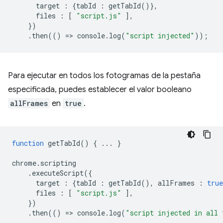
target
:
{
tabId
:
getTabId
()},
files
:
[
"script.js"
],
})
.
then
(()
=
>
console
.
log
(
"script injected"
));
Para ejecutar en todos los fotogramas de la pestaña
especificada, puedes establecer el valor booleano
allFrames
en
true
.
function
getTabId
()
{
...
}
chrome
.
scripting
.
executeScript
({
target
:
{
tabId
:
getTabId
(),
allFrames
:
true
files
:
[
"script.js"
],
})
.
then
(()
=
>
console
.
log
(
"script injected in all 