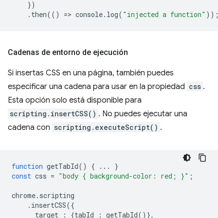
})
.
then
(()
=
>
console
.
log
(
"injected a function"
))
Cadenas de entorno de ejecución
Si insertas CSS en una página, también puedes
especificar una cadena para usar en la propiedad
css
.
Esta opción solo está disponible para
scripting.insertCSS()
. No puedes ejecutar una
cadena con
scripting.executeScript()
.
function
getTabId
()
{
...
}
const
css
=
"body { background-color: red; }"
;
chrome
.
scripting
.
insertCSS
({
target
:
{
tabId
:
getTabId
()},