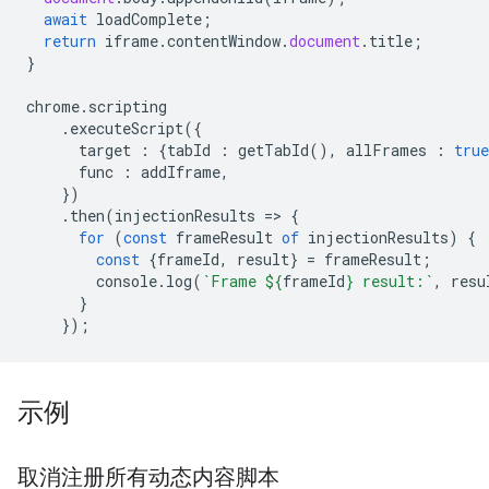
await
loadComplete
;
return
iframe
.
contentWindow
.
document
.
title
;
}
chrome
.
scripting
.
executeScript
({
target
:
{
tabId
:
getTabId
(),
allFrames
:
true
func
:
addIframe
,
})
.
then
(
injectionResults
=
>
{
for
(
const
frameResult
of
injectionResults
)
{
const
{
frameId
,
result
}
=
frameResult
;
console
.
log
(
`Frame 
${
frameId
}
 result:`
,
resu
}
});
示例
取消注册所有动态内容脚本