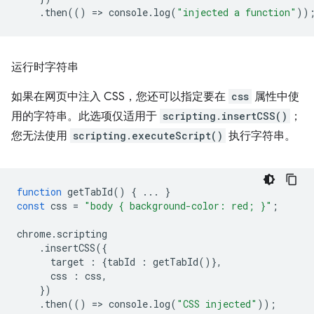
.
then
(()
=
>
console
.
log
(
"injected a function"
))
运行时字符串
如果在网页中注入 CSS，您还可以指定要在
css
属性中使
用的字符串。此选项仅适用于
scripting.insertCSS()
；
您无法使用
scripting.executeScript()
执行字符串。
function
getTabId
()
{
...
}
const
css
=
"body { background-color: red; }"
;
chrome
.
scripting
.
insertCSS
({
target
:
{
tabId
:
getTabId
()},
css
:
css
,
})
.
then
(()
=
>
console
.
log
(
"CSS injected"
));