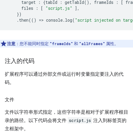
target
:
{
tabId
:
getTabId
(),
frameIds
:
[
fra
files
:
[
"script.js"
],
})
.
then
(()
=
>
console
.
log
(
"script injected on targ
注意
：您不能同时指定
和
属性。
"frameIds"
"allFrames"
注入的代码
扩展程序可以通过外部文件或运行时变量指定要注入的代
码。
文件
文件以字符串形式指定，这些字符串是相对于扩展程序根目
录的路径。以下代码会将文件
script.js
注入到标签页的
主框架中。