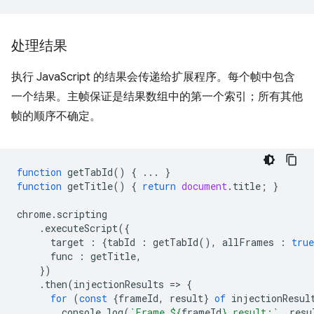
处理结果
执行 JavaScript 的结果会传递给扩展程序。每个帧中包含
一个结果。主帧保证是结果数组中的第一个索引；所有其他
帧的顺序不确定。
function
getTabId
()
{
...
}
function
getTitle
()
{
return
document
.
title
;
}
chrome
.
scripting
.
executeScript
({
target
:
{
tabId
:
getTabId
(),
allFrames
:
true
func
:
getTitle
,
})
.
then
(
injectionResults
=
>
{
for
(
const
{
frameId
,
result
}
of
injectionResul
console
.
log
(
`Frame 
${
frameId
}
 result:`
,
resu