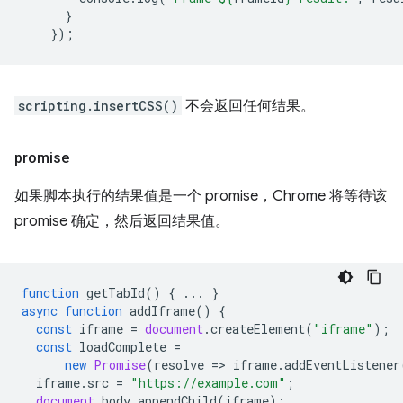
}
});
scripting.insertCSS()
不会返回任何结果。
promise
如果脚本执行的结果值是一个 promise，Chrome 将等待该
promise 确定，然后返回结果值。
function
getTabId
()
{
...
}
async
function
addIframe
()
{
const
iframe
=
document
.
createElement
(
"iframe"
);
const
loadComplete
=
new
Promise
(
resolve
=
>
iframe
.
addEventListener
iframe
.
src
=
"https://example.com"
;
document
.
body
.
appendChild
(
iframe
);