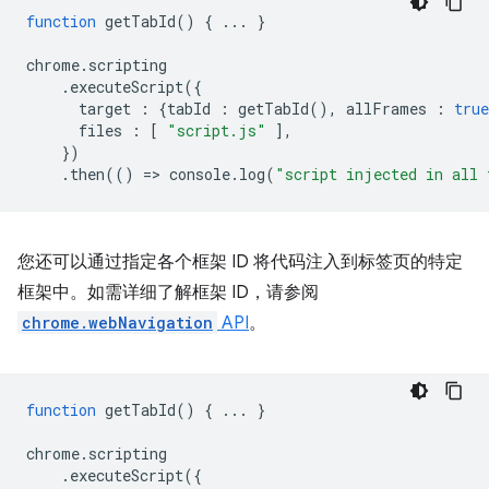
function
getTabId
()
{
...
}
chrome
.
scripting
.
executeScript
({
target
:
{
tabId
:
getTabId
(),
allFrames
:
true
files
:
[
"script.js"
],
})
.
then
(()
=
>
console
.
log
(
"script injected in all 
您还可以通过指定各个框架 ID 将代码注入到标签页的特定
框架中。如需详细了解框架 ID，请参阅
chrome.webNavigation
API
。
function
getTabId
()
{
...
}
chrome
.
scripting
.
executeScript
({