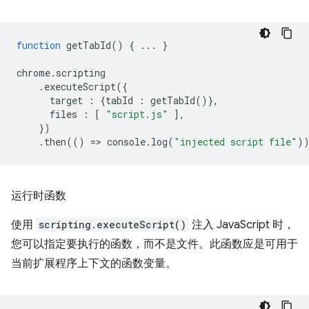
function
getTabId
()
{
...
}
chrome
.
scripting
.
executeScript
({
target
:
{
tabId
:
getTabId
()},
files
:
[
"script.js"
],
})
.
then
(()
=
>
console
.
log
(
"injected script file"
)
运行时函数
使用
scripting.executeScript()
注入 JavaScript 时，
您可以指定要执行的函数，而不是文件。此函数应是可用于
当前扩展程序上下文的函数变量。