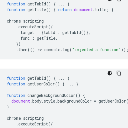
function
getTabId
()
{
...
}
function
getTitle
()
{
return
document
.
title
;
}
chrome
.
scripting
.
executeScript
({
target
:
{
tabId
:
getTabId
()},
func
:
getTitle
,
})
.
then
(()
=
>
console
.
log
(
"injected a function"
))
function
getTabId
()
{
...
}
function
getUserColor
()
{
...
}
function
changeBackgroundColor
()
{
document
.
body
.
style
.
backgroundColor
=
getUserColor
}
chrome
.
scripting
.
executeScript
({