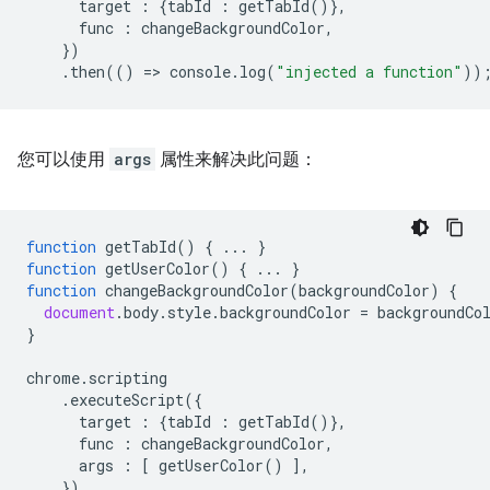
target
:
{
tabId
:
getTabId
()},
func
:
changeBackgroundColor
,
})
.
then
(()
=
>
console
.
log
(
"injected a function"
))
您可以使用
args
属性来解决此问题：
function
getTabId
()
{
...
}
function
getUserColor
()
{
...
}
function
changeBackgroundColor
(
backgroundColor
)
{
document
.
body
.
style
.
backgroundColor
=
backgroundCo
}
chrome
.
scripting
.
executeScript
({
target
:
{
tabId
:
getTabId
()},
func
:
changeBackgroundColor
,
args
:
[
getUserColor
()
],
})