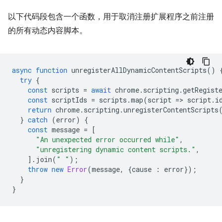
以下代码段包含一个函数，用于取消注册扩展程序之前注册
的所有动态内容脚本。
async
function
unregisterAllDynamicContentScripts
()
try
{
const
scripts
=
await
chrome
.
scripting
.
getRegist
const
scriptIds
=
scripts
.
map
(
script
=
>
script
.
i
return
chrome
.
scripting
.
unregisterContentScripts
}
catch
(
error
)
{
const
message
=
[
"An unexpected error occurred while"
,
"unregistering dynamic content scripts."
,
].
join
(
" "
);
throw
new
Error
(
message
,
{
cause
:
error
});
}
}