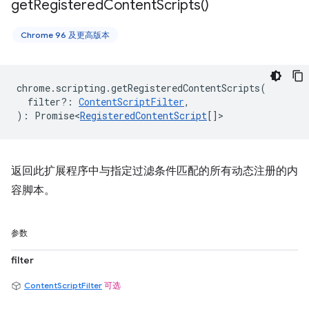
get
Registered
Content
Scripts(
)
Chrome 96 及更高版本
chrome
.
scripting
.
getRegisteredContentScripts
(
filter?
:
ContentScriptFilter
,
)
:
Promise<
RegisteredContentScript
[]
>
返回此扩展程序中与指定过滤条件匹配的所有动态注册的内
容脚本。
参数
filter
ContentScriptFilter
可选