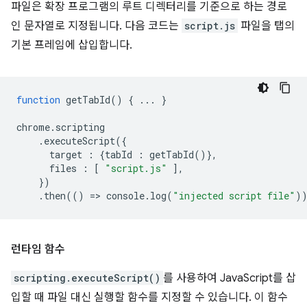
파일은 확장 프로그램의 루트 디렉터리를 기준으로 하는 경로
인 문자열로 지정됩니다. 다음 코드는
script.js
파일을 탭의
기본 프레임에 삽입합니다.
function
getTabId
()
{
...
}
chrome
.
scripting
.
executeScript
({
target
:
{
tabId
:
getTabId
()},
files
:
[
"script.js"
],
})
.
then
(()
=
>
console
.
log
(
"injected script file"
)
런타임 함수
scripting.executeScript()
를 사용하여 JavaScript를 삽
입할 때 파일 대신 실행할 함수를 지정할 수 있습니다. 이 함수