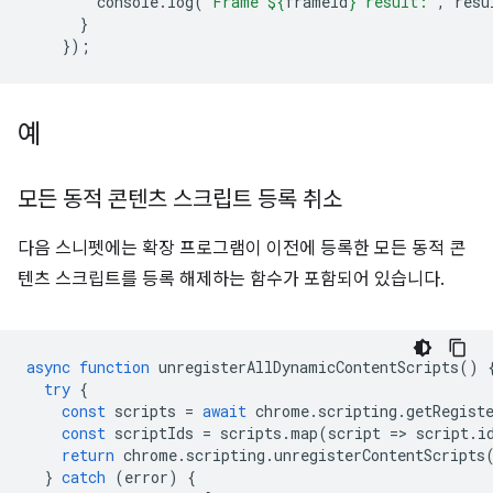
console
.
log
(
`Frame 
${
frameId
}
 result:`
,
resu
}
});
예
모든 동적 콘텐츠 스크립트 등록 취소
다음 스니펫에는 확장 프로그램이 이전에 등록한 모든 동적 콘
텐츠 스크립트를 등록 해제하는 함수가 포함되어 있습니다.
async
function
unregisterAllDynamicContentScripts
()
try
{
const
scripts
=
await
chrome
.
scripting
.
getRegist
const
scriptIds
=
scripts
.
map
(
script
=
>
script
.
i
return
chrome
.
scripting
.
unregisterContentScripts
}
catch
(
error
)
{