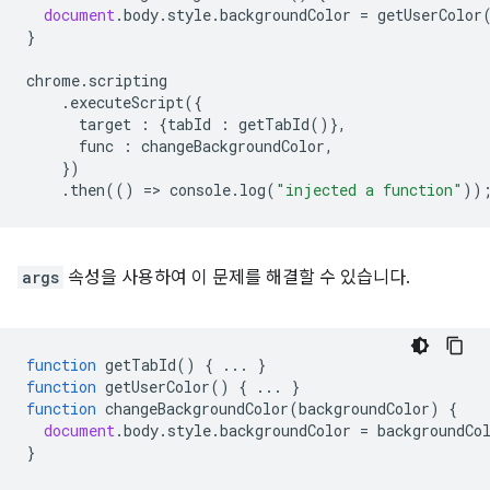
document
.
body
.
style
.
backgroundColor
=
getUserColor
}
chrome
.
scripting
.
executeScript
({
target
:
{
tabId
:
getTabId
()},
func
:
changeBackgroundColor
,
})
.
then
(()
=
>
console
.
log
(
"injected a function"
))
args
속성을 사용하여 이 문제를 해결할 수 있습니다.
function
getTabId
()
{
...
}
function
getUserColor
()
{
...
}
function
changeBackgroundColor
(
backgroundColor
)
{
document
.
body
.
style
.
backgroundColor
=
backgroundCo
}