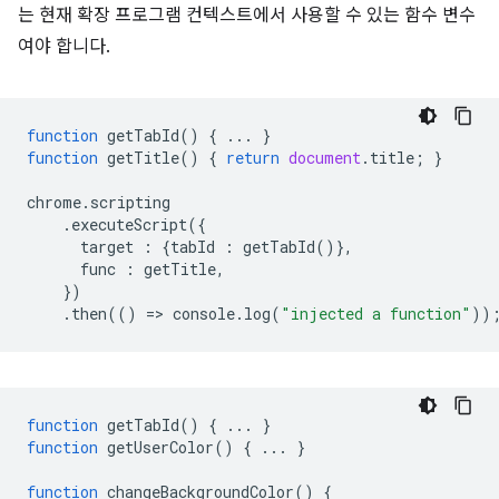
는 현재 확장 프로그램 컨텍스트에서 사용할 수 있는 함수 변수
여야 합니다.
function
getTabId
()
{
...
}
function
getTitle
()
{
return
document
.
title
;
}
chrome
.
scripting
.
executeScript
({
target
:
{
tabId
:
getTabId
()},
func
:
getTitle
,
})
.
then
(()
=
>
console
.
log
(
"injected a function"
))
function
getTabId
()
{
...
}
function
getUserColor
()
{
...
}
function
changeBackgroundColor
()
{