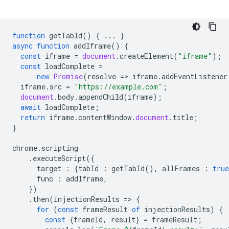
function
getTabId
()
{
...
}
async
function
addIframe
()
{
const
iframe
=
document
.
createElement
(
"iframe"
);
const
loadComplete
=
new
Promise
(
resolve
=
>
iframe
.
addEventListener
iframe
.
src
=
"https://example.com"
;
document
.
body
.
appendChild
(
iframe
);
await
loadComplete
;
return
iframe
.
contentWindow
.
document
.
title
;
}
chrome
.
scripting
.
executeScript
({
target
:
{
tabId
:
getTabId
(),
allFrames
:
true
func
:
addIframe
,
})
.
then
(
injectionResults
=
>
{
for
(
const
frameResult
of
injectionResults
)
{
const
{
frameId
,
result
}
=
frameResult
;