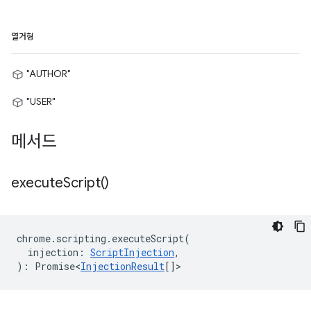
열거형
"AUTHOR"
"USER"
메서드
execute
Script(
)
chrome
.
scripting
.
executeScript
(
injection
:
ScriptInjection
,
)
:
Promise<
InjectionResult
[]
>