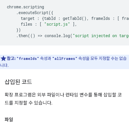
chrome
.
scripting
.
executeScript
({
target
:
{
tabId
:
getTabId
(),
frameIds
:
[
fra
files
:
[
"script.js"
],
})
.
then
(()
=
>
console
.
log
(
"script injected on targ
참고:
속성과
속성을 모두 지정할 수는 없습
"frameIds"
"allFrames"
니다.
삽입된 코드
확장 프로그램은 외부 파일이나 런타임 변수를 통해 삽입할 코
드를 지정할 수 있습니다.
파일