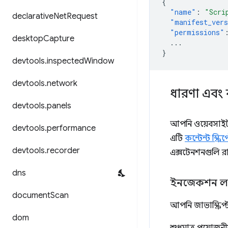
{
"name"
:
"Scri
declarative
Net
Request
"manifest_ver
"permissions"
desktop
Capture
...
}
devtools
.
inspected
Window
devtools
.
network
ধারণা এবং 
devtools
.
panels
আপনি ওয়েবসাইটগ
devtools
.
performance
এটি
কন্টেন্ট স্ক্রিপ
devtools
.
recorder
এক্সটেনশনগুলি রা
dns
ইনজেকশন লক্ষ্য
document
Scan
আপনি জাভাস্ক্রিপ্
dom