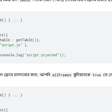
য় ক্ষেত্র হল
। ডিফল্টরূপে, নির্দিষ্ট ট্যাবের প্রধান ফ্রেমে এক
d
()
{
...
}
pt
({
tabId
:
getTabId
()},
"script.js"
],
console
.
log
(
"script injected"
));
র সকল ফ্রেমে চালানোর জন্য, আপনি
allFrames
বুলিয়ানকে
true
তে স
d
()
{
...
}
pt
({