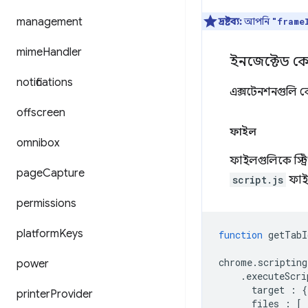
management
দ্রষ্টব্য:
আপনি
"frame
mime
Handler
ইনজেক্টেড 
notifications
এক্সটেনশনগুলি ক
offscreen
ফাইল
omnibox
ফাইলগুলিকে স্ট্রি
page
Capture
script.js
ফাইল
permissions
platform
Keys
function
getTabI
chrome
.
scripting
power
.
executeScri
target
:
{
printer
Provider
files
:
[