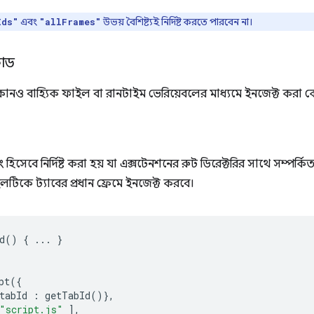
এবং
উভয় বৈশিষ্ট্যই নির্দিষ্ট করতে পারবেন না।
Ids"
"allFrames"
কোড
োনও বাহ্যিক ফাইল বা রানটাইম ভেরিয়েবলের মাধ্যমে ইনজেক্ট করা কোড
ং হিসেবে নির্দিষ্ট করা হয় যা এক্সটেনশনের রুট ডিরেক্টরির সাথে সম্পর্
টিকে ট্যাবের প্রধান ফ্রেমে ইনজেক্ট করবে।
d
()
{
...
}
pt
({
tabId
:
getTabId
()},
"script.js"
],