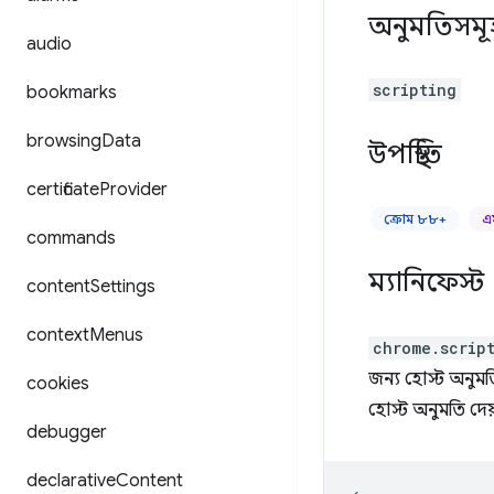
অনুমতিসমূ
audio
scripting
bookmarks
browsing
Data
উপস্থিতি
certificate
Provider
ক্রোম ৮৮+
এ
commands
ম্যানিফেস্ট
content
Settings
context
Menus
chrome.scrip
জন্য হোস্ট অনুম
cookies
হোস্ট অনুমতি দেয
debugger
declarative
Content