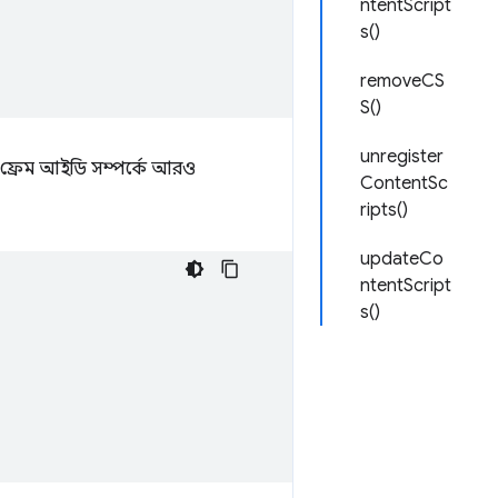
ntentScript
s()
removeCS
S()
unregister
ন। ফ্রেম আইডি সম্পর্কে আরও
ContentSc
ripts()
updateCo
ntentScript
s()