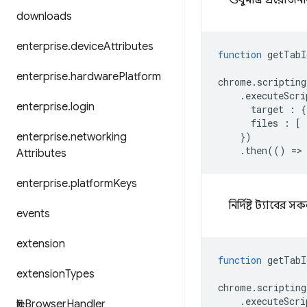
শুধুমাত্র প্রয়োজনী
downloads
enterprise
.
device
Attributes
function
getTabI
enterprise
.
hardware
Platform
chrome
.
scripting
.
executeScri
enterprise
.
login
target
:
{
files
:
[
enterprise
.
networking
})
.
then
(()
=
>
Attributes
enterprise
.
platform
Keys
নির্দিষ্ট ট্যাবে
events
extension
function
getTabI
extension
Types
chrome
.
scripting
.
executeScri
file
Browser
Handler