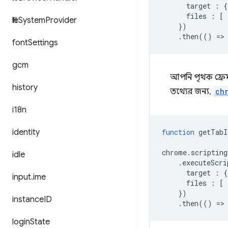
target
:
{
files
:
[
file
System
Provider
})
.
then
(()
=
>
font
Settings
gcm
আপনি পৃথক ফ্রেম 
history
তথ্যের জন্য,
ch
i18n
identity
function
getTabI
chrome
.
scripting
idle
.
executeScri
target
:
{
input
.
ime
files
:
[
})
instance
ID
.
then
(()
=
>
login
State