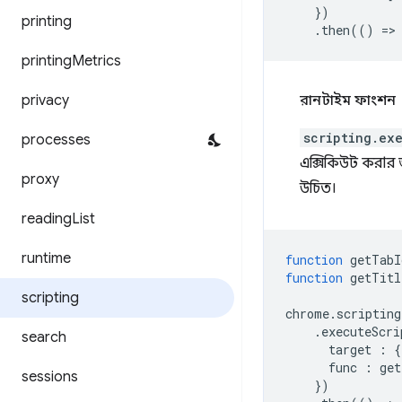
})
printing
.
then
(()
=
>
printing
Metrics
privacy
রানটাইম ফাংশন
scripting.ex
processes
এক্সিকিউট করার জ
proxy
উচিত।
reading
List
runtime
function
getTabI
function
getTitl
scripting
chrome
.
scripting
.
executeScri
search
target
:
{
func
:
get
sessions
})