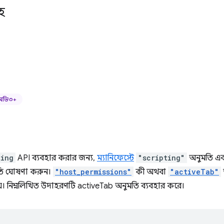
হ
মভি৩+
ting
API ব্যবহার করার জন্য,
ম্যানিফেস্টে
"scripting"
অনুমতি এবং 
তি ঘোষণা করুন।
"host_permissions"
কী অথবা
"activeTab"
়। নিম্নলিখিত উদাহরণটি activeTab অনুমতি ব্যবহার করে।