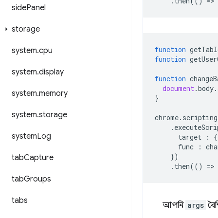
.
then
(()
=
>
side
Panel
storage
function
getTabI
system
.
cpu
function
getUser
system
.
display
function
changeB
document
.
body
.
system
.
memory
}
system
.
storage
chrome
.
scripting
.
executeScri
system
Log
target
:
{
func
:
cha
})
tab
Capture
.
then
(()
=
>
tab
Groups
tabs
আপনি
args
বৈশ