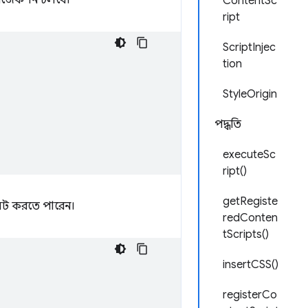
টি ইনজেকশন চলবে।
ContentSc
ript
ScriptInjec
tion
StyleOrigin
পদ্ধতি
executeSc
ript()
getRegiste
েট করতে পারেন।
redConten
tScripts()
insertCSS()
registerCo