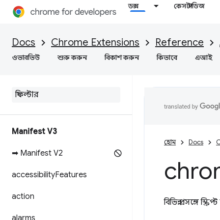
ডক্স
কেস স্টাডিজ
Docs
Chrome Extensions
Reference
ওভারভিউ
শুরু করুন
বিকাশ করুন
কিভাবে
এআই
Manifest V3
হোম
Docs
C
➡ Manifest V2
chro
accessibility
Features
action
বিভিন্ন প্রসঙ্গে স্ক্
alarms