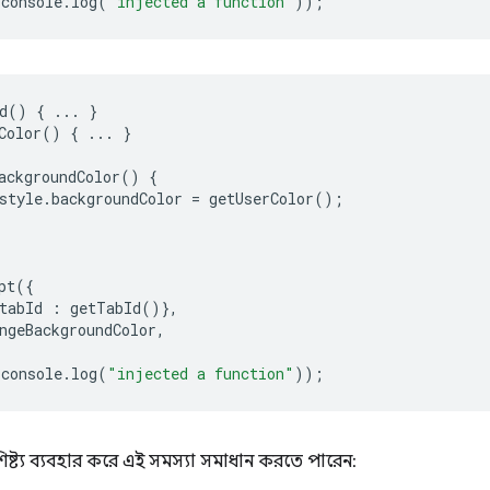
console
.
log
(
"injected a function"
));
d
()
{
...
}
Color
()
{
...
}
ackgroundColor
()
{
style
.
backgroundColor
=
getUserColor
();
pt
({
tabId
:
getTabId
()},
ngeBackgroundColor
,
console
.
log
(
"injected a function"
));
িষ্ট্য ব্যবহার করে এই সমস্যা সমাধান করতে পারেন: