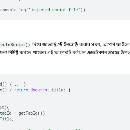
console
.
log
(
"injected script file"
));
ecuteScript()
দিয়ে জাভাস্ক্রিপ্ট ইনজেক্ট করার সময়, আপনি ফাইল
ন্য নির্দিষ্ট করতে পারেন। এই ফাংশনটি বর্তমান এক্সটেনশন প্রসঙ্গে উ
d
()
{
...
}
e
()
{
return
document
.
title
;
}
pt
({
tabId
:
getTabId
()},
Title
,