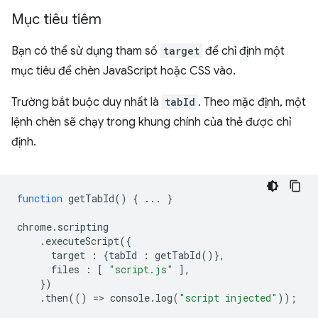
Mục tiêu tiêm
Bạn có thể sử dụng tham số
target
để chỉ định một
mục tiêu để chèn JavaScript hoặc CSS vào.
Trường bắt buộc duy nhất là
tabId
. Theo mặc định, một
lệnh chèn sẽ chạy trong khung chính của thẻ được chỉ
định.
function
getTabId
()
{
...
}
chrome
.
scripting
.
executeScript
({
target
:
{
tabId
:
getTabId
()},
files
:
[
"script.js"
],
})
.
then
(()
=
>
console
.
log
(
"script injected"
));