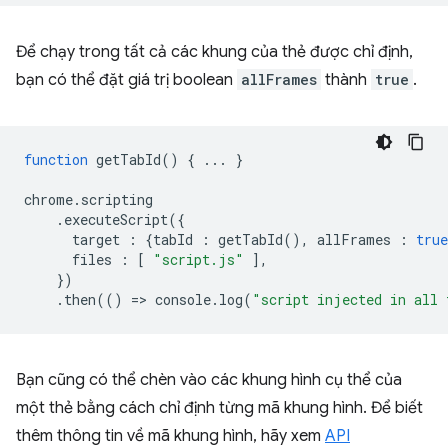
Để chạy trong tất cả các khung của thẻ được chỉ định,
bạn có thể đặt giá trị boolean
allFrames
thành
true
.
function
getTabId
()
{
...
}
chrome
.
scripting
.
executeScript
({
target
:
{
tabId
:
getTabId
(),
allFrames
:
true
files
:
[
"script.js"
],
})
.
then
(()
=
>
console
.
log
(
"script injected in all 
Bạn cũng có thể chèn vào các khung hình cụ thể của
một thẻ bằng cách chỉ định từng mã khung hình. Để biết
thêm thông tin về mã khung hình, hãy xem
API