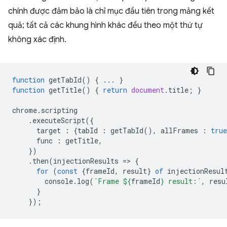
chính được đảm bảo là chỉ mục đầu tiên trong mảng kết
quả; tất cả các khung hình khác đều theo một thứ tự
không xác định.
function
getTabId
()
{
...
}
function
getTitle
()
{
return
document
.
title
;
}
chrome
.
scripting
.
executeScript
({
target
:
{
tabId
:
getTabId
(),
allFrames
:
true
func
:
getTitle
,
})
.
then
(
injectionResults
=
>
{
for
(
const
{
frameId
,
result
}
of
injectionResul
console
.
log
(
`Frame 
${
frameId
}
 result:`
,
resu
}
});