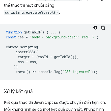
thể thực thi một chuỗi bằng
scripting.executeScript()
.
function
getTabId
()
{
...
}
const
css
=
"body { background-color: red; }"
;
chrome
.
scripting
.
insertCSS
({
target
:
{
tabId
:
getTabId
()},
css
:
css
,
})
.
then
(()
=
>
console
.
log
(
"CSS injected"
));
Xử lý kết quả
Kết quả thực thi JavaScript sẽ được chuyển đến tiện ích.
Mỗi khung hình sẽ có một kết quả duy nhất. Khung hình