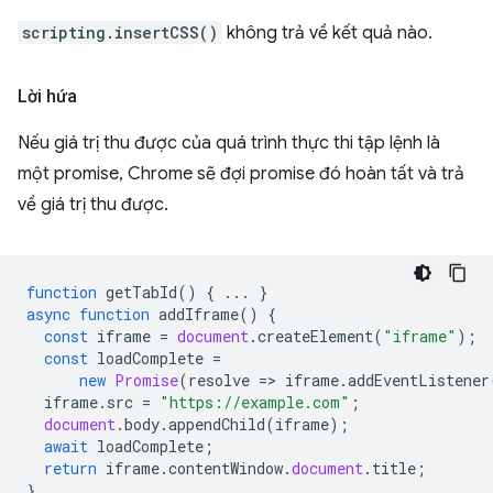
scripting.insertCSS()
không trả về kết quả nào.
Lời hứa
Nếu giá trị thu được của quá trình thực thi tập lệnh là
một promise, Chrome sẽ đợi promise đó hoàn tất và trả
về giá trị thu được.
function
getTabId
()
{
...
}
async
function
addIframe
()
{
const
iframe
=
document
.
createElement
(
"iframe"
);
const
loadComplete
=
new
Promise
(
resolve
=
>
iframe
.
addEventListener
iframe
.
src
=
"https://example.com"
;
document
.
body
.
appendChild
(
iframe
);
await
loadComplete
;
return
iframe
.
contentWindow
.
document
.
title
;
}