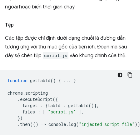
ngoài hoặc biến thời gian chạy.
Tệp
Các tệp được chỉ định dưới dạng chuỗi là đường dẫn
tương ứng với thư mục gốc của tiện ích. Đoạn mã sau
đây sẽ chèn tệp
script.js
vào khung chính của thẻ.
function
getTabId
()
{
...
}
chrome
.
scripting
.
executeScript
({
target
:
{
tabId
:
getTabId
()},
files
:
[
"script.js"
],
})
.
then
(()
=
>
console
.
log
(
"injected script file"
)