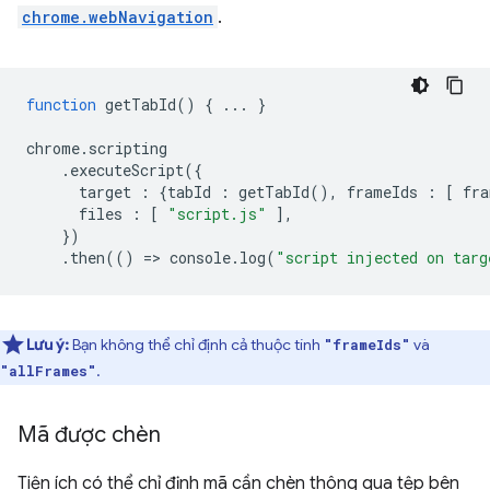
chrome.webNavigation
.
function
getTabId
()
{
...
}
chrome
.
scripting
.
executeScript
({
target
:
{
tabId
:
getTabId
(),
frameIds
:
[
fra
files
:
[
"script.js"
],
})
.
then
(()
=
>
console
.
log
(
"script injected on targ
Lưu ý:
Bạn không thể chỉ định cả thuộc tính
và
"frameIds"
.
"allFrames"
Mã được chèn
Tiện ích có thể chỉ định mã cần chèn thông qua tệp bên