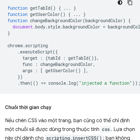
function
getTabId
()
{
...
}
function
getUserColor
()
{
...
}
function
changeBackgroundColor
(
backgroundColor
)
{
document
.
body
.
style
.
backgroundColor
=
backgroundCo
}
chrome
.
scripting
.
executeScript
({
target
:
{
tabId
:
getTabId
()},
func
:
changeBackgroundColor
,
args
:
[
getUserColor
()
],
})
.
then
(()
=
>
console
.
log
(
"injected a function"
))
Chuỗi thời gian chạy
Nếu chèn CSS vào một trang, bạn cũng có thể chỉ định
một chuỗi sẽ được dùng trong thuộc tính
css
. Lựa chọn
này chỉ dành cho
scripting.insertCSS()
; bạn không