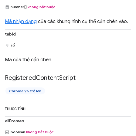
number[]
không bắt buộc
Mã nhận dạng
của các khung hình cụ thể cần chèn vào.
tabId
số
Mã của thẻ cần chèn.
Registered
Content
Script
Chrome 96 trở lên
THUỘC TÍNH
allFrames
boolean
không bắt buộc