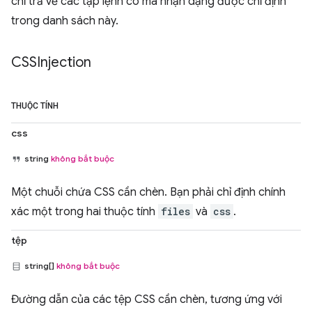
chỉ trả về các tập lệnh có mã nhận dạng được chỉ định
trong danh sách này.
CSSInjection
THUỘC TÍNH
css
string
không bắt buộc
Một chuỗi chứa CSS cần chèn. Bạn phải chỉ định chính
xác một trong hai thuộc tính
files
và
css
.
tệp
string[]
không bắt buộc
Đường dẫn của các tệp CSS cần chèn, tương ứng với