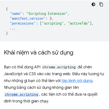
{
"name"
:
"Scripting Extension"
,
"manifest_version"
:
3
,
"permissions"
:
[
"scripting"
,
"activeTab"
],
...
}
Khái niệm và cách sử dụng
Bạn có thể dùng API
chrome.scripting
để chèn
JavaScript và CSS vào các trang web. Điều này tương tự
như những gì bạn có thể làm với
tập lệnh nội dung
.
Nhưng bằng cách sử dụng không gian tên
chrome.scripting
, các tiện ích có thể đưa ra quyết
định trong thời gian chạy.