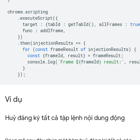
chrome
.
scripting
.
executeScript
({
target
:
{
tabId
:
getTabId
(),
allFrames
:
true
func
:
addIframe
,
})
.
then
(
injectionResults
=
>
{
for
(
const
frameResult
of
injectionResults
)
{
const
{
frameId
,
result
}
=
frameResult
;
console
.
log
(
`Frame 
${
frameId
}
 result:`
,
resu
}
});
Ví dụ
Huỷ đăng ký tất cả tập lệnh nội dung động