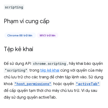
scripting
Phạm vi cung cấp
Chrome 88 trở lên
MV3 trở lên
Tệp kê khai
Để sử dụng API
chrome.scripting
, hãy khai báo quyền
"scripting"
trong
tệp kê khai
cùng với quyền của máy
chủ lưu trữ cho các trang để chèn tập lệnh vào. Sử dụng
khoá
"host_permissions"
hoặc quyền
"activeTab"
để cấp quyền tạm thời cho máy chủ lưu trữ. Ví dụ sau
đây sử dụng quyền activeTab.