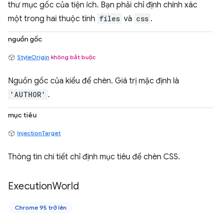
thư mục gốc của tiện ích. Bạn phải chỉ định chính xác
một trong hai thuộc tính
files
và
css
.
nguồn gốc
StyleOrigin
không bắt buộc
Nguồn gốc của kiểu để chèn. Giá trị mặc định là
'AUTHOR'
.
mục tiêu
InjectionTarget
Thông tin chi tiết chỉ định mục tiêu để chèn CSS.
Execution
World
Chrome 95 trở lên