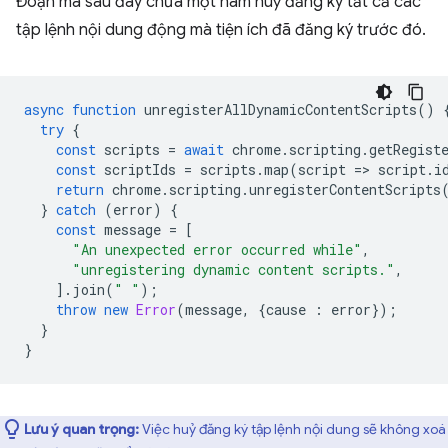
Đoạn mã sau đây chứa một hàm huỷ đăng ký tất cả các
tập lệnh nội dung động mà tiện ích đã đăng ký trước đó.
async
function
unregisterAllDynamicContentScripts
()
try
{
const
scripts
=
await
chrome
.
scripting
.
getRegist
const
scriptIds
=
scripts
.
map
(
script
=
>
script
.
i
return
chrome
.
scripting
.
unregisterContentScripts
}
catch
(
error
)
{
const
message
=
[
"An unexpected error occurred while"
,
"unregistering dynamic content scripts."
,
].
join
(
" "
);
throw
new
Error
(
message
,
{
cause
:
error
});
}
}
Lưu ý quan trọng:
Việc huỷ đăng ký tập lệnh nội dung sẽ không xoá