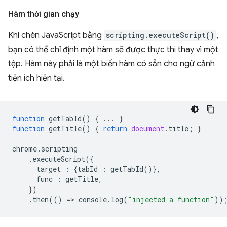
Hàm thời gian chạy
Khi chèn JavaScript bằng
scripting.executeScript()
,
bạn có thể chỉ định một hàm sẽ được thực thi thay vì một
tệp. Hàm này phải là một biến hàm có sẵn cho ngữ cảnh
tiện ích hiện tại.
function
getTabId
()
{
...
}
function
getTitle
()
{
return
document
.
title
;
}
chrome
.
scripting
.
executeScript
({
target
:
{
tabId
:
getTabId
()},
func
:
getTitle
,
})
.
then
(()
=
>
console
.
log
(
"injected a function"
))