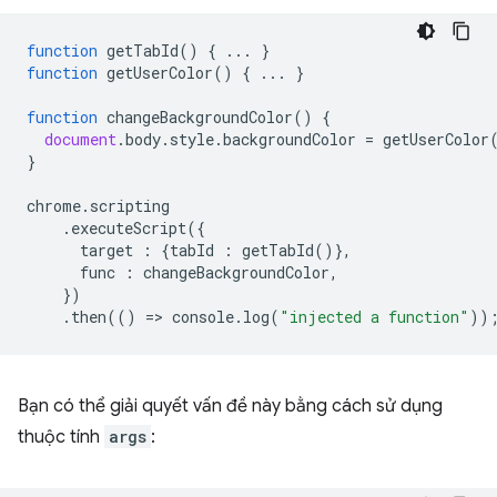
function
getTabId
()
{
...
}
function
getUserColor
()
{
...
}
function
changeBackgroundColor
()
{
document
.
body
.
style
.
backgroundColor
=
getUserColor
}
chrome
.
scripting
.
executeScript
({
target
:
{
tabId
:
getTabId
()},
func
:
changeBackgroundColor
,
})
.
then
(()
=
>
console
.
log
(
"injected a function"
))
Bạn có thể giải quyết vấn đề này bằng cách sử dụng
thuộc tính
args
: