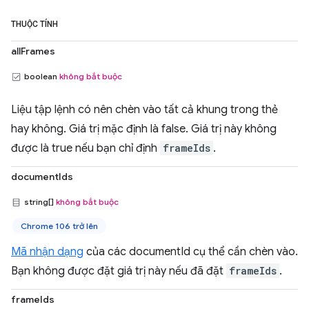
THUỘC TÍNH
allFrames
boolean
không bắt buộc
Liệu tập lệnh có nên chèn vào tất cả khung trong thẻ
hay không. Giá trị mặc định là false. Giá trị này không
được là true nếu bạn chỉ định
frameIds
.
documentIds
string[]
không bắt buộc
Chrome 106 trở lên
Mã nhận dạng
của các documentId cụ thể cần chèn vào.
Bạn không được đặt giá trị này nếu đã đặt
frameIds
.
frameIds