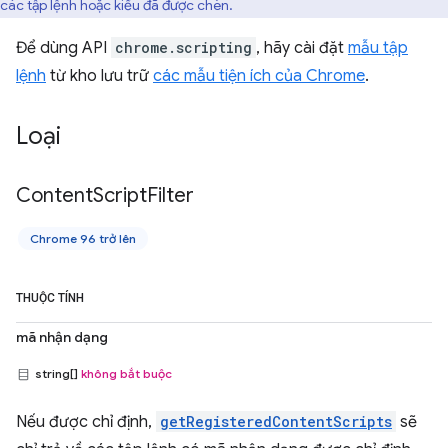
các tập lệnh hoặc kiểu đã được chèn.
Để dùng API
chrome.scripting
, hãy cài đặt
mẫu tập
lệnh
từ kho lưu trữ
các mẫu tiện ích của Chrome
.
Loại
Content
Script
Filter
Chrome 96 trở lên
THUỘC TÍNH
mã nhận dạng
string[]
không bắt buộc
Nếu được chỉ định,
getRegisteredContentScripts
sẽ