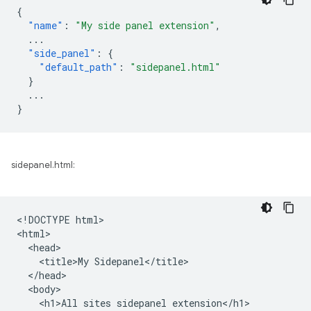
{
"name"
:
"My side panel extension"
,
...
"side_panel"
:
{
"default_path"
:
"sidepanel.html"
}
...
}
sidepanel.html:
<!DOCTYPE html>

<html>

  <head>

    <title>My Sidepanel</title>

  </head>

  <body>

    <h1>All sites sidepanel extension</h1>
