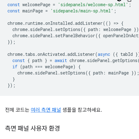
const
welcomePage
=
'sidepanels/welcome-sp.html'
;
const
mainPage
=
'sidepanels/main-sp.html'
;
chrome
.
runtime
.
onInstalled
.
addListener
(()
=
>
{
chrome
.
sidePanel
.
setOptions
({
path
:
welcomePage
}
chrome
.
sidePanel
.
setPanelBehavior
({
openPanelOnAct
});
chrome
.
tabs
.
onActivated
.
addListener
(
async
({
tabId
}
const
{
path
}
=
await
chrome
.
sidePanel
.
getOptions
if
(
path
===
welcomePage
)
{
chrome
.
sidePanel
.
setOptions
({
path
:
mainPage
})
}
});
전체 코드는
여러 측면 패널
샘플을 참고하세요.
측면 패널 사용자 환경