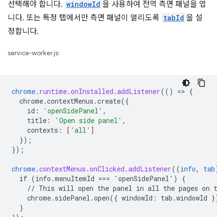
선택해야 합니다.
windowId
을 사용하여 전역 측면 패널을 엽
니다. 또는 특정 탭에서만 측면 패널이 열리도록
tabId
을 설
정합니다.
service-worker.js:
chrome
.
runtime
.
onInstalled
.
addListener
(()
=
>
{
chrome.contextMenus.create({
id
:
'openSidePanel'
,
title
:
'Open side panel'
,
contexts
:
[
'all'
]
}
);
}
);
chrome
.
contextMenus
.
onClicked
.
addListener
((
info
,
tab
if
(info.menuItemId
===
'openSidePanel')
{
//
This
will
open
the
panel
in
all
the
pages
on
chrome.sidePanel.open({
windowId
:
tab
.
windowId
}
}