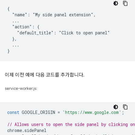
{

  "name": "My side panel extension",

  ...

  "action": {

    "default_title": "Click to open panel"

  },

  ...

이제 이전 예에 다음 코드를 추가합니다.
service-worker.js:
const
GOOGLE_ORIGIN
=
'https://www.google.com'
;
// Allows users to open the side panel by clicking on
chrome
.
sidePanel