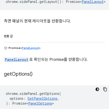
chrome
.
sidePanel
.
getLayout
()
:
Promise<
PanelLayout
>
측면 패널의 현재 레이아웃을 반환합니다.
반환 값
Promise<
PanelLayout
>
PanelLayout
로 확인되는 Promise를 반환합니다.
get
Options(
)
chrome
.
sidePanel
.
getOptions
(
options
:
GetPanelOptions
,
)
:
Promise<
PanelOptions
>