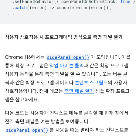
.
setPanelBehavior
({
openPanelOnActionClick
:
true
}
.
catch
((
error
)
=
>
console
.
error
(
error
));
...
사용자 상호작용 시 프로그래매틱 방식으로 측면 패널 열기
Chrome 116에서는
sidePanel.open()
이 도입됩니다. 이를
통해 확장 프로그램은
작업 아이콘 클릭
과 같은 확장 프로그램
사용자 동작을 통해 측면 패널을 열 수 있습니다. 또는 버튼 클
릭과 같은 확장 프로그램 페이지나
콘텐츠 스크립트
의 사용자
상호작용입니다. 전체 데모는
측면 패널 열기
샘플 확장 프로그
램을 참고하세요.
다음 코드는 사용자가 컨텍스트 메뉴를 클릭할 때 현재 창에서
전역 측면 패널을 여는 방법을 보여줍니다.
sidePanel.open()
를 사용할 때는 열려야 하는 컨텍스트를