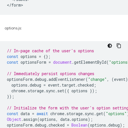
options.js:
// In-page cache of the user's options
const
options
=
{};
const
optionsForm
=
document
.
getElementById
(
"options
// Immediately persist options changes
optionsForm
.
debug
.
addEventListener
(
"change"
,
(
event
)
options
.
debug
=
event
.
target
.
checked
;
chrome
.
storage
.
sync
.
set
({
options
});
});
// Initialize the form with the user's option settin
const
data
=
await
chrome
.
storage
.
sync
.
get
(
"options"
Object
.
assign
(
options
,
data
.
options
);
optionsForm
.
debug
.
checked
=
Boolean
(
options
.
debug
);