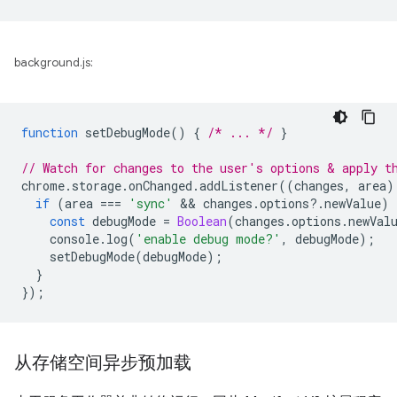
background.js:
function
setDebugMode
()
{
/* ... */
}
// Watch for changes to the user's options & apply t
chrome
.
storage
.
onChanged
.
addListener
((
changes
,
area
)
if
(
area
===
'sync'
 && 
changes
.
options
?
.
newValue
)
const
debugMode
=
Boolean
(
changes
.
options
.
newVal
console
.
log
(
'enable debug mode?'
,
debugMode
);
setDebugMode
(
debugMode
);
}
});
从存储空间异步预加载