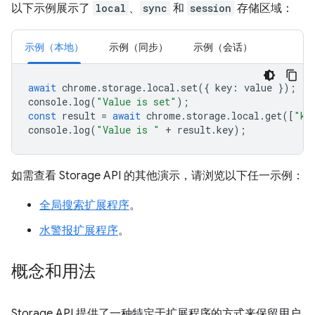
以下示例展示了
local
、
sync
和
session
存储区域：
示例（本地）
示例（同步）
示例（会话）
await
chrome
.
storage
.
local
.
set
({
key
:
value
});
console
.
log
(
"Value is set"
);
const
result
=
await
chrome
.
storage
.
local
.
get
([
"ke
console
.
log
(
"Value is "
+
result
.
key
);
如需查看 Storage API 的其他演示，请浏览以下任一示例：
全局搜索扩展程序
。
水警报扩展程序
。
概念和用法
Storage API 提供了一种特定于扩展程序的方式来保留用户