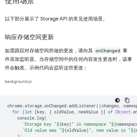
使用场景
以下部分展示了 Storage API 的常见使用场景。
响应存储空间更新
如需跟踪对存储空间所做的更改，请向其
onChanged
事
件添加监听器。当存储空间中的任何内容发生更改时，该事
件会触发。示例代码会监听这些更改：
background.js:
chrome
.
storage
.
onChanged
.
addListener
((
changes
,
names
for
(
let
[
key
,
{
oldValue
,
newValue
}]
of
Object
.
e
console
.
log
(
`Storage key "
${
key
}
" in namespace "
${
namespac
`Old value was "
${
oldValue
}
", new value is "
${
);