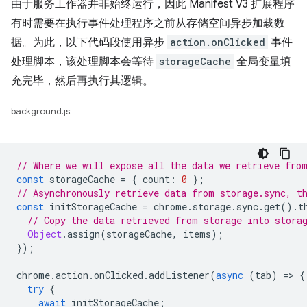
由于服务工作器并非始终运行，因此 Manifest V3 扩展程序
有时需要在执行事件处理程序之前从存储空间异步加载数
据。为此，以下代码段使用异步
action.onClicked
事件
处理脚本，该处理脚本会等待
storageCache
全局变量填
充完毕，然后再执行其逻辑。
background.js:
// Where we will expose all the data we retrieve fro
const
storageCache
=
{
count
:
0
};
// Asynchronously retrieve data from storage.sync, t
const
initStorageCache
=
chrome
.
storage
.
sync
.
get
().
t
// Copy the data retrieved from storage into stora
Object
.
assign
(
storageCache
,
items
);
});
chrome
.
action
.
onClicked
.
addListener
(
async
(
tab
)
=
>
{
try
{
await
initStorageCache
;