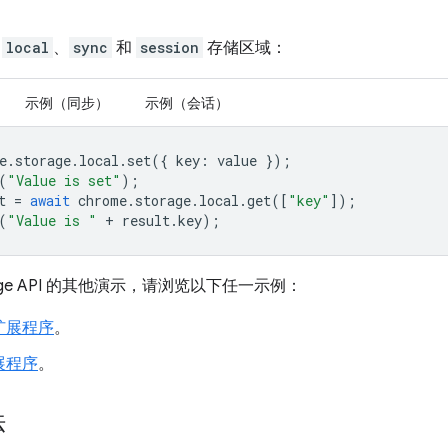
了
local
、
sync
和
session
存储区域：
示例（同步）
示例（会话）
e
.
storage
.
local
.
set
({
key
:
value
});
(
"Value is set"
);
t
=
await
chrome
.
storage
.
local
.
get
([
"key"
]);
(
"Value is "
+
result
.
key
);
age API 的其他演示，请浏览以下任一示例：
扩展程序
。
展程序
。
法