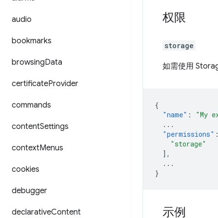
权限
audio
bookmarks
storage
browsing
Data
如需使用 Stor
certificate
Provider
commands
{
"name"
:
"My e
...
content
Settings
"permissions"
"storage"
context
Menus
],
...
cookies
}
debugger
示例
declarative
Content