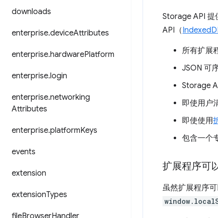
downloads
Storage 
API（
IndexedD
enterprise
.
device
Attributes
所有扩展程序
enterprise
.
hardware
Platform
JSON 
enterprise
.
login
Stora
enterprise
.
networking
即使用户
Attributes
即使使用
enterprise
.
platform
Keys
包含一个
events
扩展程序可以使
extension
虽然扩展程序可
extension
Types
window.local
file
Browser
Handler