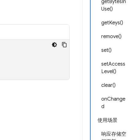
getBytesIn
Use()
getKeys()
remove()
set()
setAccess
Level()
clear()
onChange
d
使用场景
响应存储空