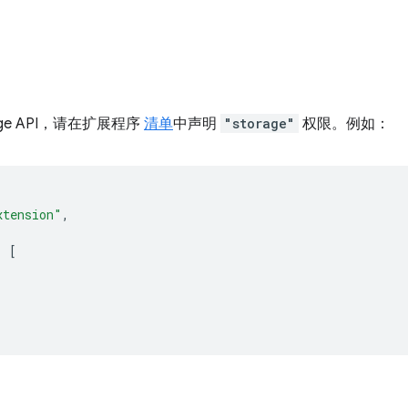
age API，请在扩展程序
清单
中声明
"storage"
权限。例如：
xtension"
,
:
[