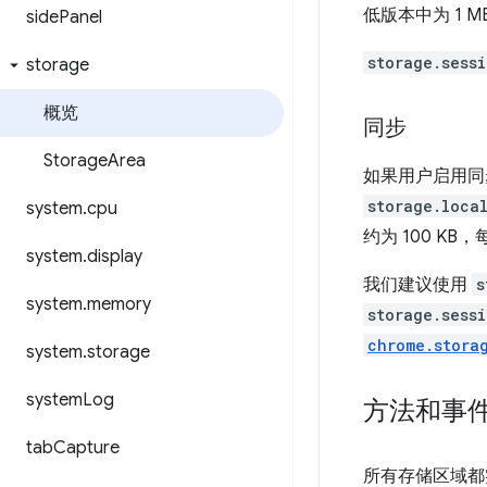
低版本中为 1 M
side
Panel
storage.sess
storage
概览
同步
Storage
Area
如果用户启用同
storage.loca
system
.
cpu
约为 100 KB，
system
.
display
我们建议使用
s
system
.
memory
storage.sess
chrome.stora
system
.
storage
system
Log
方法和事
tab
Capture
所有存储区域