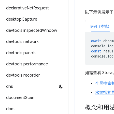
declarative
Net
Request
以下示例展示
desktop
Capture
示例（本地）
devtools
.
inspected
Window
await
chrom
devtools
.
network
console
.
log
const
resul
devtools
.
panels
console
.
log
devtools
.
performance
如需查看 Stor
devtools
.
recorder
全局搜索
dns
水警报扩
document
Scan
概念和用
dom