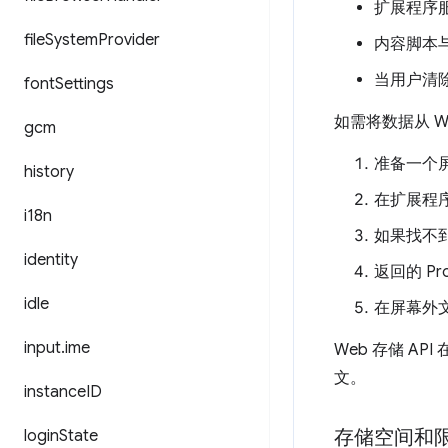
扩展程序服务
file
System
Provider
内容脚本
当用户清除
font
Settings
如需将数据从 We
gcm
准备一个
history
在扩展程序 
i18n
如果找不
identity
返回的 Pr
idle
在屏幕外
input
.
ime
Web 存储 
文。
instance
ID
存储空间和
login
State