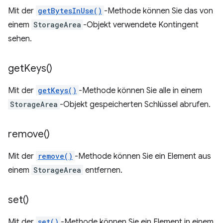
Mit der
getBytesInUse()
-Methode können Sie das von
einem
StorageArea
-Objekt verwendete Kontingent
sehen.
get
Keys(
)
Mit der
getKeys()
-Methode können Sie alle in einem
StorageArea
-Objekt gespeicherten Schlüssel abrufen.
remove(
)
Mit der
remove()
-Methode können Sie ein Element aus
einem
StorageArea
entfernen.
set(
)
Mit der
set()
-Methode können Sie ein Element in einem