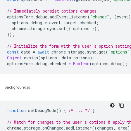
// Immediately persist options changes
optionsForm
.
debug
.
addEventListener
(
"change"
,
(
event
)
options
.
debug
=
event
.
target
.
checked
;
chrome
.
storage
.
sync
.
set
({
options
});
});
// Initialize the form with the user's option settin
const
data
=
await
chrome
.
storage
.
sync
.
get
(
"options"
Object
.
assign
(
options
,
data
.
options
);
optionsForm
.
debug
.
checked
=
Boolean
(
options
.
debug
);
background.js:
function
setDebugMode
()
{
/* ... */
}
// Watch for changes to the user's options & apply t
chrome
.
storage
.
onChanged
.
addListener
((
changes
,
area
)