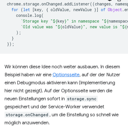
chrome
.
storage
.
onChanged
.
addListener
((
changes
,
names
for
(
let
[
key
,
{
oldValue
,
newValue
}]
of
Object
.
e
console
.
log
(
`Storage key "
${
key
}
" in namespace "
${
namespac
`Old value was "
${
oldValue
}
", new value is "
${
);
}
});
Wir können diese Idee noch weiter ausbauen. In diesem
Beispiel haben wir eine
Optionsseite
, auf der der Nutzer
einen Debugmodus aktivieren kann (Implementierung
hier nicht gezeigt). Auf der Optionsseite werden die
neuen Einstellungen sofort in
storage.sync
gespeichert und der Service-Worker verwendet
storage.onChanged
, um die Einstellung so schnell wie
möglich anzuwenden.