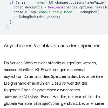
if
(
area
===
'sync'
 && 
changes
.
options
?
.
newValue
)
const
debugMode
=
Boolean
(
changes
.
options
.
newVal
console
.
log
(
'enable debug mode?'
,
debugMode
);
setDebugMode
(
debugMode
);
}
});
Asynchrones Vorabladen aus dem Speicher
Da Service-Worker nicht ständig ausgeführt werden,
müssen Manifest V3-Erweiterungen manchmal
asynchron Daten aus dem Speicher laden, bevor sie ihre
Ereignishandler ausführen. Dazu verwendet der
folgende Code-Snippet einen asynchronen
action.onClicked
-Event-Handler, der wartet, bis die
globale Variable
storageCache
gefüllt ist, bevor er seine