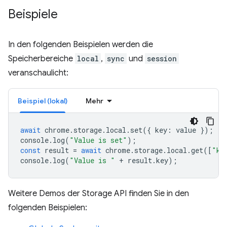
Beispiele
In den folgenden Beispielen werden die
Speicherbereiche
local
,
sync
und
session
veranschaulicht:
Beispiel (lokal)
Mehr
await
chrome
.
storage
.
local
.
set
({
key
:
value
});
console
.
log
(
"Value is set"
);
const
result
=
await
chrome
.
storage
.
local
.
get
([
"ke
console
.
log
(
"Value is "
+
result
.
key
);
Weitere Demos der Storage API finden Sie in den
folgenden Beispielen: