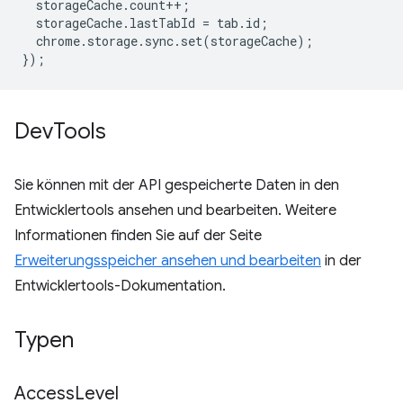
storageCache
.
count
++
;
storageCache
.
lastTabId
=
tab
.
id
;
chrome
.
storage
.
sync
.
set
(
storageCache
);
});
Dev
Tools
Sie können mit der API gespeicherte Daten in den
Entwicklertools ansehen und bearbeiten. Weitere
Informationen finden Sie auf der Seite
Erweiterungsspeicher ansehen und bearbeiten
in der
Entwicklertools-Dokumentation.
Typen
Access
Level