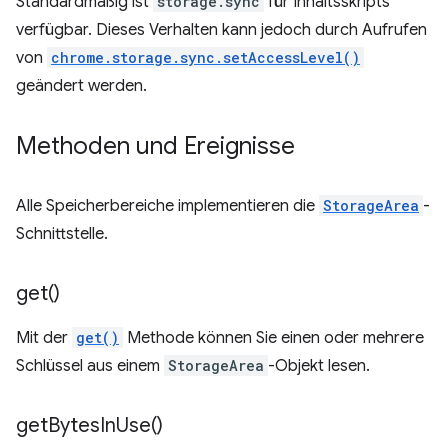
Standardmäßig ist
storage.sync
für Inhaltsskripts
verfügbar. Dieses Verhalten kann jedoch durch Aufrufen
von
chrome.storage.sync.setAccessLevel()
geändert werden.
Methoden und Ereignisse
Alle Speicherbereiche implementieren die
StorageArea
-
Schnittstelle.
get(
)
Mit der
get()
Methode können Sie einen oder mehrere
Schlüssel aus einem
StorageArea
-Objekt lesen.
get
Bytes
In
Use(
)