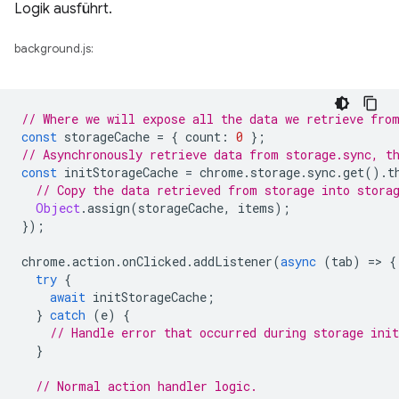
Logik ausführt.
background.js:
// Where we will expose all the data we retrieve fro
const
storageCache
=
{
count
:
0
};
// Asynchronously retrieve data from storage.sync, t
const
initStorageCache
=
chrome
.
storage
.
sync
.
get
().
t
// Copy the data retrieved from storage into stora
Object
.
assign
(
storageCache
,
items
);
});
chrome
.
action
.
onClicked
.
addListener
(
async
(
tab
)
=
>
{
try
{
await
initStorageCache
;
}
catch
(
e
)
{
// Handle error that occurred during storage init
}
// Normal action handler logic.