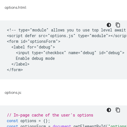
options.html:
<!-- type="module" allows you to use top level await 
<script defer src="options.js" type="module"></script
<form id="optionsForm">

  <label for="debug">

    <input type="checkbox" name="debug" id="debug">

    Enable debug mode

  </label>

options.js:
// In-page cache of the user's options
const
options
=
{};
const
optionsForm
=
document
.
getElementById
(
"options