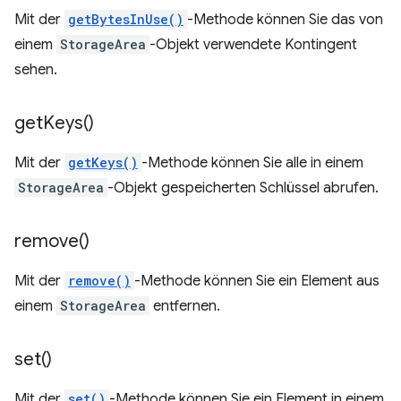
Mit der
getBytesInUse()
-Methode können Sie das von
einem
StorageArea
-Objekt verwendete Kontingent
sehen.
get
Keys(
)
Mit der
getKeys()
-Methode können Sie alle in einem
StorageArea
-Objekt gespeicherten Schlüssel abrufen.
remove(
)
Mit der
remove()
-Methode können Sie ein Element aus
einem
StorageArea
entfernen.
set(
)
Mit der
set()
-Methode können Sie ein Element in einem