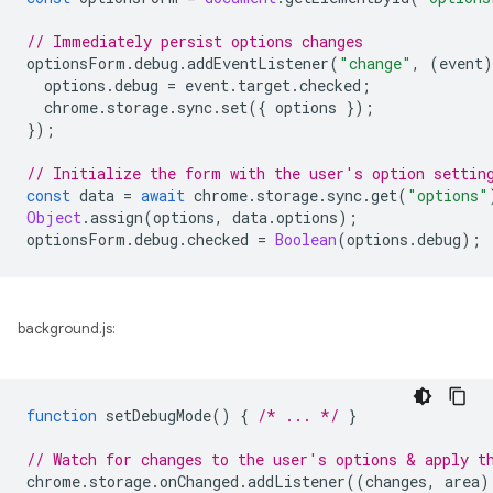
// Immediately persist options changes
optionsForm
.
debug
.
addEventListener
(
"change"
,
(
event
)
options
.
debug
=
event
.
target
.
checked
;
chrome
.
storage
.
sync
.
set
({
options
});
});
// Initialize the form with the user's option settin
const
data
=
await
chrome
.
storage
.
sync
.
get
(
"options"
Object
.
assign
(
options
,
data
.
options
);
optionsForm
.
debug
.
checked
=
Boolean
(
options
.
debug
);
background.js:
function
setDebugMode
()
{
/* ... */
}
// Watch for changes to the user's options & apply t
chrome
.
storage
.
onChanged
.
addListener
((
changes
,
area
)