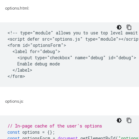
options.html:
<!-- type="module" allows you to use top level await 
<script defer src="options.js" type="module"></script
<form id="optionsForm">

  <label for="debug">

    <input type="checkbox" name="debug" id="debug">

    Enable debug mode

  </label>

options.js:
// In-page cache of the user's options
const
options
=
{};
const
optionsForm
=
document
.
getElementById
(
"options