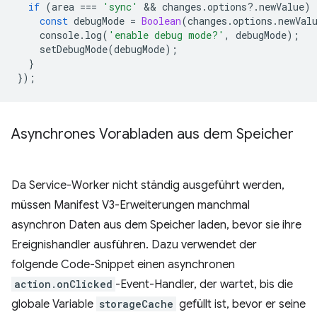
if
(
area
===
'sync'
 && 
changes
.
options
?
.
newValue
)
const
debugMode
=
Boolean
(
changes
.
options
.
newVal
console
.
log
(
'enable debug mode?'
,
debugMode
);
setDebugMode
(
debugMode
);
}
});
Asynchrones Vorabladen aus dem Speicher
Da Service-Worker nicht ständig ausgeführt werden,
müssen Manifest V3-Erweiterungen manchmal
asynchron Daten aus dem Speicher laden, bevor sie ihre
Ereignishandler ausführen. Dazu verwendet der
folgende Code-Snippet einen asynchronen
action.onClicked
-Event-Handler, der wartet, bis die
globale Variable
storageCache
gefüllt ist, bevor er seine