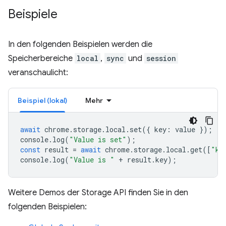
Beispiele
In den folgenden Beispielen werden die
Speicherbereiche
local
,
sync
und
session
veranschaulicht:
Beispiel (lokal)
Mehr
await
chrome
.
storage
.
local
.
set
({
key
:
value
});
console
.
log
(
"Value is set"
);
const
result
=
await
chrome
.
storage
.
local
.
get
([
"ke
console
.
log
(
"Value is "
+
result
.
key
);
Weitere Demos der Storage API finden Sie in den
folgenden Beispielen: