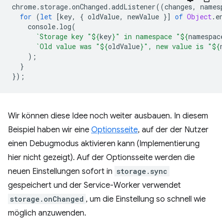
chrome
.
storage
.
onChanged
.
addListener
((
changes
,
names
for
(
let
[
key
,
{
oldValue
,
newValue
}]
of
Object
.
e
console
.
log
(
`Storage key "
${
key
}
" in namespace "
${
namespac
`Old value was "
${
oldValue
}
", new value is "
${
);
}
});
Wir können diese Idee noch weiter ausbauen. In diesem
Beispiel haben wir eine
Optionsseite
, auf der der Nutzer
einen Debugmodus aktivieren kann (Implementierung
hier nicht gezeigt). Auf der Optionsseite werden die
neuen Einstellungen sofort in
storage.sync
gespeichert und der Service-Worker verwendet
storage.onChanged
, um die Einstellung so schnell wie
möglich anzuwenden.