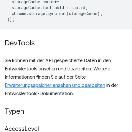
storageCache
.
count
++
;
storageCache
.
lastTabId
=
tab
.
id
;
chrome
.
storage
.
sync
.
set
(
storageCache
);
});
Dev
Tools
Sie können mit der API gespeicherte Daten in den
Entwicklertools ansehen und bearbeiten. Weitere
Informationen finden Sie auf der Seite
Erweiterungsspeicher ansehen und bearbeiten
in der
Entwicklertools-Dokumentation.
Typen
Access
Level