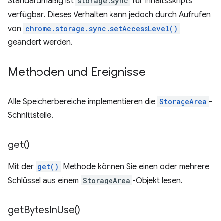
Standardmäßig ist
storage.sync
für Inhaltsskripts
verfügbar. Dieses Verhalten kann jedoch durch Aufrufen
von
chrome.storage.sync.setAccessLevel()
geändert werden.
Methoden und Ereignisse
Alle Speicherbereiche implementieren die
StorageArea
-
Schnittstelle.
get(
)
Mit der
get()
Methode können Sie einen oder mehrere
Schlüssel aus einem
StorageArea
-Objekt lesen.
get
Bytes
In
Use(
)