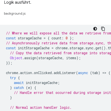
Logik ausführt.
background.js:
// Where we will expose all the data we retrieve fro
const
storageCache
=
{
count
:
0
};
// Asynchronously retrieve data from storage.sync, t
const
initStorageCache
=
chrome
.
storage
.
sync
.
get
().
t
// Copy the data retrieved from storage into stora
Object
.
assign
(
storageCache
,
items
);
});
chrome
.
action
.
onClicked
.
addListener
(
async
(
tab
)
=
>
{
try
{
await
initStorageCache
;
}
catch
(
e
)
{
// Handle error that occurred during storage init
}
// Normal action handler logic.