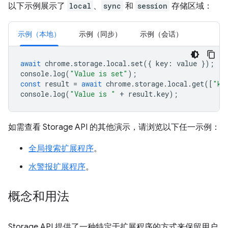
以下示例展示了
local
、
sync
和
session
存储区域：
示例（本地）
示例（同步）
示例（会话）
await
chrome
.
storage
.
local
.
set
({
key
:
value
});
console
.
log
(
"Value is set"
);
const
result
=
await
chrome
.
storage
.
local
.
get
([
"ke
console
.
log
(
"Value is "
+
result
.
key
);
如需查看 Storage API 的其他演示，请浏览以下任一示例：
全局搜索扩展程序
。
水警报扩展程序
。
概念和用法
Storage API 提供了一种特定于扩展程序的方式来保留用户