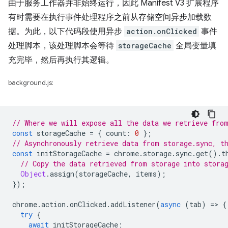
由于服务工作器并非始终运行，因此 Manifest V3 扩展程序
有时需要在执行事件处理程序之前从存储空间异步加载数
据。为此，以下代码段使用异步
action.onClicked
事件
处理脚本，该处理脚本会等待
storageCache
全局变量填
充完毕，然后再执行其逻辑。
background.js:
// Where we will expose all the data we retrieve fro
const
storageCache
=
{
count
:
0
};
// Asynchronously retrieve data from storage.sync, t
const
initStorageCache
=
chrome
.
storage
.
sync
.
get
().
t
// Copy the data retrieved from storage into stora
Object
.
assign
(
storageCache
,
items
);
});
chrome
.
action
.
onClicked
.
addListener
(
async
(
tab
)
=
>
{
try
{
await
initStorageCache
;