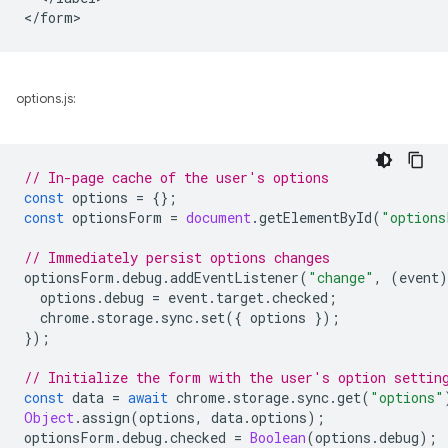
options.js:
// In-page cache of the user's options
const
options
=
{};
const
optionsForm
=
document
.
getElementById
(
"options
// Immediately persist options changes
optionsForm
.
debug
.
addEventListener
(
"change"
,
(
event
)
options
.
debug
=
event
.
target
.
checked
;
chrome
.
storage
.
sync
.
set
({
options
});
});
// Initialize the form with the user's option settin
const
data
=
await
chrome
.
storage
.
sync
.
get
(
"options"
Object
.
assign
(
options
,
data
.
options
);
optionsForm
.
debug
.
checked
=
Boolean
(
options
.
debug
);