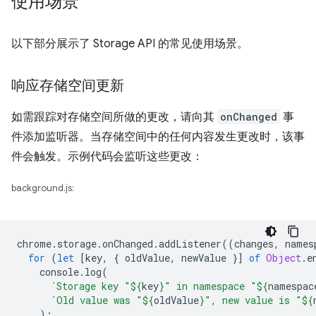
使用场景
以下部分展示了 Storage API 的常见使用场景。
响应存储空间更新
如需跟踪对存储空间所做的更改，请向其
onChanged
事
件添加监听器。当存储空间中的任何内容发生更改时，该事
件会触发。示例代码会监听这些更改：
background.js:
chrome
.
storage
.
onChanged
.
addListener
((
changes
,
names
for
(
let
[
key
,
{
oldValue
,
newValue
}]
of
Object
.
e
console
.
log
(
`Storage key "
${
key
}
" in namespace "
${
namespac
`Old value was "
${
oldValue
}
", new value is "
${
);