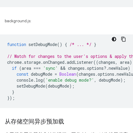
background.js:
function
setDebugMode
()
{
/* ... */
}
// Watch for changes to the user's options & apply t
chrome
.
storage
.
onChanged
.
addListener
((
changes
,
area
)
if
(
area
===
'sync'
 && 
changes
.
options
?
.
newValue
)
const
debugMode
=
Boolean
(
changes
.
options
.
newVal
console
.
log
(
'enable debug mode?'
,
debugMode
);
setDebugMode
(
debugMode
);
}
});
从存储空间异步预加载