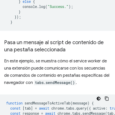
}
else
{
console
.
log
(
"Success."
);
}
});
}
Pasa un mensaje al script de contenido de
una pestaña seleccionada
En este ejemplo, se muestra cómo el service worker de
una extensión puede comunicarse con los secuencias
de comandos de contenido en pestañas específicas del
navegador con
tabs.sendMessage()
.
function
sendMessageToActiveTab
(
message
)
{
const
[
tab
]
=
await
chrome
.
tabs
.
query
({
active
:
tr
const
response
=
await
chrome
.
tabs
.
sendMessage
(
tab