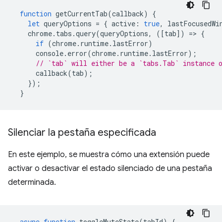
function
getCurrentTab
(
callback
)
{
let
queryOptions
=
{
active
:
true
,
lastFocusedWi
chrome
.
tabs
.
query
(
queryOptions
,
([
tab
])
=
>
{
if
(
chrome
.
runtime
.
lastError
)
console
.
error
(
chrome
.
runtime
.
lastError
);
// `tab` will either be a `tabs.Tab` instance 
callback
(
tab
);
});
}
Silenciar la pestaña especificada
En este ejemplo, se muestra cómo una extensión puede
activar o desactivar el estado silenciado de una pestaña
determinada.
async
function
toggleMuteState
(
tabId
)
{