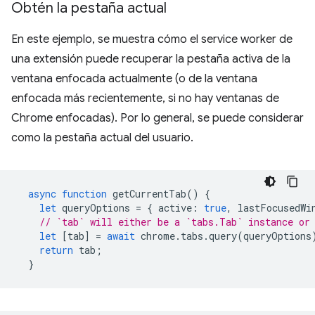
Obtén la pestaña actual
En este ejemplo, se muestra cómo el service worker de
una extensión puede recuperar la pestaña activa de la
ventana enfocada actualmente (o de la ventana
enfocada más recientemente, si no hay ventanas de
Chrome enfocadas). Por lo general, se puede considerar
como la pestaña actual del usuario.
async
function
getCurrentTab
()
{
let
queryOptions
=
{
active
:
true
,
lastFocusedWi
// `tab` will either be a `tabs.Tab` instance or
let
[
tab
]
=
await
chrome
.
tabs
.
query
(
queryOptions
return
tab
;
}