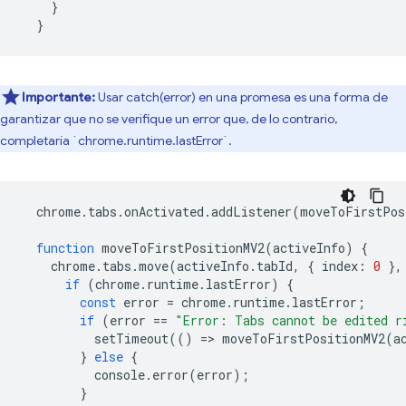
}
}
Importante:
Usar catch(error) en una promesa es una forma de
garantizar que no se verifique un error que, de lo contrario,
completaría `chrome.runtime.lastError`.
chrome
.
tabs
.
onActivated
.
addListener
(
moveToFirstPos
function
moveToFirstPositionMV2
(
activeInfo
)
{
chrome
.
tabs
.
move
(
activeInfo
.
tabId
,
{
index
:
0
},
if
(
chrome
.
runtime
.
lastError
)
{
const
error
=
chrome
.
runtime
.
lastError
;
if
(
error
==
"Error: Tabs cannot be edited r
setTimeout
(()
=
>
moveToFirstPositionMV2
(
a
}
else
{
console
.
error
(
error
);
}