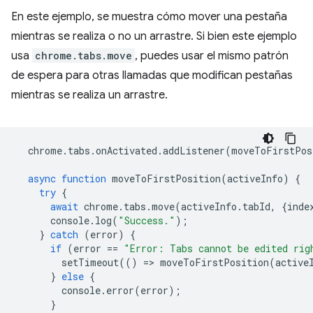
En este ejemplo, se muestra cómo mover una pestaña
mientras se realiza o no un arrastre. Si bien este ejemplo
usa
chrome.tabs.move
, puedes usar el mismo patrón
de espera para otras llamadas que modifican pestañas
mientras se realiza un arrastre.
chrome
.
tabs
.
onActivated
.
addListener
(
moveToFirstPos
async
function
moveToFirstPosition
(
activeInfo
)
{
try
{
await
chrome
.
tabs
.
move
(
activeInfo
.
tabId
,
{
inde
console
.
log
(
"Success."
);
}
catch
(
error
)
{
if
(
error
==
"Error: Tabs cannot be edited rig
setTimeout
(()
=
>
moveToFirstPosition
(
active
}
else
{
console
.
error
(
error
);
}