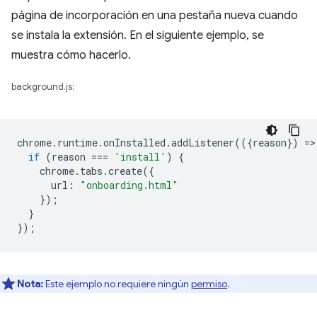
página de incorporación en una pestaña nueva cuando
se instala la extensión. En el siguiente ejemplo, se
muestra cómo hacerlo.
background.js:
chrome
.
runtime
.
onInstalled
.
addListener
(({
reason
})
=
>
if
(
reason
===
'install'
)
{
chrome
.
tabs
.
create
({
url
:
"onboarding.html"
});
}
});
Nota:
Este ejemplo no requiere ningún
permiso
.