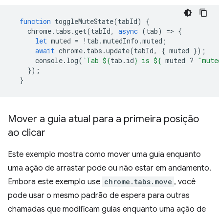
function
toggleMuteState
(
tabId
)
{
chrome
.
tabs
.
get
(
tabId
,
async
(
tab
)
=
>
{
let
muted
=
!
tab
.
mutedInfo
.
muted
;
await
chrome
.
tabs
.
update
(
tabId
,
{
muted
});
console
.
log
(
`Tab 
${
tab
.
id
}
 is 
${
muted
?
"mute
});
}
Mover a guia atual para a primeira posição
ao clicar
Este exemplo mostra como mover uma guia enquanto
uma ação de arrastar pode ou não estar em andamento.
Embora este exemplo use
chrome.tabs.move
, você
pode usar o mesmo padrão de espera para outras
chamadas que modificam guias enquanto uma ação de