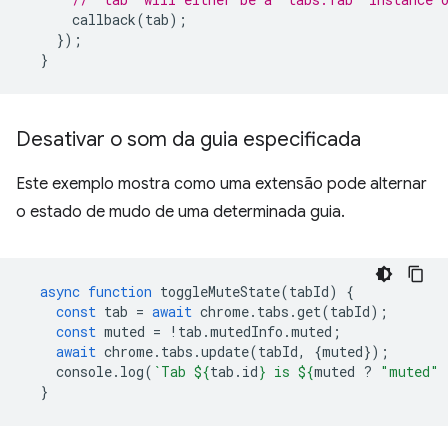
callback
(
tab
);
});
}
Desativar o som da guia especificada
Este exemplo mostra como uma extensão pode alternar
o estado de mudo de uma determinada guia.
async
function
toggleMuteState
(
tabId
)
{
const
tab
=
await
chrome
.
tabs
.
get
(
tabId
);
const
muted
=
!
tab
.
mutedInfo
.
muted
;
await
chrome
.
tabs
.
update
(
tabId
,
{
muted
});
console
.
log
(
`Tab 
${
tab
.
id
}
 is 
${
muted
?
"muted"
}