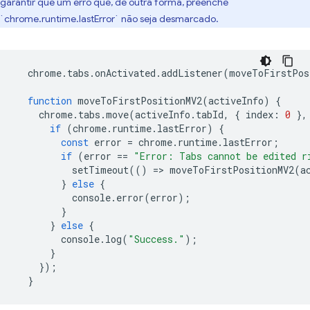
garantir que um erro que, de outra forma, preenche
`chrome.runtime.lastError` não seja desmarcado.
chrome
.
tabs
.
onActivated
.
addListener
(
moveToFirstPos
function
moveToFirstPositionMV2
(
activeInfo
)
{
chrome
.
tabs
.
move
(
activeInfo
.
tabId
,
{
index
:
0
},
if
(
chrome
.
runtime
.
lastError
)
{
const
error
=
chrome
.
runtime
.
lastError
;
if
(
error
==
"Error: Tabs cannot be edited r
setTimeout
(()
=
>
moveToFirstPositionMV2
(
a
}
else
{
console
.
error
(
error
);
}
}
else
{
console
.
log
(
"Success."
);
}
});
}