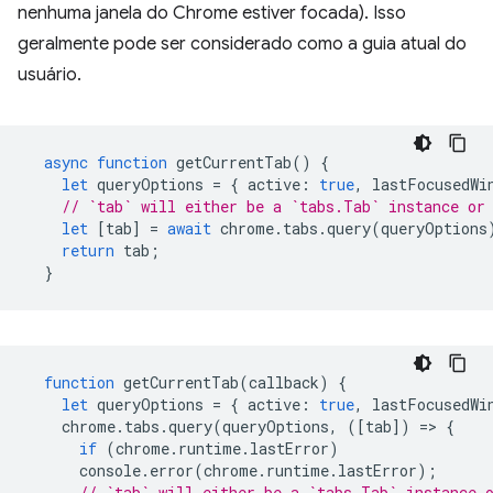
nenhuma janela do Chrome estiver focada). Isso
geralmente pode ser considerado como a guia atual do
usuário.
async
function
getCurrentTab
()
{
let
queryOptions
=
{
active
:
true
,
lastFocusedWi
// `tab` will either be a `tabs.Tab` instance or
let
[
tab
]
=
await
chrome
.
tabs
.
query
(
queryOptions
return
tab
;
}
function
getCurrentTab
(
callback
)
{
let
queryOptions
=
{
active
:
true
,
lastFocusedWi
chrome
.
tabs
.
query
(
queryOptions
,
([
tab
])
=
>
{
if
(
chrome
.
runtime
.
lastError
)
console
.
error
(
chrome
.
runtime
.
lastError
);
// `tab` will either be a `tabs.Tab` instance 