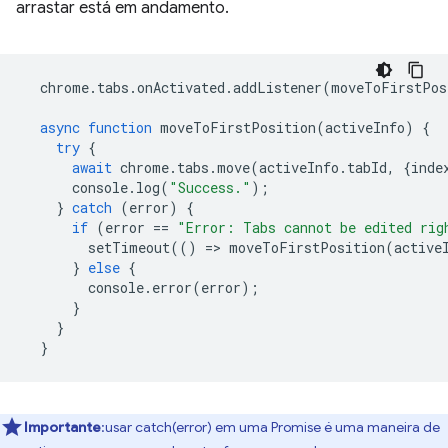
arrastar está em andamento.
chrome
.
tabs
.
onActivated
.
addListener
(
moveToFirstPos
async
function
moveToFirstPosition
(
activeInfo
)
{
try
{
await
chrome
.
tabs
.
move
(
activeInfo
.
tabId
,
{
inde
console
.
log
(
"Success."
);
}
catch
(
error
)
{
if
(
error
==
"Error: Tabs cannot be edited rig
setTimeout
(()
=
>
moveToFirstPosition
(
active
}
else
{
console
.
error
(
error
);
}
}
}
Importante
:usar catch(error) em uma Promise é uma maneira de