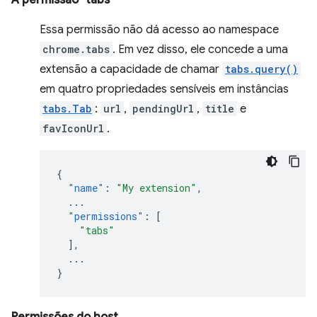
A permissão "tabs"
Essa permissão não dá acesso ao namespace
chrome.tabs
. Em vez disso, ele concede a uma
extensão a capacidade de chamar
tabs.query()
em quatro propriedades sensíveis em instâncias
tabs.Tab
:
url
,
pendingUrl
,
title
e
favIconUrl
.
{
"name"
:
"My extension"
,
...
"permissions"
:
[
"tabs"
],
...
}