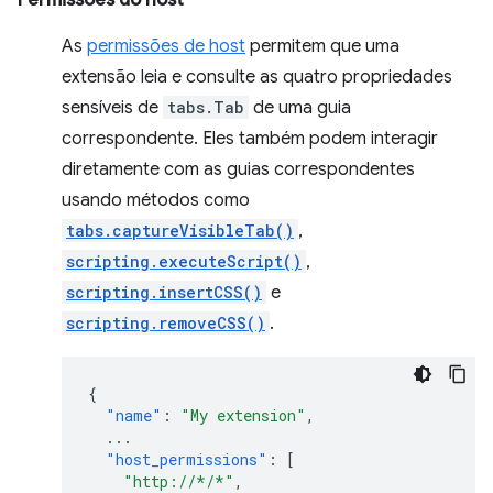
Permissões do host
As
permissões de host
permitem que uma
extensão leia e consulte as quatro propriedades
sensíveis de
tabs.Tab
de uma guia
correspondente. Eles também podem interagir
diretamente com as guias correspondentes
usando métodos como
tabs.captureVisibleTab()
,
scripting.executeScript()
,
scripting.insertCSS()
e
scripting.removeCSS()
.
{
"name"
:
"My extension"
,
...
"host_permissions"
:
[
"http://*/*"
,