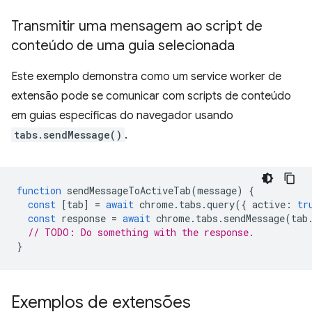
Transmitir uma mensagem ao script de
conteúdo de uma guia selecionada
Este exemplo demonstra como um service worker de
extensão pode se comunicar com scripts de conteúdo
em guias específicas do navegador usando
tabs.sendMessage()
.
function
sendMessageToActiveTab
(
message
)
{
const
[
tab
]
=
await
chrome
.
tabs
.
query
({
active
:
tr
const
response
=
await
chrome
.
tabs
.
sendMessage
(
tab
// TODO: Do something with the response.
}
Exemplos de extensões