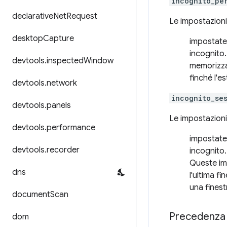
incognito_pe
declarative
Net
Request
Le impostazioni
desktop
Capture
impostate
incognito.
devtools
.
inspected
Window
memorizza
finché l'e
devtools
.
network
incognito_se
devtools
.
panels
Le impostazioni
devtools
.
performance
impostate
devtools
.
recorder
incognito.
Queste im
dns
l'ultima f
una finest
document
Scan
Precedenza
dom