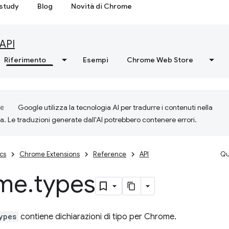
study
Blog
Novità di Chrome
API
Riferimento
Esempi
Chrome Web Store
Google utilizza la tecnologia AI per tradurre i contenuti nella
ta. Le traduzioni generate dall'AI potrebbero contenere errori.
cs
Chrome Extensions
Reference
API
Qu
me
.
types
ypes
contiene dichiarazioni di tipo per Chrome.