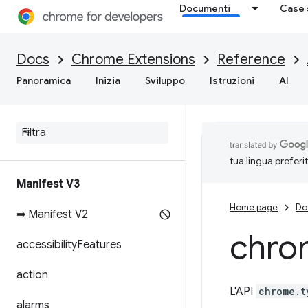
Documenti
Case 
Docs
Chrome Extensions
Reference
Panoramica
Inizia
Sviluppo
Istruzioni
AI
tua lingua preferi
Manifest V3
Home page
Do
➡ Manifest V2
chro
accessibility
Features
action
L'API
chrome.t
alarms