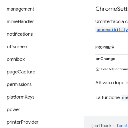
Chrome
Sett
management
mime
Handler
Un'interfaccia 
accessibilit
notifications
offscreen
PROPRIETÀ
onChange
omnibox
Event<functionv
page
Capture
Attivato dopo l
permissions
platform
Keys
La funzione
on
power
printer
Provider
(
callback
:
funct