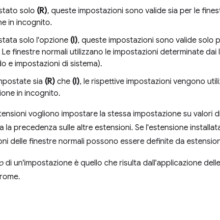
stato solo
(R)
, queste impostazioni sono valide sia per le fines
e in incognito.
stata solo l'opzione
(I)
, queste impostazioni sono valide solo pe
Le finestre normali utilizzano le impostazioni determinate dai live
o e impostazioni di sistema).
mpostate sia
(R)
che
(I)
, le rispettive impostazioni vengono util
ione in incognito.
ensioni vogliono impostare la stessa impostazione su valori div
a la precedenza sulle altre estensioni. Se l'estensione installa
oni delle finestre normali possono essere definite da estension
vo
di un'impostazione è quello che risulta dall'applicazione del
hrome.