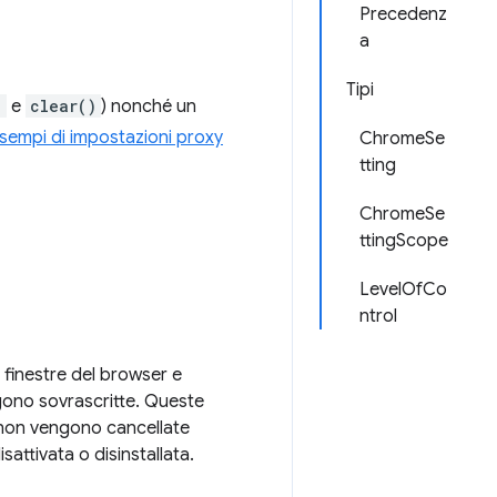
Precedenz
a
Tipi
)
e
clear()
) nonché un
sempi di impostazioni proxy
ChromeSe
tting
ChromeSe
ttingScope
LevelOfCo
ntrol
i finestre del browser e
ngono sovrascritte. Queste
 non vengono cancellate
sattivata o disinstallata.