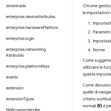
downloads
Chrome gestisce 
le impostazioni 
enterprise
.
device
Attributes
Impostazio
enterprise
.
hardware
Platform
Parametri
enterprise
.
login
Impostazio
enterprise
.
networking
Norme
Attributes
Come suggerisce
enterprise
.
platform
Keys
utilizzare la fu
questa impostaz
events
Come discusso i
extension
quelle di navig
extension
Types
criterio sostitu
normali
(R)
e per
file
Browser
Handler