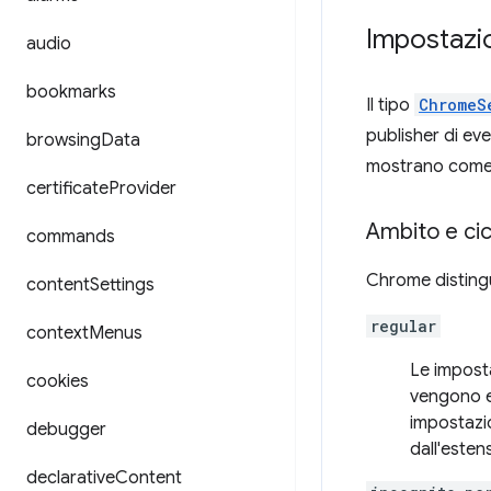
Impostazi
audio
bookmarks
Il tipo
ChromeS
publisher di eve
browsing
Data
mostrano come d
certificate
Provider
Ambito e cicl
commands
Chrome distingu
content
Settings
regular
context
Menus
Le impost
cookies
vengono er
impostazi
debugger
dall'esten
declarative
Content