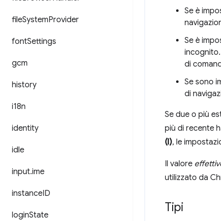
Se è impo
file
System
Provider
navigazion
Se è impo
font
Settings
incognito. 
gcm
di comand
Se sono i
history
di navigaz
i18n
Se due o più est
identity
più di recente h
(I)
, le impostazi
idle
Il valore
effetti
input
.
ime
utilizzato da C
instance
ID
Tipi
login
State