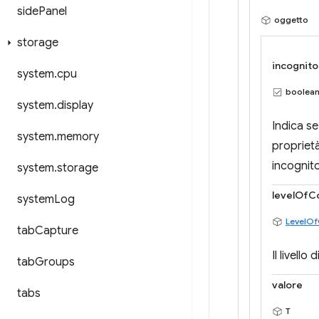
side
Panel
oggetto
storage
incognito
system
.
cpu
boolea
system
.
display
Indica se
system
.
memory
propriet
incognito
system
.
storage
levelOfC
system
Log
LevelOf
tab
Capture
Il livello
tab
Groups
valore
tabs
T