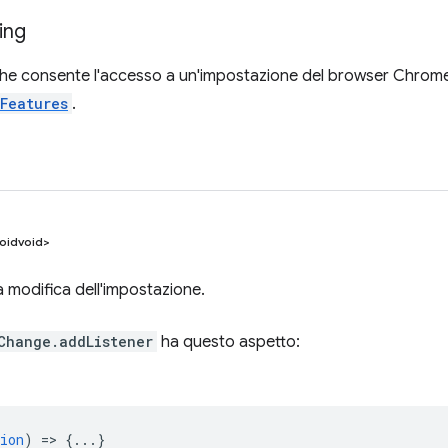
ing
che consente l'accesso a un'impostazione del browser Chrome
yFeatures
.
oidvoid>
a modifica dell'impostazione.
Change.addListener
ha questo aspetto:
ion
) => {...}