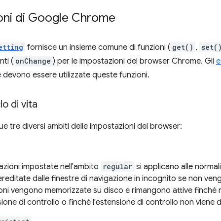
oni di Google Chrome
etting
fornisce un insieme comune di funzioni (
get()
,
set(
nti (
onChange
) per le impostazioni del browser Chrome. Gli
e
evono essere utilizzate queste funzioni.
o di vita
e tre diversi ambiti delle impostazioni del browser:
azioni impostate nell'ambito
regular
si applicano alle normal
editate dalle finestre di navigazione in incognito se non ve
oni vengono memorizzate su disco e rimangono attive finché
sione di controllo o finché l'estensione di controllo non viene di