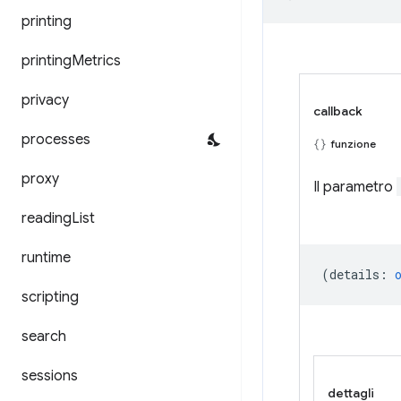
printing
printing
Metrics
privacy
callback
processes
funzione
proxy
Il parametro
reading
List
runtime
(
details
:
scripting
search
sessions
dettagli