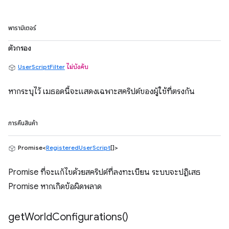
พารามิเตอร์
ตัวกรอง
UserScriptFilter
ไม่บังคับ
หากระบุไว้ เมธอดนี้จะแสดงเฉพาะสคริปต์ของผู้ใช้ที่ตรงกัน
การคืนสินค้า
Promise<
RegisteredUserScript
[]>
Promise ที่จะแก้ไขด้วยสคริปต์ที่ลงทะเบียน ระบบจะปฏิเสธ
Promise หากเกิดข้อผิดพลาด
get
World
Configurations(
)