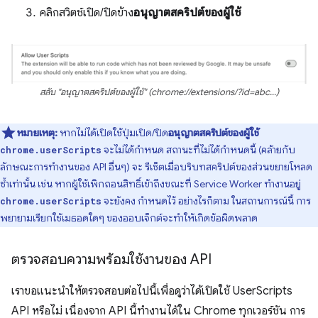
คลิกสวิตช์เปิด/ปิดข้าง
อนุญาตสคริปต์ของผู้ใช้
สลับ "อนุญาตสคริปต์ของผู้ใช้" (chrome://extensions/?id=abc...)
หมายเหตุ:
หากไม่ได้เปิดใช้ปุ่มเปิด/ปิด
อนุญาตสคริปต์ของผู้ใช้
จะไม่ได้กำหนด สถานะที่ไม่ได้กำหนดนี้ (คล้ายกับ
chrome.userScripts
ลักษณะการทำงานของ API อื่นๆ) จะ รีเซ็ตเมื่อบริบทสคริปต์ของส่วนขยายโหลด
ซ้ำเท่านั้น เช่น หากผู้ใช้เพิกถอนสิทธิ์เข้าถึงขณะที่ Service Worker ทำงานอยู่
จะยังคง กำหนดไว้ อย่างไรก็ตาม ในสถานการณ์นี้ การ
chrome.userScripts
พยายามเรียกใช้เมธอดใดๆ ของออบเจ็กต์จะทำให้เกิดข้อผิดพลาด
ตรวจสอบความพร้อมใช้งานของ API
เราขอแนะนำให้ตรวจสอบต่อไปนี้เพื่อดูว่าได้เปิดใช้ UserScripts
API หรือไม่ เนื่องจาก API นี้ทำงานได้ใน Chrome ทุกเวอร์ชัน การ