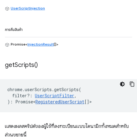
UserScriptInjection
การคืนสินค้า
Promise<
InjectionResult
[]>
get
Scripts(
)
chrome
.
userScripts
.
getScripts
(
filter?
:
UserScriptFilter
,
)
:
Promise<
RegisteredUserScript
[]
>
แสดงผลสคริปต์ของผู้ใช้ที่ลงทะเบียนแบบไดนามิกทั้งหมดสำหรับ
ส่วนขยายนี้