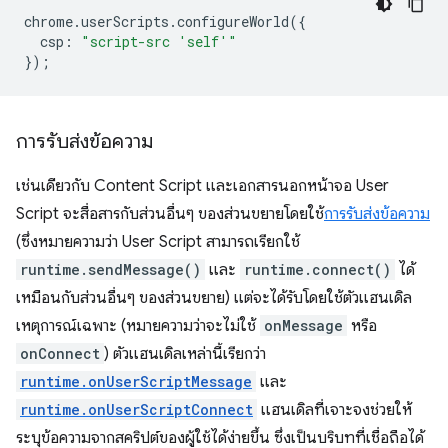
chrome
.
userScripts
.
configureWorld
({
csp
:
"script-src 'self'"
});
การรับส่งข้อความ
เช่นเดียวกับ Content Script และเอกสารนอกหน้าจอ User
Script จะสื่อสารกับส่วนอื่นๆ ของส่วนขยายโดยใช้
การรับส่งข้อความ
(ซึ่งหมายความว่า User Script สามารถเรียกใช้
runtime.sendMessage()
และ
runtime.connect()
ได้
เหมือนกับส่วนอื่นๆ ของส่วนขยาย) แต่จะได้รับโดยใช้ตัวแฮนเดิล
เหตุการณ์เฉพาะ (หมายความว่าจะไม่ใช้
onMessage
หรือ
onConnect
) ตัวแฮนเดิลเหล่านี้เรียกว่า
runtime.onUserScriptMessage
และ
runtime.onUserScriptConnect
แฮนเดิลที่เจาะจงช่วยให้
ระบุข้อความจากสคริปต์ของผู้ใช้ได้ง่ายขึ้น ซึ่งเป็นบริบทที่เชื่อถือได้