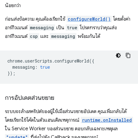
น้อยกว่า
ก่อนส่งข้อความ คุณต้องเรียกใช้
configureWorld()
โดยตั้งค่า
อาร์กิวเมนต์
messaging
เป็น
true
โปรดทราบว่าคุณส่ง
อาร์กิวเมนต์
csp
และ
messaging
พร้อมกันได้
chrome
.
userScripts
.
configureWorld
({
messaging
:
true
});
การอัปเดตส่วนขยาย
ระบบจะล้างสคริปต์ของผู้ใช้เมื่อส่วนขยายอัปเดต คุณเพิ่มกลับได้
โดยเรียกใช้โค้ดในตัวแฮนเดิลเหตุการณ์
runtime.onInstalled
ใน Service Worker ของส่วนขยาย ตอบกลับเฉพาะเหตุผล
"update"
ที่ส่งไปยัง Callback ของเหตุการณ์