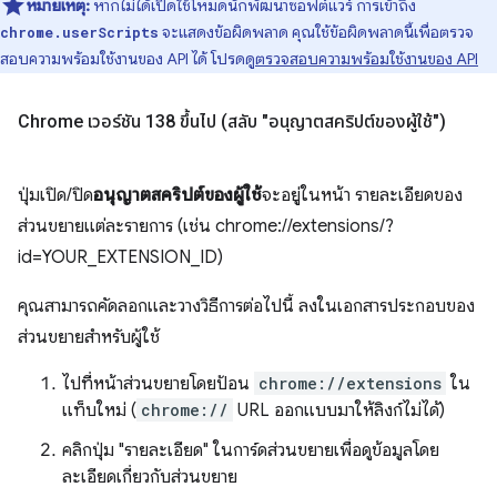
หมายเหตุ:
หากไม่ได้เปิดใช้โหมดนักพัฒนาซอฟต์แวร์ การเข้าถึง
จะแสดงข้อผิดพลาด คุณใช้ข้อผิดพลาดนี้เพื่อตรวจ
chrome.userScripts
สอบความพร้อมใช้งานของ API ได้ โปรดดู
ตรวจสอบความพร้อมใช้งานของ API
Chrome เวอร์ชัน 138 ขึ้นไป (สลับ "อนุญาตสคริปต์ของผู้ใช้")
ปุ่มเปิด/ปิด
อนุญาตสคริปต์ของผู้ใช้
จะอยู่ในหน้า รายละเอียดของ
ส่วนขยายแต่ละรายการ (เช่น chrome://extensions/?
id=YOUR_EXTENSION_ID)
คุณสามารถคัดลอกและวางวิธีการต่อไปนี้ ลงในเอกสารประกอบของ
ส่วนขยายสำหรับผู้ใช้
ไปที่หน้าส่วนขยายโดยป้อน
chrome://extensions
ใน
แท็บใหม่ (
chrome://
URL ออกแบบมาให้ลิงก์ไม่ได้)
คลิกปุ่ม "รายละเอียด" ในการ์ดส่วนขยายเพื่อดูข้อมูลโดย
ละเอียดเกี่ยวกับส่วนขยาย