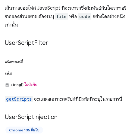
เส้นทางของไฟล์ JavaScript ที่จะแทรกซึ่งสัมพันธ์กับไดเรกทอรี
รากของส่วนขยาย ต้องระบุ
file
หรือ
code
อย่างใดอย่างหนึ่ง
เท่านั้น
User
Script
Filter
พร็อพเพอร์ตี้
รหัส
string[]
ไม่บังคับ
getScripts
จะแสดงเฉพาะสคริปต์ที่มีรหัสที่ระบุในรายการนี้
User
Script
Injection
Chrome 135 ขึ้นไป