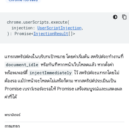
chrome
.
userScripts
.
execute
(
injection
:
UserScriptInjection
,
)
:
Promise<
InjectionResult
[]
>
แทรกสคริปต์ลงในบริบทเป้าหมาย โดยค่าเริ่มต้น สคริปต์จะทำงานที่
document_idle
หรือทันทีหากหน้าเว็บโหลดแล้ว หากตั้งค่า
พร็อพเพอร์ตี้
injectImmediately
ไว้ สคริปต์จะแทรกโดยไม่
ต้องรอ แม้ว่าหน้าจะโหลดไม่เสร็จก็ตาม หากสคริปต์ประเมินเป็น
Promise เบราว์เซอร์จะรอให้ Promise เสร็จสมบูรณ์และแสดงผล
ค่าที่ได้
พารามิเตอร์
การแทรก