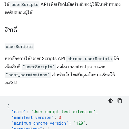
ใช้
userScripts
API เพื่อเรียกใช้สคริปต์ของผู้ใช้ในบริบทของ
สคริปต์ของผู้ใช้
สิทธิ์
userScripts
หากต้องการใช้ User Scripts API
chrome.userScripts
ให้
เพิ่มสิทธิ์
"userScripts"
ลงใน manifest.json และ
"host_permissions"
สำหรับเว็บไซต์ที่คุณต้องการเรียกใช้
สคริปต์
{
"name"
:
"User script test extension"
,
"manifest_version"
:
3
,
"minimum_chrome_version"
:
"120"
,
"permissions"
:
[