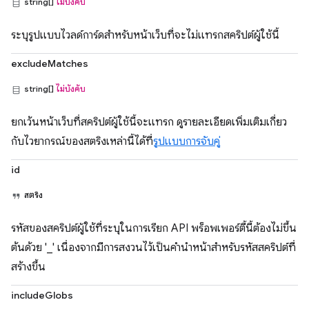
string[]
ไม่บังคับ
ระบุรูปแบบไวลด์การ์ดสำหรับหน้าเว็บที่จะไม่แทรกสคริปต์ผู้ใช้นี้
excludeMatches
string[]
ไม่บังคับ
ยกเว้นหน้าเว็บที่สคริปต์ผู้ใช้นี้จะแทรก ดูรายละเอียดเพิ่มเติมเกี่ยว
กับไวยากรณ์ของสตริงเหล่านี้ได้ที่
รูปแบบการจับคู่
id
สตริง
รหัสของสคริปต์ผู้ใช้ที่ระบุในการเรียก API พร็อพเพอร์ตี้นี้ต้องไม่ขึ้น
ต้นด้วย '_' เนื่องจากมีการสงวนไว้เป็นคำนำหน้าสำหรับรหัสสคริปต์ที่
สร้างขึ้น
includeGlobs