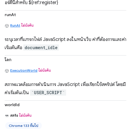
อร์ตี้นี้สำหรับ ${ref:register}
runAt
RunAt
ไม่บังคับ
ระบุเวลาที่แทรกไฟล์ JavaScript ลงในหน้าเว็บ ค่าที่ต้องการและค่า
เริ่มต้นคือ
document_idle
โลก
ExecutionWorld
ไม่บังคับ
สภาพแวดล้อมการดำเนินการ JavaScript เพื่อเรียกใช้สคริปต์ โดยมี
ค่าเริ่มต้นเป็น
`USER_SCRIPT`
worldId
สตริง
ไม่บังคับ
Chrome 133 ขึ้นไป