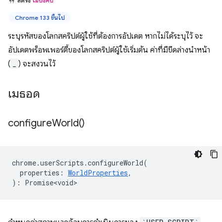
สตริง
ไม่บังคับ
Chrome 133 ขึ้นไป
ระบุรหัสของโลกสคริปต์ผู้ใช้ที่ต้องการอัปเดต หากไม่ได้ระบุไว้ จะ
อัปเดตพร็อพเพอร์ตี้ของโลกสคริปต์ผู้ใช้เริ่มต้น ค่าที่มีขีดล่างนำหน้า
(
_
) จะสงวนไว้
เมธอด
configure
World(
)
chrome
.
userScripts
.
configureWorld
(
properties
:
WorldProperties
,
)
:
Promise<void>