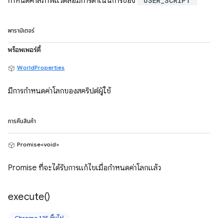
กำหนดค่าสภาพแวดล้อมการดำเนินการของ
`USER_SCRIPT`
พารามิเตอร์
พร็อพเพอร์ตี้
WorldProperties
มีการกำหนดค่าโลกของสคริปต์ผู้ใช้
การคืนสินค้า
Promise<void>
Promise ที่จะได้รับการแก้ไขเมื่อกำหนดค่าโลกแล้ว
execute(
)
Chrome 135 ขึ้นไป