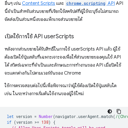
อื่นๆ เช่น
Content Scripts
และ
chrome.scripting
API
API
นี้จำเป็นสำหรับส่วนขยายที่เรียกใช้สคริปต์ที่ผู้ใช้ระบุซึ่งไม่สามารถ
จัดส่งเป็นส่วนหนึ่งของแพ็กเกจส่วนขยายได้
เปิดใช้การใช้ API user
Scripts
หลังจากส่วนขยายได้รับสิทธิ์ในการใช้ userScripts API แล้ว ผู้ใช้
ต้องเปิดใช้ปุ่มสลับที่เฉพาะเจาะจงเพื่อให้ส่วนขยายของคุณใช้ API
ได้ สวิตช์เฉพาะที่จำเป็นและลักษณะการทำงานของ API เมื่อปิดใช้
จะแตกต่างกันไปตามเวอร์ชันของ Chrome
ใช้การตรวจสอบต่อไปนี้เพื่อพิจารณาว่าผู้ใช้ต้องเปิดใช้ปุ่มสลับใด
เช่น ในระหว่างการเริ่มต้นใช้งานของผู้ใช้ใหม่
let
version
=
Number
(
navigator
.
userAgent
.
match
(
/(Chr
if
(
version
>
=
138
)
{
// Allow User Scripts toggle will be used.