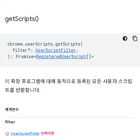
get
Scripts(
)
chrome
.
userScripts
.
getScripts
(
filter?
:
UserScriptFilter
,
)
:
Promise<
RegisteredUserScript
[]
>
이 확장 프로그램에 대해 동적으로 등록된 모든 사용자 스크립
트를 반환합니다.
매개변수
filter
UserScriptFilter
선택사항