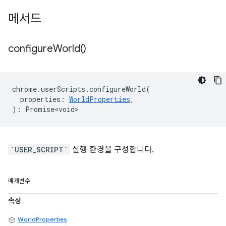
메서드
configure
World(
)
chrome
.
userScripts
.
configureWorld
(
properties
:
WorldProperties
,
)
:
Promise<void>
`USER_SCRIPT`
실행 환경을 구성합니다.
매개변수
속성
WorldProperties