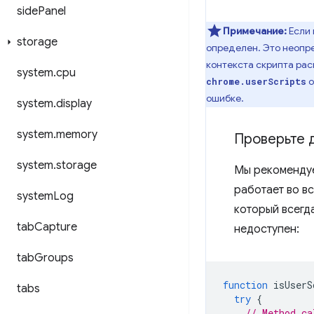
side
Panel
Примечание:
Если
storage
определен. Это неопре
контекста скрипта рас
system
.
cpu
о
chrome.userScripts
ошибке.
system
.
display
system
.
memory
Проверьте 
system
.
storage
Мы рекомендуе
работает во в
system
Log
который всегда
tab
Capture
недоступен:
tab
Groups
function
isUserS
tabs
try
{
// Method ca