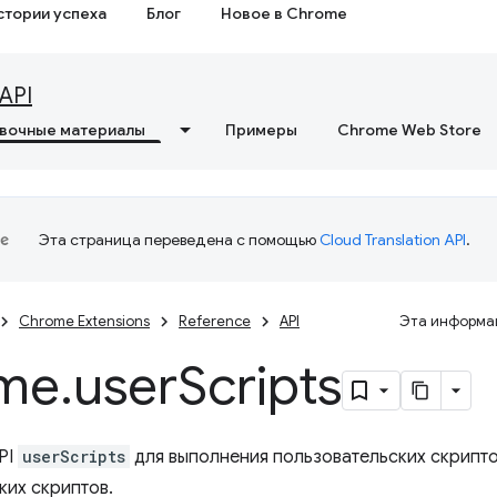
стории успеха
Блог
Новое в Chrome
API
вочные материалы
Примеры
Chrome Web Store
Эта страница переведена с помощью
Cloud Translation API
.
Chrome Extensions
Reference
API
Эта информац
me
.
user
Scripts
PI
userScripts
для выполнения пользовательских скрипто
ких скриптов.