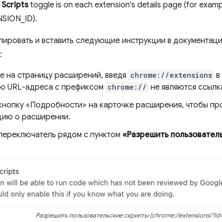
 Scripts
toggle is on each extension's details page (for examp
SION_ID).
пировать и вставить следующие инструкции в документац
:
е на страницу расширений, введя
chrome://extensions
в
ю URL-адреса с префиксом
chrome://
не являются ссылк
кнопку «Подробности» на карточке расширения, чтобы п
ию о расширении.
переключатель рядом с пунктом
«Разрешить пользовател
Разрешить пользовательские скрипты (chrome://extensions/?id=