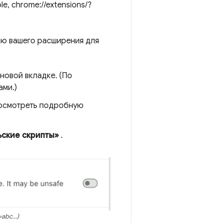
le, chrome://extensions/?
ию вашего расширения для
 новой вкладке. (По
ами.)
росмотреть подробную
ьские скрипты»
.
abc...)