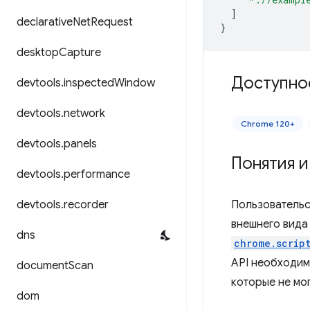
]
declarative
Net
Request
}
desktop
Capture
Доступно
devtools
.
inspected
Window
devtools
.
network
Chrome 120+
devtools
.
panels
Понятия 
devtools
.
performance
devtools
.
recorder
Пользовательс
внешнего вида 
dns
chrome.scrip
API необходим
document
Scan
которые не мог
dom