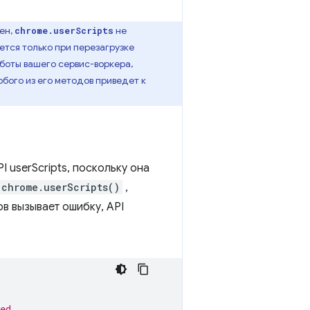
ен,
не
chrome.userScripts
тся только при перезагрузке
аботы вашего сервис-воркера,
бого из его методов приведет к
 userScripts, поскольку она
chrome.userScripts()
,
ов вызывает ошибку, API
ed.