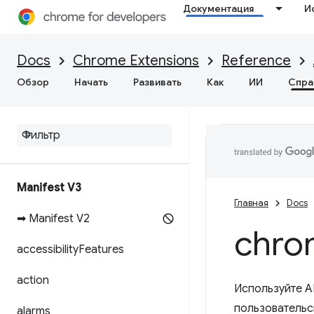
Документация
И
Docs
Chrome Extensions
Reference
Обзор
Начать
Развивать
Как
ИИ
Спра
Manifest V3
Главная
Docs
➡ Manifest V2
chro
accessibility
Features
action
Используйте A
пользовательс
alarms