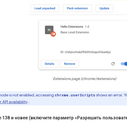
Extensions page (chrome://extensions)
mode is not enabled, accessing
shows an error. Y
chrome.userScripts
 API availability
.
 138 и новее (включите параметр «Разрешить пользоват