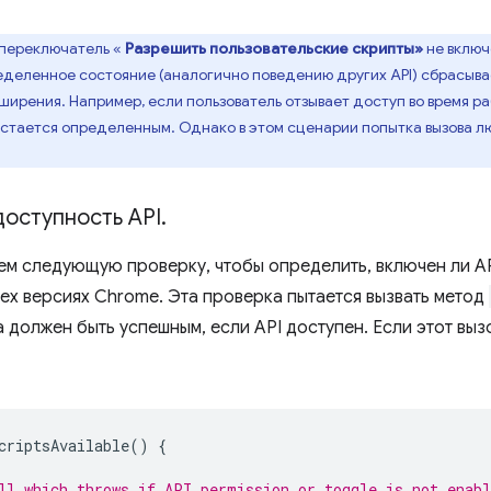
 переключатель «
Разрешить пользовательские скрипты»
не включ
деленное состояние (аналогично поведению других API) сбрасывае
ширения. Например, если пользователь отзывает доступ во время р
стается определенным. Однако в этом сценарии попытка вызова лю
доступность API
.
м следующую проверку, чтобы определить, включен ли API
сех версиях Chrome. Эта проверка пытается вызвать метод
 должен быть успешным, если API доступен. Если этот выз
criptsAvailable
()
{
ll which throws if API permission or toggle is not enabl