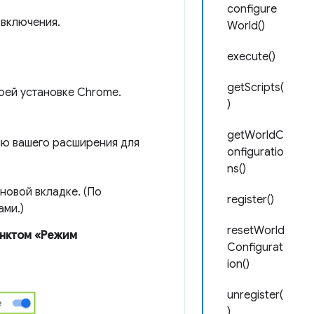
configure
 включения.
World()
execute()
getScripts(
оей установке Chrome.
)
getWorldC
ию вашего расширения для
onfiguratio
ns()
 новой вкладке. (По
register()
ами.)
resetWorld
нктом «Режим
Configurat
ion()
unregister(
)