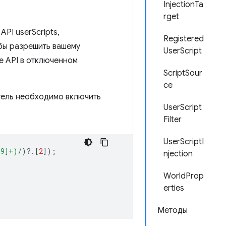
InjectionTa
rget
PI userScripts,
Registered
бы разрешить вашему
UserScript
е API в отключенном
ScriptSour
ce
тель необходимо включить
UserScript
Filter
UserScriptI
-9]+)/
)
?
.[
2
]);
njection
WorldProp
erties
Методы