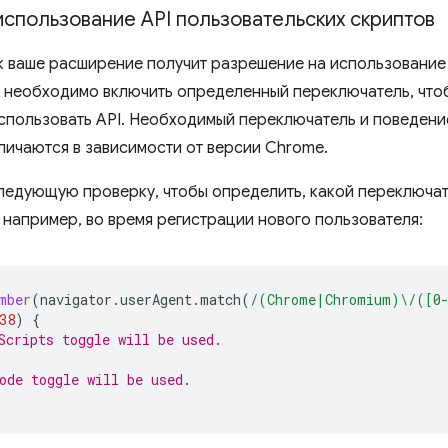
спользование API пользовательских скриптов
к ваше расширение получит разрешение на использование A
 необходимо включить определенный переключатель, что
пользовать API. Необходимый переключатель и поведени
личаются в зависимости от версии Chrome.
ледующую проверку, чтобы определить, какой переключа
 например, во время регистрации нового пользователя:
mber
(
navigator
.
userAgent
.
match
(
/(Chrome|Chromium)\/([0
38
)
{
Scripts toggle will be used.
ode toggle will be used.