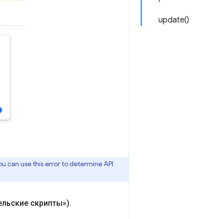
update()
ou can use this error to determine API
ельские скрипты»)
.