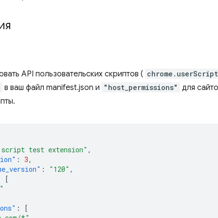
ия
овать API пользовательских скриптов (
chrome.userScript
"
в ваш файл manifest.json и
"host_permissions"
для сайто
пты.
 script test extension"
,
sion"
:
3
,
me_version"
:
"120"
,
:
[
"
ions"
:
[
e.com/*"