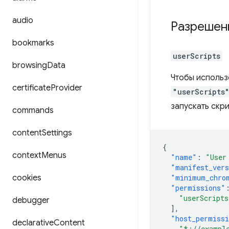
audio
Разрешен
bookmarks
userScripts
browsing
Data
Чтобы использ
certificate
Provider
"userScripts
запускать скри
commands
content
Settings
{
context
Menus
"name"
:
"User
"manifest_ver
cookies
"minimum_chro
"permissions"
"userScripts
debugger
],
"host_permiss
declarative
Content
"*://exampl