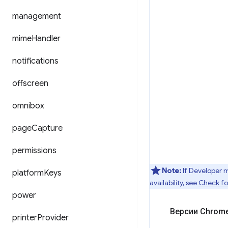
management
mime
Handler
notifications
offscreen
omnibox
page
Capture
permissions
Note:
If Developer 
platform
Keys
availability, see
Check for
power
Версии Chrome
printer
Provider