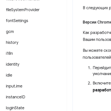
В следующих р
file
System
Provider
font
Settings
Версии Chrome
gcm
Как разработч
Вашим пользов
history
Вы можете ско
i18n
пользователей
identity
Перейдит
умолчани
idle
Включите
input
.
ime
разработ
instance
ID
login
State