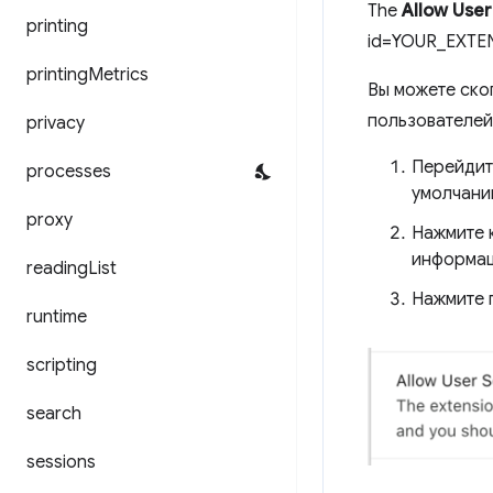
The
Allow User
printing
id=YOUR_EXTEN
printing
Metrics
Вы можете ско
пользователей
privacy
Перейдит
processes
умолчани
proxy
Нажмите 
информац
reading
List
Нажмите 
runtime
scripting
search
sessions