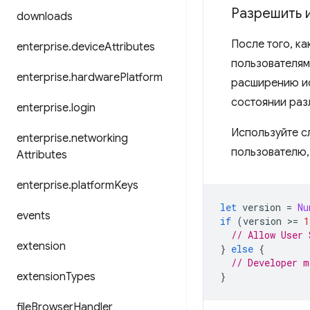
Разрешить и
downloads
После того, ка
enterprise
.
device
Attributes
пользователям
enterprise
.
hardware
Platform
расширению ис
состоянии раз
enterprise
.
login
Используйте с
enterprise
.
networking
пользователю,
Attributes
enterprise
.
platform
Keys
let
version
=
Nu
events
if
(
version
>
=
1
// Allow User 
extension
}
else
{
// Developer m
extension
Types
}
file
Browser
Handler