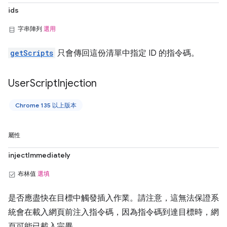
ids
字串陣列
選用
getScripts
只會傳回這份清單中指定 ID 的指令碼。
User
Script
Injection
Chrome 135 以上版本
屬性
injectImmediately
布林值
選填
是否應盡快在目標中觸發插入作業。請注意，這無法保證系
統會在載入網頁前注入指令碼，因為指令碼到達目標時，網
頁可能已載入完畢。