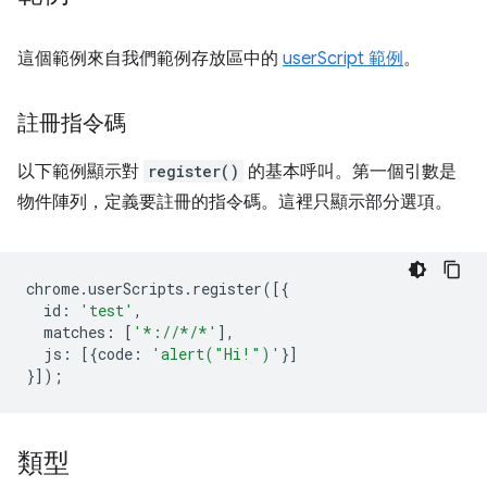
這個範例來自我們範例存放區中的
userScript 範例
。
註冊指令碼
以下範例顯示對
register()
的基本呼叫。第一個引數是
物件陣列，定義要註冊的指令碼。這裡只顯示部分選項。
chrome
.
userScripts
.
register
([{
id
:
'test'
,
matches
:
[
'*://*/*'
],
js
:
[{
code
:
'alert("Hi!")'
}]
}]);
類型