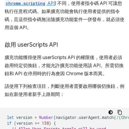
chrome.scripting
API
) 不同，使用者指令碼 API 可讓您
執行任意程式碼。如果擴充功能會執行使用者提供的指令
碼，且這些指令碼無法隨擴充功能套件一併發布，就必須使
用這個 API。
啟用 user
Scripts API
擴充功能獲得使用 userScripts API 的權限後，使用者必須
啟用特定切換鈕，才能允許擴充功能使用該 API。所需切換
鈕和 API 在停用時的行為會因 Chrome 版本而異。
請使用下列檢查項目，判斷使用者需要啟用哪個切換鈕，例
如在新使用者新手上路期間：
let
version
=
Number
(
navigator
.
userAgent
.
match
(
/(Chr
if
(
version
>
=
138
)
{
// Allow User Scripts toggle will be used.