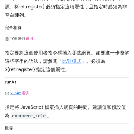
源。${ref:register} 必須指定這項屬性，且指定時必須為非
空白陣列。
完全相符
字串陣列
選用
指定要將這個使用者指令碼插入哪些網頁。如要進一步瞭解
這些字串的語法，請參閱「
比對模式
」。必須為
${ref:register} 指定這個屬性。
runAt
RunAt
選填
指定將 JavaScript 檔案插入網頁的時間。建議值和預設值
為
document_idle
。
世界