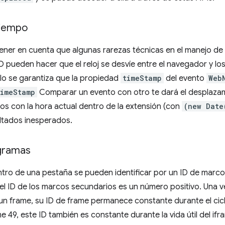
tiempo
tener en cuenta que algunas rarezas técnicas en el manejo d
O pueden hacer que el reloj se desvíe entre el navegador y lo
olo se garantiza que la propiedad
timeStamp
del evento
Web
timeStamp
Comparar un evento con otro te dará el desplazami
s con la hora actual dentro de la extensión (con
(new Date
ltados inesperados.
gramas
ro de una pestaña se pueden identificar por un ID de marco. 
 el ID de los marcos secundarios es un número positivo. Una 
n frame, su ID de frame permanece constante durante el cic
e 49, este ID también es constante durante la vida útil del if