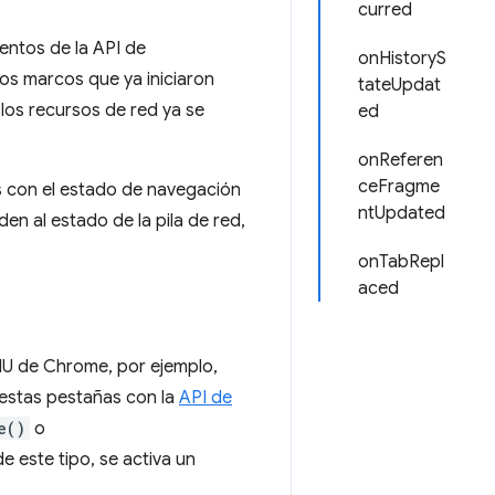
curred
entos de la API de
onHistoryS
os marcos que ya iniciaron
tateUpdat
los recursos de red ya se
ed
onReferen
ceFragme
s con el estado de navegación
ntUpdated
n al estado de la pila de red,
onTabRepl
aced
IU de Chrome, por ejemplo,
estas pestañas con la
API de
e()
o
e este tipo, se activa un