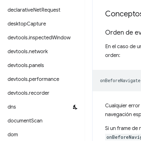
declarative
Net
Request
Conceptos
desktop
Capture
Orden de e
devtools
.
inspected
Window
En el caso de u
devtools
.
network
orden:
devtools
.
panels
devtools
.
performance
devtools
.
recorder
Cualquier erro
dns
navegación esp
document
Scan
Si un frame de
dom
onBeforeNavi