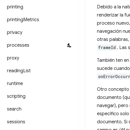
printing
Debido a la na
renderizar la f
printing
Metrics
proceso nuevo, 
navegación nuev
privacy
otras palabras
processes
frameId
. Las 
proxy
También ten en 
sucede cuando l
reading
List
onErrorOccur
runtime
Otro concepto p
scripting
documento (que
navegar), pero 
search
específico sol
sessions
documento. Si s