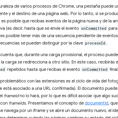
turaleza de varios procesos de Chrome, una pestaña puede u
uente y el destino de una página web. Por lo tanto, si se pro
es posible que recibas eventos de la página nueva y de la ant
a (es decir, hasta que se envíe el evento
onCommitted
para 
, es posible tener más de una secuencia pendiente de evento
secuencias se pueden distinguir por la clave
processId
.
cuenta que, durante una carga provisional, el proceso puede
a carga se redirecciona a otro sitio. En este caso, recibirás
red
repetidos hasta que recibas el evento
onCommitted
final
roblemático con las extensiones es el ciclo de vida del foto
 está asociado a una URL confirmada). El documento puede c
el
frameId
no lo hará, por lo que es difícil asociar que algo 
o con
frameIds
. Presentamos el concepto de
documentId
, que
e navega por un iframe y se abre un documento nuevo, el ide