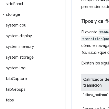
campo es útil p
side
Panel
prerrenderizad
storage
Tipos y cali
system
.
cpu
El evento
webN
system
.
display
transitionQua
cómo el navega
system
.
memory
transición
que d
system
.
storage
Existen los sigu
system
Log
tab
Capture
Calificador d
transición
tab
Groups
"client_redirect"
tabs
"server_redirect"