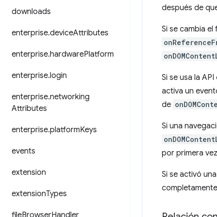
después de que
downloads
Si se cambia el
enterprise
.
device
Attributes
onReferenceF
enterprise
.
hardware
Platform
onDOMContent
enterprise
.
login
Si se usa la API
activa un even
enterprise
.
networking
de
onDOMCont
Attributes
Si una navegac
enterprise
.
platform
Keys
onDOMContent
events
por primera vez
extension
Si se activó u
completamente 
extension
Types
file
Browser
Handler
Relación co