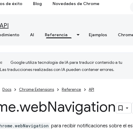
os de éxito
Blog
Novedades de Chrome
API
edimiento
AI
Referencia
Ejemplos
Chrome
Google utiliza tecnología de IA para traducir contenido a tu
 Las traducciones realizadas con IA pueden contener errores.
Docs
Chrome Extensions
Reference
API
me
.
web
Navigation
hrome.webNavigation
para recibir notificaciones sobre el es