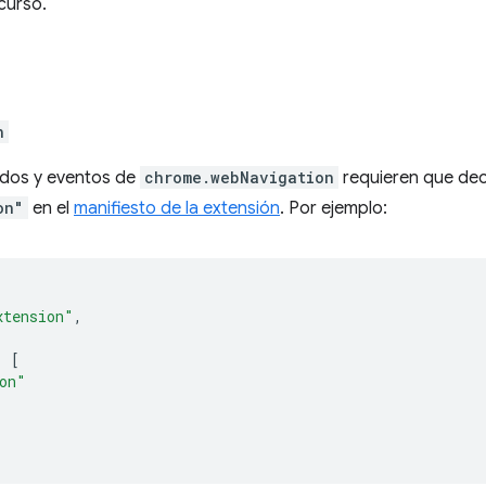
curso.
n
dos y eventos de
chrome.webNavigation
requieren que dec
on"
en el
manifiesto de la extensión
. Por ejemplo:
xtension"
,
:
[
on"