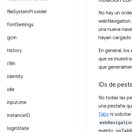
file
System
Provider
No hay un orden
webNavigation.
font
Settings
una nueva nave
gcm
hayan cargado 
history
En general, lo
que se muestra 
i18n
que generalmen
identity
IDs de pest
idle
No todas las p
input
.
ime
una pestaña qu
Tabs
ni solicit
instance
ID
webNavigatio
login
State
evento
onTabR