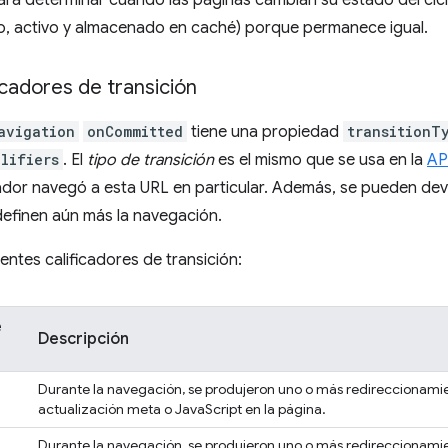
ara determinar cuándo las páginas cambian su estado del cicl
o, activo y almacenado en caché) porque permanece igual.
ficadores de transición
avigation
onCommitted
tiene una propiedad
transitionT
lifiers
. El
tipo de transición
es el mismo que se usa en la
AP
dor navegó a esta URL en particular. Además, se pueden dev
efinen aún más la navegación.
ientes calificadores de transición:
e
Descripción
Durante la navegación, se produjeron uno o más redireccionami
actualización meta o JavaScript en la página.
Durante la navegación, se produjeron uno o más redireccionamie