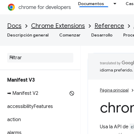
Documentos
Cas
Docs
Chrome Extensions
Reference
Descripción general
Comenzar
Desarrollo
Proc
idioma preferido.
Manifest V3
Página principal
➡ Manifest V2
chro
accessibility
Features
action
Usa la API de
c
alarms