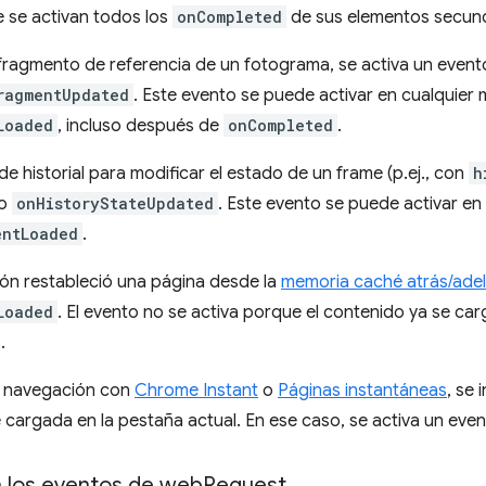
 se activan todos los
onCompleted
de sus elementos secund
 fragmento de referencia de un fotograma, se activa un event
ragmentUpdated
. Este evento se puede activar en cualquie
Loaded
, incluso después de
onCompleted
.
 de historial para modificar el estado de un frame (p.ej., con
h
to
onHistoryStateUpdated
. Este evento se puede activar e
entLoaded
.
ión restableció una página desde la
memoria caché atrás/ade
Loaded
. El evento no se activa porque el contenido ya se car
.
na navegación con
Chrome Instant
o
Páginas instantáneas
, se
cargada en la pestaña actual. En ese caso, se activa un eve
n los eventos de web
Request