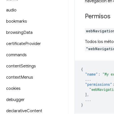
navegación en 
audio
Permisos
bookmarks
webNavigatio
browsing
Data
Todos los méto
certificate
Provider
"webNavigati
commands
content
Settings
{
"name"
:
"My e
context
Menus
...
"permissions"
cookies
"webNavigati
],
debugger
...
}
declarative
Content