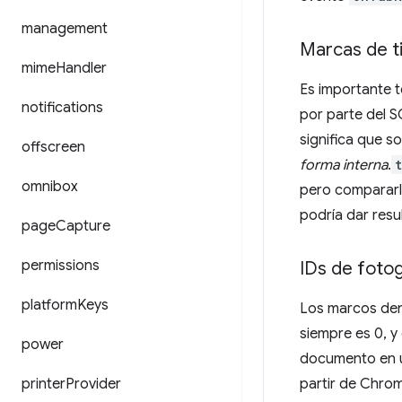
management
Marcas de 
mime
Handler
Es importante 
notifications
por parte del S
significa que s
offscreen
forma interna
.
omnibox
pero compararlo
podría dar resu
page
Capture
permissions
IDs de foto
platform
Keys
Los marcos dent
siempre es 0, y
power
documento en u
printer
Provider
partir de Chrom