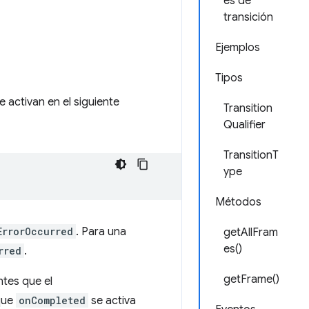
es de
transición
Ejemplos
Tipos
 activan en el siguiente
Transition
Qualifier
TransitionT
ype
Métodos
ErrorOccurred
. Para una
getAllFram
es()
rred
.
getFrame()
ntes que el
que
onCompleted
se activa