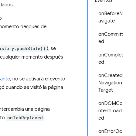
Eventos
arios.
onBeforeN
o
avigate
r momento después de
onCommitt
ed
istory.pushState()
), se
onComplet
n cualquier momento después
ed
onCreated
lante
, no se activará el evento
Navigation
gó cuando se visitó la página
Target
onDOMCo
 intercambia una página
ntentLoad
nto
onTabReplaced
.
ed
onErrorOc