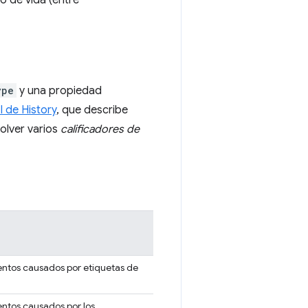
o de vida (entre
ype
y una propiedad
I de History
, que describe
olver varios
calificadores de
entos causados por etiquetas de
ntos causados por los