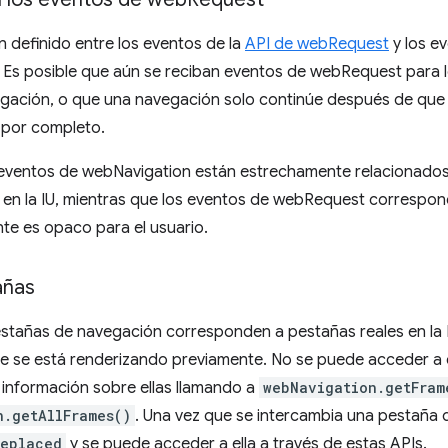
 definido entre los eventos de la
API de webRequest
y los ev
 Es posible que aún se reciban eventos de webRequest para l
gación, o que una navegación solo continúe después de que 
por completo.
s eventos de webNavigation están estrechamente relacionado
en la IU, mientras que los eventos de webRequest corresponde
te es opaco para el usuario.
añas
estañas de navegación corresponden a pestañas reales en la 
e se está renderizando previamente. No se puede acceder a 
ar información sobre ellas llamando a
webNavigation.getFram
n.getAllFrames()
. Una vez que se intercambia una pestaña d
eplaced
y se puede acceder a ella a través de estas APIs.