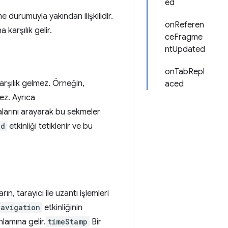
ed
 durumuyla yakından ilişkilidir.
onReferen
karşılık gelir.
ceFragme
ntUpdated
onTabRepl
rşılık gelmez. Örneğin,
aced
mez. Ayrıca
arını arayarak bu sekmeler
ed
etkinliği tetiklenir ve bu
rın, tarayıcı ile uzantı işlemleri
Navigation
etkinliğinin
nlamına gelir.
timeStamp
Bir