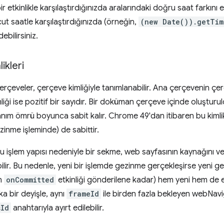
bir etkinlikle karşılaştırdığınızda aralarındaki doğru saat farkını
t saatle karşılaştırdığınızda (örneğin,
(new Date()).getTim
ebilirsiniz.
ikleri
rçeveler, çerçeve kimliğiyle tanımlanabilir. Ana çerçevenin çer
liği ise pozitif bir sayıdır. Bir doküman çerçeve içinde oluşturu
nım ömrü boyunca sabit kalır. Chrome 49'dan itibaren bu kim
zinme işleminde) de sabittir.
 işlem yapısı nedeniyle bir sekme, web sayfasının kaynağını ve 
bilir. Bu nedenle, yeni bir işlemde gezinme gerçekleşirse yeni g
in
onCommitted
etkinliği gönderilene kadar) hem yeni hem de e
şka bir deyişle, aynı
frameId
ile birden fazla bekleyen webNavigat
sId
anahtarıyla ayırt edilebilir.