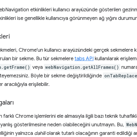
bNavigation etkinlikleri kullanıcı arayüzünde gösterilen gezinme
likleri ise genellikle kullanıcıya görünmeyen ağ yığını durumuna 
leri
meleri, Chrome'un kullanıcı arayüzündeki gerçek sekmelere ka
rulan bir sekme. Bu tür sekmelere
tabs API
kullanılarak erişile
n.getFrame()
veya
webNavigation.getAllFrames()
numaral
steyemezsiniz. Böyle bir sekme değiştirildiğinde
onTabReplac
aracılığıyla erişilebilir.
aları
n farklı Chrome işlemlerini ele almasıyla ilgili bazı teknik tuhaflıkla
 yanlış gösterilmesine neden olabileceğini unutmayın. Bu,
Web
liğinin yalnızca
dahili
olarak tutarlı olacağının garanti edildiği a