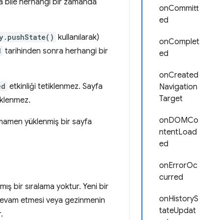
a bile herhangi bir zamanda
onCommitt
ed
y.pushState()
kullanılarak)
onComplet
d
tarihinden sonra herhangi bir
ed
onCreated
ed
etkinliği tetiklenmez. Sayfa
Navigation
Target
tiklenmez.
onDOMCo
amamen yüklenmiş bir sayfa
ntentLoad
ed
onErrorOc
curred
mış bir sıralama yoktur. Yeni bir
onHistoryS
 devam etmesi veya gezinmenin
tateUpdat
.