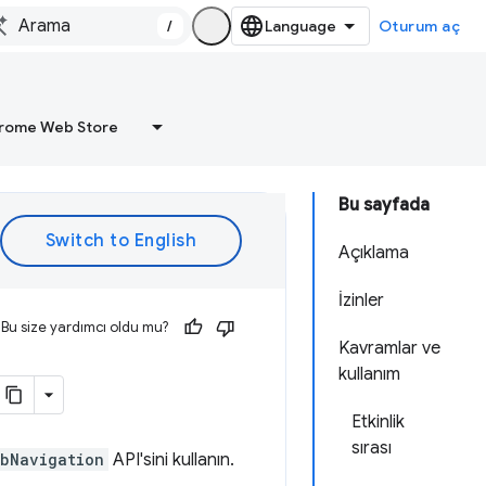
/
Oturum aç
rome Web Store
Bu sayfada
Açıklama
İzinler
Bu size yardımcı oldu mu?
Kavramlar ve
kullanım
Etkinlik
sırası
bNavigation
API'sini kullanın.