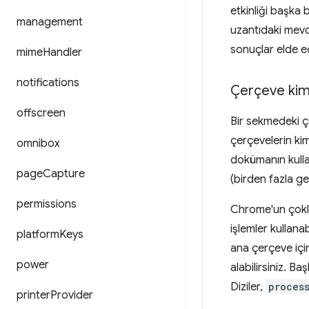
etkinliği başka 
management
uzantıdaki mevcu
sonuçlar elde ed
mime
Handler
notifications
Çerçeve kiml
offscreen
Bir sekmedeki çe
çerçevelerin kim
omnibox
dokümanın kulla
page
Capture
(birden fazla ge
permissions
Chrome'un çoklu
işlemler kullana
platform
Keys
ana çerçeve iç
power
alabilirsiniz. Ba
Diziler,
proces
printer
Provider