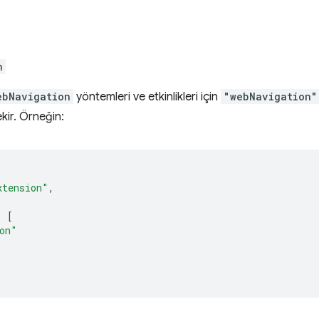
n
ebNavigation
yöntemleri ve etkinlikleri için
"webNavigation"
kir. Örneğin:
xtension"
,
:
[
on"