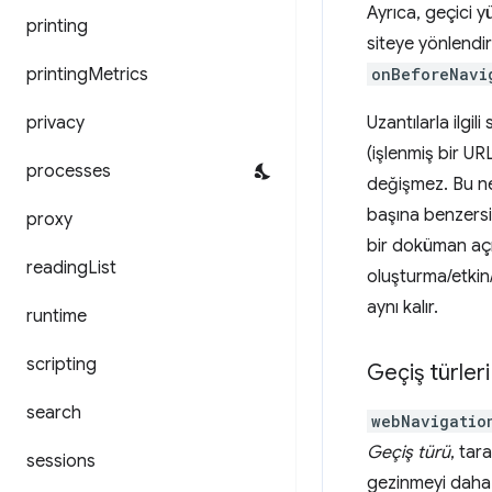
Ayrıca, geçici y
printing
siteye yönlendi
printing
Metrics
onBeforeNavi
privacy
Uzantılarla ilg
(işlenmiş bir URL
processes
değişmez. Bu ned
başına benzersiz
proxy
bir doküman açı
reading
List
oluşturma/etkin/
aynı kalır.
runtime
scripting
Geçiş türleri
search
webNavigatio
Geçiş türü
, tar
sessions
gezinmeyi daha a