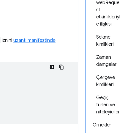
webReque
st
etkinlikleriyl
e ilişkisi
Sekme
iznini
uzantı manifestinde
kimlikleri
Zaman
damgaları
Çerçeve
kimlikleri
Geçiş
türleri ve
niteleyiciler
Örnekler