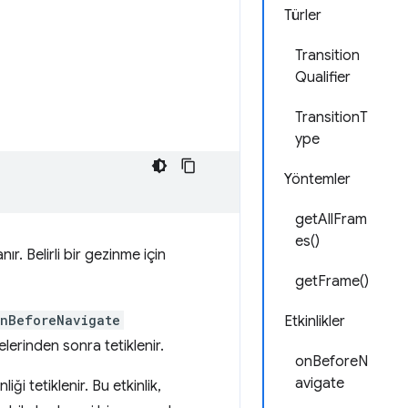
Türler
Transition
Qualifier
TransitionT
ype
Yöntemler
getAllFram
es()
nır. Belirli bir gezinme için
getFrame()
nBeforeNavigate
Etkinlikler
lerinden sonra tetiklenir.
onBeforeN
avigate
nliği tetiklenir. Bu etkinlik,