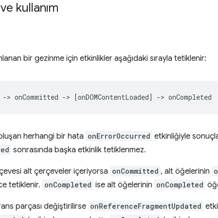
ve kullanım
ı
anan bir gezinme için etkinlikler aşağıdaki sırayla tetiklenir:
 oluşan herhangi bir hata
onErrorOccurred
etkinliğiyle sonuçla
red
sonrasında başka etkinlik tetiklenmez.
çevesi alt çerçeveler içeriyorsa
onCommitted
, alt öğelerinin
o
e tetiklenir.
onCompleted
ise alt öğelerinin
onCompleted
öğe
rans parçası değiştirilirse
onReferenceFragmentUpdated
etki