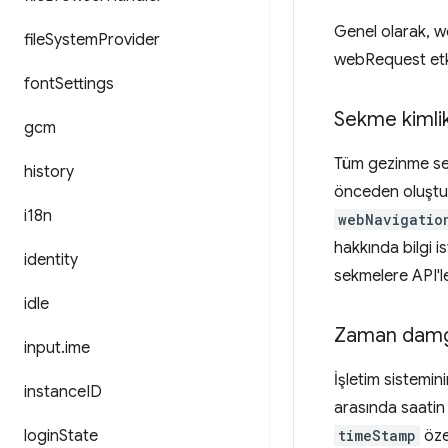
Genel olarak, we
file
System
Provider
webRequest etkin
font
Settings
Sekme kimlik
gcm
Tüm gezinme sek
history
önceden oluştu
i18n
webNavigatio
hakkında bilgi i
identity
sekmelere API'ler 
idle
Zaman damg
input
.
ime
İşletim sistemini
instance
ID
arasında saatin
login
State
timeStamp
özel