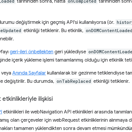
Loaded
tarihinden sonra, hatta
onCompleted
tarihinden sonr
urumu değiştirmek için geçmiş API'si kullanılıyorsa (ör.
histor
teUpdated
etkinliği tetiklenir. Bu etkinlik,
onDOMContentLoade
ebilir.
yfayı
geri-ileri önbellekten
geri yüklediyse
onDOMContentLoad
diğinde içerik yükleme işlemi tamamlanmış olduğu için etkinlik te
veya
Anında Sayfalar
kullanılarak bir gezinme tetiklendiyse t
değiştirilir. Bu durumda,
onTabReplaced
etkinliği tetiklenir.
tkinlikleriyle ilişkisi
I
etkinlikleri ile webNavigation API etkinlikleri arasında tanımlan
mış olan çerçeveler için webRequest etkinliklerinin alınmaya
ynakları tamamen yüklendikten sonra devam etmesi mümkündür