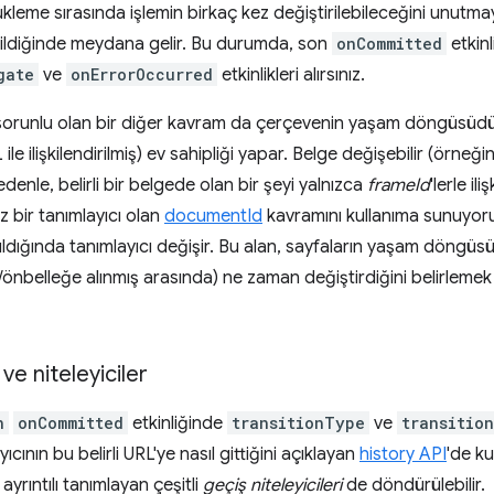
ükleme sırasında işlemin birkaç kez değiştirilebileceğini unutmay
rildiğinde meydana gelir. Bu durumda, son
onCommitted
etkinl
gate
ve
onErrorOccurred
etkinlikleri alırsınız.
ili sorunlu olan bir diğer kavram da çerçevenin yaşam döngüsüd
 ile ilişkilendirilmiş) ev sahipliği yapar. Belge değişebilir (örne
enle, belirli bir belgede olan bir şeyi yalnızca
frameId
'lerle i
 bir tanımlayıcı olan
documentId
kavramını kullanıma sunuyoruz
ldığında tanımlayıcı değişir. Bu alan, sayfaların yaşam döng
önbelleğe alınmış arasında) ne zaman değiştirdiğini belirlemek i
 ve niteleyiciler
n
onCommitted
etkinliğinde
transitionType
ve
transitio
ayıcının bu belirli URL'ye nasıl gittiğini açıklayan
history API
'de ku
yrıntılı tanımlayan çeşitli
geçiş niteleyicileri
de döndürülebilir.