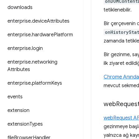
onDOMContent
downloads
tetiklenebilir.
enterprise
.
device
Attributes
Bir çerçevenin d
onHistorySta
enterprise
.
hardware
Platform
zamanda tetiklen
enterprise
.
login
Bir gezinme, sa
enterprise
.
networking
ilk ziyaret edil
Attributes
Chrome Anında
enterprise
.
platform
Keys
mevcut sekmede 
events
web
Request e
extension
webRequest AP
extension
Types
gezinmeye başla
yalnızca ağ ka
file
Browser
Handler