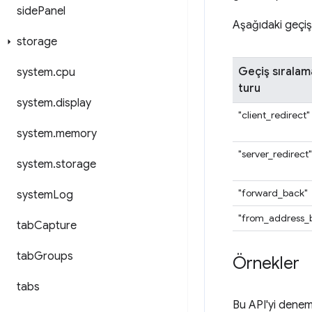
side
Panel
Aşağıdaki geçiş 
storage
Geçiş sıralam
system
.
cpu
turu
system
.
display
"client_redirect"
system
.
memory
"server_redirect"
system
.
storage
"forward_back"
system
Log
"from_address_
tab
Capture
tab
Groups
Örnekler
tabs
Bu API'yi denem