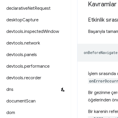
Kavramlar 
declarative
Net
Request
Etkinlik sıras
desktop
Capture
devtools
.
inspected
Window
Başarıyla tamaml
devtools
.
network
devtools
.
panels
devtools
.
performance
İşlem sırasında
devtools
.
recorder
onErrorOccur
dns
Bir gezinme çer
öğelerinden önc
document
Scan
Bir karenin refe
dom