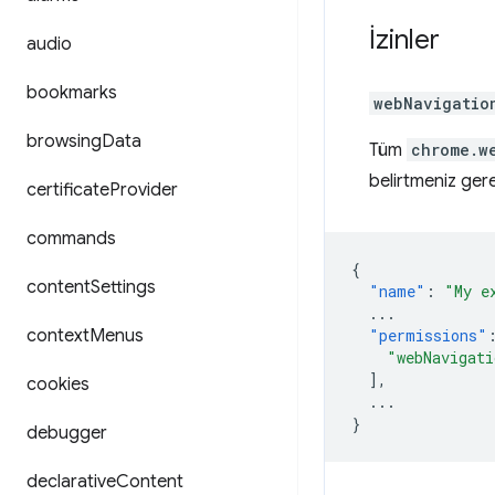
İzinler
audio
bookmarks
webNavigatio
browsing
Data
Tüm
chrome.w
belirtmeniz gere
certificate
Provider
commands
{
content
Settings
"name"
:
"My e
...
context
Menus
"permissions"
"webNavigati
],
cookies
...
}
debugger
declarative
Content