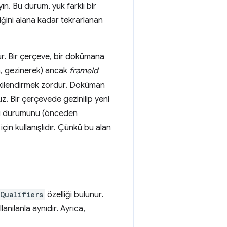
ın. Bu durum, yük farklı bir
iğini alana kadar tekrarlanan
ür. Bir çerçeve, bir dokümana
ğin, gezinerek) ancak
frameId
lişkilendirmek zordur. Doküman
. Bir çerçevede gezinilip yeni
üsü durumunu (önceden
çin kullanışlıdır. Çünkü bu alan
nQualifiers
özelliği bulunur.
llanılanla aynıdır. Ayrıca,