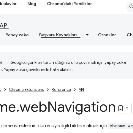
k olaylar
Blog
Chrome'daki Yenilikler
API
Yapay zeka
Başvuru Kaynakları
Örnekler
Ch
Google, içerikleri tercih ettiğiniz dile çevirmek için yapay zeka
ır. Yapay zeka çevirilerinde hata olabilir.
s
Chrome Extensions
Reference
API
me
.
web
Navigation
me isteklerinin durumuyla ilgili bildirim almak için
chrome.we