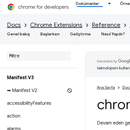
Dokümanlar
Örne
Docs
Chrome Extensions
Reference
Genel bakış
Başlarken
Geliştirme
Nasıl Yapılır?
teknolojisini kullan
Manifest V3
Ana Sayfa
Doc
➡ Manifest V2
chro
accessibility
Features
action
Devam eden gezin
alarms